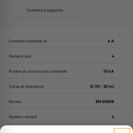
Contatta il supporto
Corrente nominale Ie
6 A
Numero poli
4
Potere di cortocircuito nominale
10 kA
Curva di intervento
D (10 - 20 In)
Norma
EN 60898
Numero moduli
4
Potenza dissipata
4,71 W