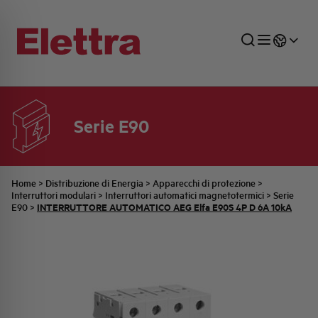
Serie E90
SETTORI
DISTRIBUZIONE DI ENERGIA
RETE COMMERCIALE
PREVENTIVAZIONE
AZIENDA
TUTTE LE NEWS
JOB CAREERS
INDUSTRIALE
AUTOMAZIONE INDUSTRIALE
UFFICIO TECNICO
COMMESSE QUADRI
FAMIGLIA BELLINI
ULTIME NOTIZIE ISTITUZIONALI
PARTNER
Home
>
Distribuzione di Energia
>
Apparecchi di protezione
>
Interruttori modulari
>
Interruttori automatici magnetotermici
>
Serie
INTERRUTTORE AUTOMATICO AEG Elfa E90S 4P D 6A 10kA
E90
>
RESIDENZIALE
SISTEMA QUADRI
QUALITÀ
STORIA ELETTRA
COMUNICATI INTERNI
FOTOVOLTAICO
STORIA AEG
PRODOTTI
ELEMENTO
IDENTITÀ AZIENDALE
EVENTI