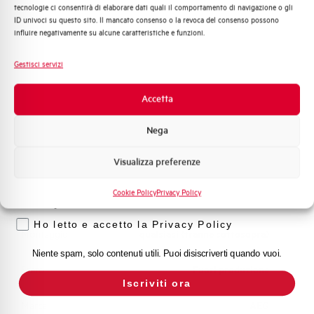
Adatto al sezionamento
SI
tecnologie ci consentirà di elaborare dati quali il comportamento di navigazione o gli
Distribuzione di Energia
secondo EN 60947-2
ID univoci su questo sito. Il mancato consenso o la revoca del consenso possono
Automazione Industriale
influire negativamente su alcune caratteristiche e funzioni.
Fotovoltaico
Temperatura di impiego
-25/+55 °C
Sistema Quadri
Gestisci servizi
Novità di prodotto
Temperatura di stoccaggio
-55/+55 °C
Promozioni e offerte
Accetta
Formazione tecnica
Omologazioni
VDE
Nega
Marketing
Visualizza preferenze
Temperatura di riferimento (°C)
30
Voglio ricevere aggiornamenti, novità di
prodotto e offerte da Elettra AEG
Cookie Policy
Privacy Policy
Classe di limitazione
3
Privacy
Ho letto e accetto la Privacy Policy
Montaggio
qualsiasi (tranne sottosopra)
Niente spam, solo contenuti utili. Puoi disiscriverti quando vuoi.
Stato
Fuori produzione
Iscriviti ora
Marca
AEG