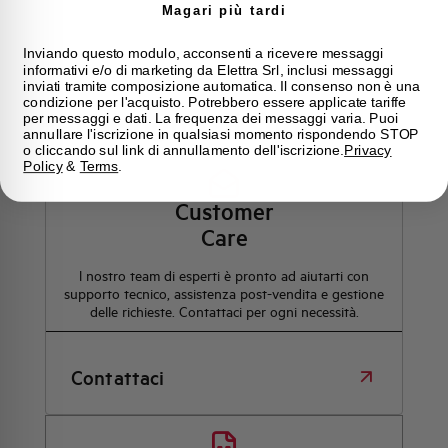
Magari più tardi
Inviando questo modulo, acconsenti a ricevere messaggi
informativi e/o di marketing da Elettra Srl, inclusi messaggi
inviati tramite composizione automatica. Il consenso non è una
condizione per l'acquisto. Potrebbero essere applicate tariffe
Hai bisogno di supporto?
per messaggi e dati. La frequenza dei messaggi varia. Puoi
annullare l'iscrizione in qualsiasi momento rispondendo STOP
o cliccando sul link di annullamento dell'iscrizione.
Privacy
Policy
&
Terms
.
Customer
Care
l nostro team di esperti è pronto ad aiutarti con
supporto tecnico, assistenza post-vendita e gestione
delle richieste. Contattaci per ogni necessità.
Contattaci