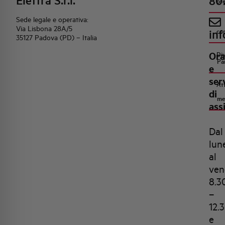
Elettra S.r.l.
80
pr
Sede legale e operativa:
Via Lisbona 28A/5
inf
co
35127 Padova (PD) – Italia
Ora
Di
Pa
e
ser
Att
di
me
ass
Dal
lun
al
ven
8.3
–
12.
e