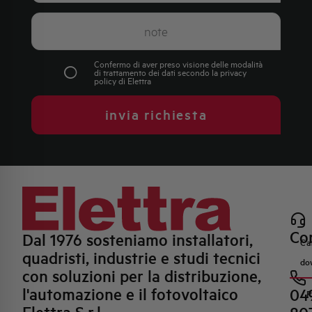
Confermo di aver preso visione delle modalità
di trattamento dei dati secondo la
privacy
policy
di Elettra
invia richiesta
Con
Dal 1976 sosteniamo installatori,
Ca
quadristi, industrie e studi tecnici
do
con soluzioni per la distribuzione,
l'automazione e il fotovoltaico
04
R