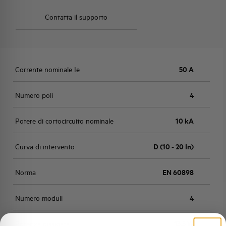
Contatta il supporto
Corrente nominale Ie
50 A
Numero poli
4
Potere di cortocircuito nominale
10 kA
Curva di intervento
D (10 - 20 In)
Norma
EN 60898
Numero moduli
4
Potenza dissipata
13,5 W