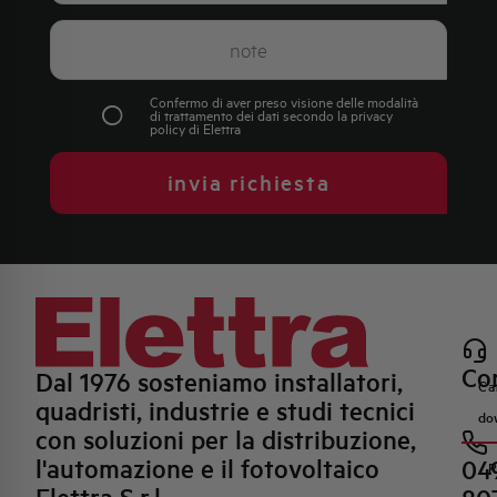
Confermo di aver preso visione delle modalità
di trattamento dei dati secondo la
privacy
policy
di Elettra
invia richiesta
Con
Dal 1976 sosteniamo installatori,
Ca
quadristi, industrie e studi tecnici
do
con soluzioni per la distribuzione,
l'automazione e il fotovoltaico
04
R