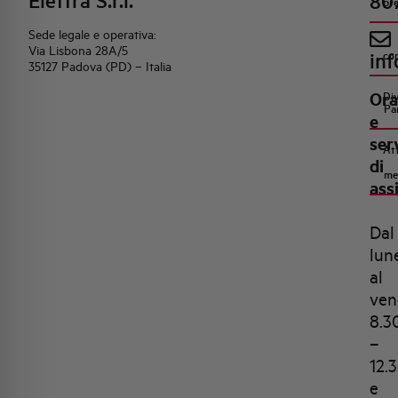
Elettra S.r.l.
80
pr
Sede legale e operativa:
Via Lisbona 28A/5
inf
co
35127 Padova (PD) – Italia
Ora
Di
Pa
e
ser
Att
di
me
ass
Dal
lun
al
ven
8.3
–
12.
e