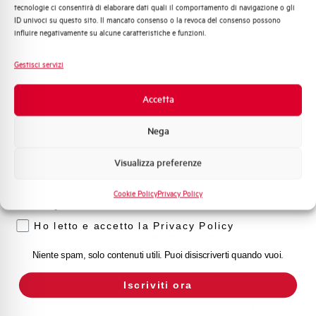
Adatto al sezionamento
SI
tecnologie ci consentirà di elaborare dati quali il comportamento di navigazione o gli
Distribuzione di Energia
secondo EN 60947-2
ID univoci su questo sito. Il mancato consenso o la revoca del consenso possono
Automazione Industriale
influire negativamente su alcune caratteristiche e funzioni.
Fotovoltaico
Temperatura di impiego
-25/+55 °C
Sistema Quadri
Gestisci servizi
Novità di prodotto
Temperatura di stoccaggio
-55/+55 °C
Promozioni e offerte
Accetta
Formazione tecnica
Omologazioni
VDE
Nega
Marketing
Visualizza preferenze
Temperatura di riferimento (°C)
30
Voglio ricevere aggiornamenti, novità di
prodotto e offerte da Elettra AEG
Cookie Policy
Privacy Policy
Classe di limitazione
3
Privacy
Ho letto e accetto la Privacy Policy
Montaggio
qualsiasi (tranne sottosopra)
Niente spam, solo contenuti utili. Puoi disiscriverti quando vuoi.
Stato
Fuori produzione
Iscriviti ora
Marca
AEG