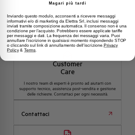
Magari più tardi
Inviando questo modulo, acconsenti a ricevere messaggi
informativi e/o di marketing da Elettra Srl, inclusi messaggi
inviati tramite composizione automatica. Il consenso non è una
condizione per l'acquisto. Potrebbero essere applicate tariffe
Hai bisogno di supporto?
per messaggi e dati. La frequenza dei messaggi varia. Puoi
annullare l'iscrizione in qualsiasi momento rispondendo STOP
o cliccando sul link di annullamento dell'iscrizione.
Privacy
Policy
&
Terms
.
Customer
Care
l nostro team di esperti è pronto ad aiutarti con
supporto tecnico, assistenza post-vendita e gestione
delle richieste. Contattaci per ogni necessità.
Contattaci