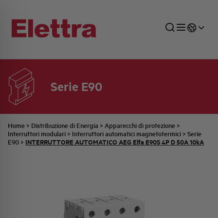
Serie E90
SETTORI
DISTRIBUZIONE DI ENERGIA
RETE COMMERCIALE
PREVENTIVAZIONE
AZIENDA
TUTTE LE NEWS
JOB CAREERS
INDUSTRIALE
AUTOMAZIONE INDUSTRIALE
UFFICIO TECNICO
COMMESSE QUADRI
FAMIGLIA BELLINI
ULTIME NOTIZIE ISTITUZIONALI
PARTNER
Home
>
Distribuzione di Energia
>
Apparecchi di protezione
>
Interruttori modulari
>
Interruttori automatici magnetotermici
>
Serie
INTERRUTTORE AUTOMATICO AEG Elfa E90S 4P D 50A 10kA
E90
>
RESIDENZIALE
SISTEMA QUADRI
QUALITÀ
STORIA ELETTRA
COMUNICATI INTERNI
FOTOVOLTAICO
STORIA AEG
PRODOTTI
ELEMENTO
IDENTITÀ AZIENDALE
EVENTI