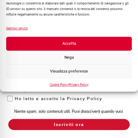
Adatto al sezionamento
SI
tecnologie ci consentirà di elaborare dati quali il comportamento di navigazione o gli
Distribuzione di Energia
secondo EN 60947-2
ID univoci su questo sito. Il mancato consenso o la revoca del consenso possono
Automazione Industriale
influire negativamente su alcune caratteristiche e funzioni.
Fotovoltaico
Temperatura di impiego
-25/+55 °C
Sistema Quadri
Gestisci servizi
Novità di prodotto
Temperatura di stoccaggio
-55/+55 °C
Promozioni e offerte
Accetta
Formazione tecnica
Omologazioni
VDE
Nega
Marketing
Visualizza preferenze
Temperatura di riferimento (°C)
30
Voglio ricevere aggiornamenti, novità di
prodotto e offerte da Elettra AEG
Cookie Policy
Privacy Policy
Classe di limitazione
3
Privacy
Ho letto e accetto la Privacy Policy
Montaggio
qualsiasi (tranne sottosopra)
Niente spam, solo contenuti utili. Puoi disiscriverti quando vuoi.
Stato
Fuori produzione
Iscriviti ora
Marca
AEG