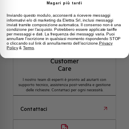
Magari più tardi
Inviando questo modulo, acconsenti a ricevere messaggi
informativi e/o di marketing da Elettra Srl, inclusi messaggi
inviati tramite composizione automatica. Il consenso non è una
condizione per l'acquisto. Potrebbero essere applicate tariffe
Hai bisogno di supporto?
per messaggi e dati. La frequenza dei messaggi varia. Puoi
annullare l'iscrizione in qualsiasi momento rispondendo STOP
o cliccando sul link di annullamento dell'iscrizione.
Privacy
Policy
&
Terms
.
Customer
Care
l nostro team di esperti è pronto ad aiutarti con
supporto tecnico, assistenza post-vendita e gestione
delle richieste. Contattaci per ogni necessità.
Contattaci