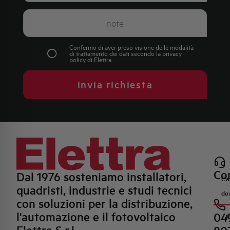
Confermo di aver preso visione delle modalità
di trattamento dei dati secondo la
privacy
policy
di Elettra
invia richiesta
Con
Dal 1976 sosteniamo installatori,
Ca
quadristi, industrie e studi tecnici
do
con soluzioni per la distribuzione,
l'automazione e il fotovoltaico
04
R