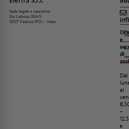
Elettra S.r.l.
80
pr
Sede legale e operativa:
Via Lisbona 28A/5
inf
co
35127 Padova (PD) – Italia
Ora
Di
Pa
e
ser
Att
di
me
ass
Dal
lun
al
ven
8.3
–
12.
e