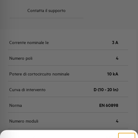
Contatta il supporto
Corrente nominale Ie
3 A
Numero poli
4
Potere di cortocircuito nominale
10 kA
Curva di intervento
D (10 - 20 In)
Norma
EN 60898
Numero moduli
4
Potenza dissipata
4,67 W