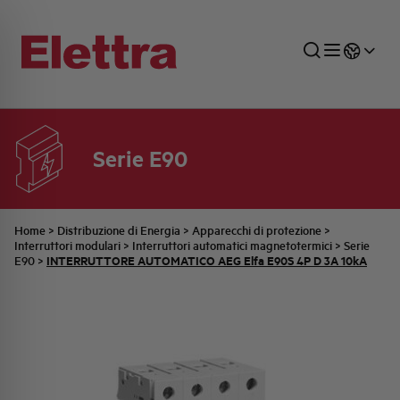
Serie E90
SETTORI
DISTRIBUZIONE DI ENERGIA
RETE COMMERCIALE
PREVENTIVAZIONE
AZIENDA
TUTTE LE NEWS
JOB CAREERS
INDUSTRIALE
AUTOMAZIONE INDUSTRIALE
UFFICIO TECNICO
COMMESSE QUADRI
FAMIGLIA BELLINI
ULTIME NOTIZIE ISTITUZIONALI
PARTNER
Home
>
Distribuzione di Energia
>
Apparecchi di protezione
>
Interruttori modulari
>
Interruttori automatici magnetotermici
>
Serie
INTERRUTTORE AUTOMATICO AEG Elfa E90S 4P D 3A 10kA
E90
>
RESIDENZIALE
SISTEMA QUADRI
QUALITÀ
STORIA ELETTRA
COMUNICATI INTERNI
FOTOVOLTAICO
STORIA AEG
PRODOTTI
ELEMENTO
IDENTITÀ AZIENDALE
EVENTI