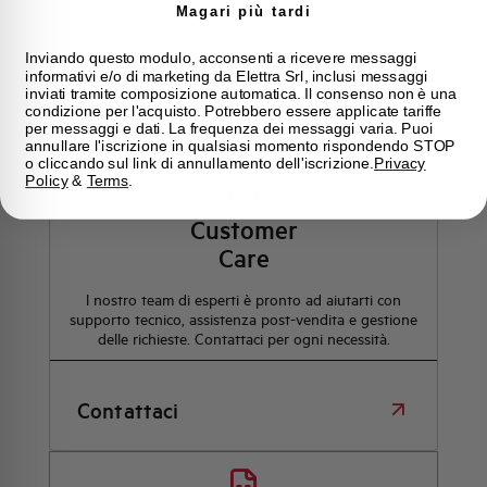
Magari più tardi
Inviando questo modulo, acconsenti a ricevere messaggi
informativi e/o di marketing da Elettra Srl, inclusi messaggi
inviati tramite composizione automatica. Il consenso non è una
condizione per l'acquisto. Potrebbero essere applicate tariffe
Hai bisogno di supporto?
per messaggi e dati. La frequenza dei messaggi varia. Puoi
annullare l'iscrizione in qualsiasi momento rispondendo STOP
o cliccando sul link di annullamento dell'iscrizione.
Privacy
Policy
&
Terms
.
Customer
Care
l nostro team di esperti è pronto ad aiutarti con
supporto tecnico, assistenza post-vendita e gestione
delle richieste. Contattaci per ogni necessità.
Contattaci