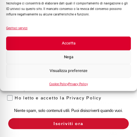
Adatto al sezionamento
SI
tecnologie ci consentirà di elaborare dati quali il comportamento di navigazione o gli
Distribuzione di Energia
secondo EN 60947-2
ID univoci su questo sito. Il mancato consenso o la revoca del consenso possono
Automazione Industriale
influire negativamente su alcune caratteristiche e funzioni.
Fotovoltaico
Temperatura di impiego
-25/+55 °C
Sistema Quadri
Gestisci servizi
Novità di prodotto
Temperatura di stoccaggio
-55/+55 °C
Promozioni e offerte
Accetta
Formazione tecnica
Omologazioni
VDE
Nega
Marketing
Visualizza preferenze
Temperatura di riferimento (°C)
30
Voglio ricevere aggiornamenti, novità di
prodotto e offerte da Elettra AEG
Cookie Policy
Privacy Policy
Classe di limitazione
3
Privacy
Ho letto e accetto la Privacy Policy
Montaggio
qualsiasi (tranne sottosopra)
Niente spam, solo contenuti utili. Puoi disiscriverti quando vuoi.
Stato
Fuori produzione
Iscriviti ora
Marca
AEG