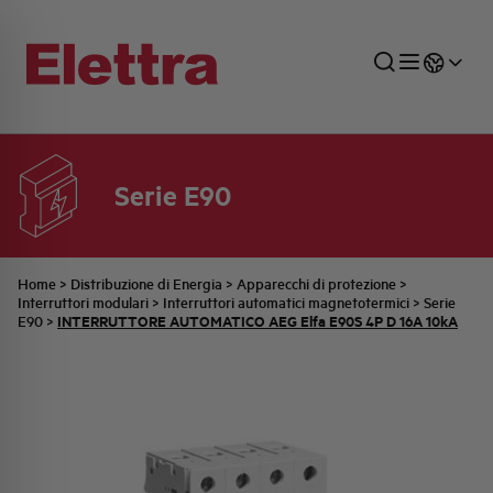
Serie E90
SETTORI
DISTRIBUZIONE DI ENERGIA
RETE COMMERCIALE
PREVENTIVAZIONE
AZIENDA
TUTTE LE NEWS
JOB CAREERS
INDUSTRIALE
AUTOMAZIONE INDUSTRIALE
UFFICIO TECNICO
COMMESSE QUADRI
FAMIGLIA BELLINI
ULTIME NOTIZIE ISTITUZIONALI
PARTNER
Home
>
Distribuzione di Energia
>
Apparecchi di protezione
>
Interruttori modulari
>
Interruttori automatici magnetotermici
>
Serie
INTERRUTTORE AUTOMATICO AEG Elfa E90S 4P D 16A 10kA
E90
>
RESIDENZIALE
SISTEMA QUADRI
QUALITÀ
STORIA ELETTRA
COMUNICATI INTERNI
FOTOVOLTAICO
STORIA AEG
PRODOTTI
ELEMENTO
IDENTITÀ AZIENDALE
EVENTI