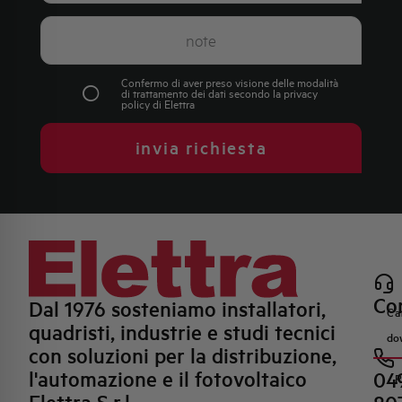
Confermo di aver preso visione delle modalità
di trattamento dei dati secondo la
privacy
policy
di Elettra
invia richiesta
Con
Dal 1976 sosteniamo installatori,
Ca
quadristi, industrie e studi tecnici
do
con soluzioni per la distribuzione,
l'automazione e il fotovoltaico
04
R