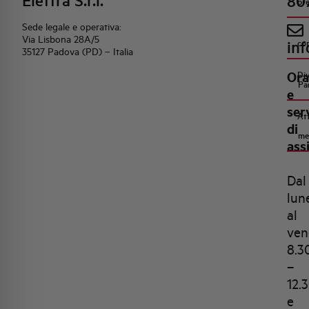
Elettra S.r.l.
80
pr
Sede legale e operativa:
Via Lisbona 28A/5
inf
co
35127 Padova (PD) – Italia
Ora
Di
Pa
e
ser
Att
di
me
ass
Dal
lun
al
ven
8.3
–
12.
e