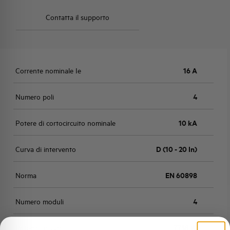
Contatta il supporto
Corrente nominale Ie
16 A
Numero poli
4
Potere di cortocircuito nominale
10 kA
Curva di intervento
D (10 - 20 In)
Norma
EN 60898
Numero moduli
4
Potenza dissipata
7,758 W