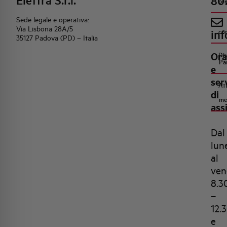
Elettra S.r.l.
80
pr
Sede legale e operativa:
Via Lisbona 28A/5
inf
co
35127 Padova (PD) – Italia
Ora
Di
Pa
e
ser
Att
di
me
ass
Dal
lun
al
ven
8.3
–
12.
e