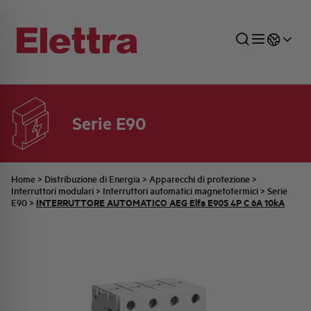
Serie E90
SETTORI
DISTRIBUZIONE DI ENERGIA
RETE COMMERCIALE
PREVENTIVAZIONE
AZIENDA
TUTTE LE NEWS
JOB CAREERS
INDUSTRIALE
AUTOMAZIONE INDUSTRIALE
UFFICIO TECNICO
COMMESSE QUADRI
FAMIGLIA BELLINI
ULTIME NOTIZIE ISTITUZIONALI
PARTNER
Home
>
Distribuzione di Energia
>
Apparecchi di protezione
>
Interruttori modulari
>
Interruttori automatici magnetotermici
>
Serie
INTERRUTTORE AUTOMATICO AEG Elfa E90S 4P C 6A 10kA
E90
>
RESIDENZIALE
SISTEMA QUADRI
QUALITÀ
STORIA ELETTRA
COMUNICATI INTERNI
FOTOVOLTAICO
STORIA AEG
PRODOTTI
ELEMENTO
IDENTITÀ AZIENDALE
EVENTI