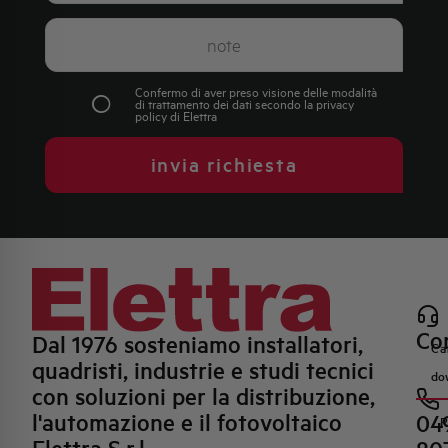
Confermo di aver preso visione delle modalità
di trattamento dei dati secondo la
privacy
policy
di Elettra
invia richiesta
Con
Dal 1976 sosteniamo installatori,
Ca
quadristi, industrie e studi tecnici
do
con soluzioni per la distribuzione,
l'automazione e il fotovoltaico
04
R