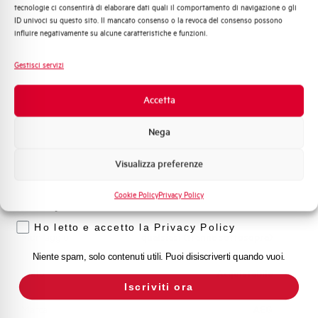
Adatto al sezionamento
SI
tecnologie ci consentirà di elaborare dati quali il comportamento di navigazione o gli
Distribuzione di Energia
secondo EN 60947-2
ID univoci su questo sito. Il mancato consenso o la revoca del consenso possono
Automazione Industriale
influire negativamente su alcune caratteristiche e funzioni.
Fotovoltaico
Temperatura di impiego
-25/+55 °C
Sistema Quadri
Gestisci servizi
Novità di prodotto
Temperatura di stoccaggio
-55/+55 °C
Promozioni e offerte
Accetta
Formazione tecnica
Omologazioni
VDE
Nega
Marketing
Visualizza preferenze
Temperatura di riferimento (°C)
30
Voglio ricevere aggiornamenti, novità di
prodotto e offerte da Elettra AEG
Cookie Policy
Privacy Policy
Classe di limitazione
3
Privacy
Ho letto e accetto la Privacy Policy
Montaggio
qualsiasi (tranne sottosopra)
Niente spam, solo contenuti utili. Puoi disiscriverti quando vuoi.
Stato
Acquistabile
Iscriviti ora
Marca
AEG