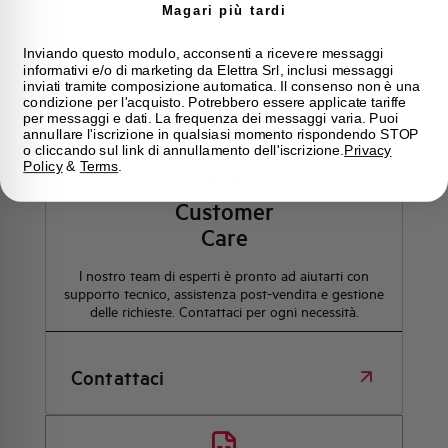
Magari più tardi
Inviando questo modulo, acconsenti a ricevere messaggi
informativi e/o di marketing da Elettra Srl, inclusi messaggi
inviati tramite composizione automatica. Il consenso non è una
condizione per l'acquisto. Potrebbero essere applicate tariffe
Hai bisogno di supporto?
per messaggi e dati. La frequenza dei messaggi varia. Puoi
annullare l'iscrizione in qualsiasi momento rispondendo STOP
o cliccando sul link di annullamento dell'iscrizione.
Privacy
Policy
&
Terms
.
Customer
Care
l nostro team di esperti è pronto ad aiutarti con
supporto tecnico, assistenza post-vendita e gestione
delle richieste. Contattaci per ogni necessità.
Contattaci