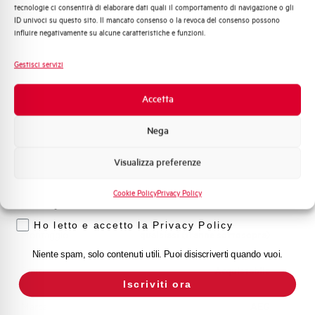
Adatto al sezionamento
SI
tecnologie ci consentirà di elaborare dati quali il comportamento di navigazione o gli
Distribuzione di Energia
secondo EN 60947-2
ID univoci su questo sito. Il mancato consenso o la revoca del consenso possono
Automazione Industriale
influire negativamente su alcune caratteristiche e funzioni.
Fotovoltaico
Temperatura di impiego
-25/+55 °C
Sistema Quadri
Gestisci servizi
Novità di prodotto
Temperatura di stoccaggio
-55/+55 °C
Promozioni e offerte
Accetta
Formazione tecnica
Omologazioni
VDE
Nega
Marketing
Visualizza preferenze
Temperatura di riferimento (°C)
30
Voglio ricevere aggiornamenti, novità di
prodotto e offerte da Elettra AEG
Cookie Policy
Privacy Policy
Classe di limitazione
3
Privacy
Ho letto e accetto la Privacy Policy
Montaggio
qualsiasi (tranne sottosopra)
Niente spam, solo contenuti utili. Puoi disiscriverti quando vuoi.
Stato
Acquistabile
Iscriviti ora
Marca
AEG