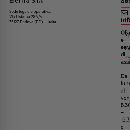
Elettra S.r.l.
80
pr
Sede legale e operativa:
Via Lisbona 28A/5
inf
co
35127 Padova (PD) – Italia
Ora
Di
Pa
e
ser
Att
di
me
ass
Dal
lun
al
ven
8.3
–
12.
e