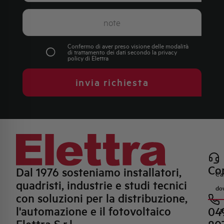
Confermo di aver preso visione delle modalità
di trattamento dei dati secondo la
privacy
policy
di Elettra
invia richiesta
Con
Dal 1976 sosteniamo installatori,
Ca
quadristi, industrie e studi tecnici
do
con soluzioni per la distribuzione,
l'automazione e il fotovoltaico
04
R