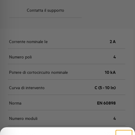
Contatta il supporto
Corrente nominale Ie
2 A
Numero poli
4
Potere di cortocircuito nominale
10 kA
Curva di intervento
C (5 - 10 In)
Norma
EN 60898
Numero moduli
4
Potenza dissipata
3,72 W