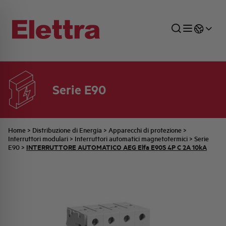
Serie E90
SETTORI
DISTRIBUZIONE DI ENERGIA
RETE COMMERCIALE
PREVENTIVAZIONE
AZIENDA
TUTTE LE NEWS
JOB CAREERS
INDUSTRIALE
AUTOMAZIONE INDUSTRIALE
UFFICIO TECNICO
COMMESSE QUADRI
FAMIGLIA BELLINI
ULTIME NOTIZIE ISTITUZIONALI
PARTNER
Home
>
Distribuzione di Energia
>
Apparecchi di protezione
>
Interruttori modulari
>
Interruttori automatici magnetotermici
>
Serie
INTERRUTTORE AUTOMATICO AEG Elfa E90S 4P C 2A 10kA
E90
>
RESIDENZIALE
SISTEMA QUADRI
QUALITÀ
STORIA ELETTRA
COMUNICATI INTERNI
FOTOVOLTAICO
STORIA AEG
PRODOTTI
ELEMENTO
IDENTITÀ AZIENDALE
EVENTI