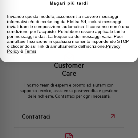
Magari più tardi
Inviando questo modulo, acconsenti a ricevere messaggi
informativi e/o di marketing da Elettra Srl, inclusi messaggi
inviati tramite composizione automatica. Il consenso non è una
condizione per l'acquisto. Potrebbero essere applicate tariffe
Hai bisogno di supporto?
per messaggi e dati. La frequenza dei messaggi varia. Puoi
annullare l'iscrizione in qualsiasi momento rispondendo STOP
o cliccando sul link di annullamento dell'iscrizione.
Privacy
Policy
&
Terms
.
Customer
Care
l nostro team di esperti è pronto ad aiutarti con
supporto tecnico, assistenza post-vendita e gestione
delle richieste. Contattaci per ogni necessità.
Contattaci