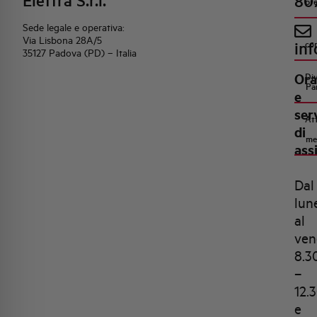
Elettra S.r.l.
80
pr
Sede legale e operativa:
Via Lisbona 28A/5
inf
co
35127 Padova (PD) – Italia
Ora
Di
Pa
e
ser
Att
di
me
ass
Dal
lun
al
ven
8.3
–
12.
e