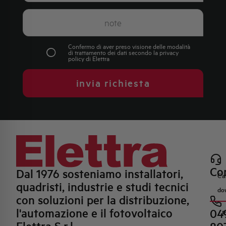
Confermo di aver preso visione delle modalità
di trattamento dei dati secondo la
privacy
policy
di Elettra
invia richiesta
Con
Dal 1976 sosteniamo installatori,
Ca
quadristi, industrie e studi tecnici
do
con soluzioni per la distribuzione,
l'automazione e il fotovoltaico
04
R