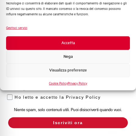
Adatto al sezionamento
SI
tecnologie ci consentirà di elaborare dati quali il comportamento di navigazione o gli
Distribuzione di Energia
secondo EN 60947-2
ID univoci su questo sito. Il mancato consenso o la revoca del consenso possono
Automazione Industriale
influire negativamente su alcune caratteristiche e funzioni.
Fotovoltaico
Temperatura di impiego
-25/+55 °C
Sistema Quadri
Gestisci servizi
Novità di prodotto
Temperatura di stoccaggio
-55/+55 °C
Promozioni e offerte
Accetta
Formazione tecnica
Omologazioni
VDE
Nega
Marketing
Visualizza preferenze
Temperatura di riferimento (°C)
30
Voglio ricevere aggiornamenti, novità di
prodotto e offerte da Elettra AEG
Cookie Policy
Privacy Policy
Classe di limitazione
3
Privacy
Ho letto e accetto la Privacy Policy
Montaggio
qualsiasi (tranne sottosopra)
Niente spam, solo contenuti utili. Puoi disiscriverti quando vuoi.
Stato
Acquistabile
Iscriviti ora
Marca
AEG