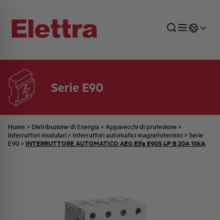
Serie E90
SETTORI
DISTRIBUZIONE DI ENERGIA
RETE COMMERCIALE
PREVENTIVAZIONE
AZIENDA
TUTTE LE NEWS
JOB CAREERS
INDUSTRIALE
AUTOMAZIONE INDUSTRIALE
UFFICIO TECNICO
COMMESSE QUADRI
FAMIGLIA BELLINI
ULTIME NOTIZIE ISTITUZIONALI
PARTNER
Home
>
Distribuzione di Energia
>
Apparecchi di protezione
>
Interruttori modulari
>
Interruttori automatici magnetotermici
>
Serie
INTERRUTTORE AUTOMATICO AEG Elfa E90S 4P B 20A 10kA
E90
>
RESIDENZIALE
SISTEMA QUADRI
QUALITÀ
STORIA ELETTRA
COMUNICATI INTERNI
FOTOVOLTAICO
STORIA AEG
PRODOTTI
ELEMENTO
IDENTITÀ AZIENDALE
EVENTI