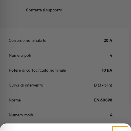
Contatta il supporto
Corrente nominale Ie
20 A
Numero poli
4
Potere di cortocircuito nominale
10 kA
Curva di intervento
B (3 - 5 In)
Norma
EN 60898
Numero moduli
4
Potenza dissipata
8,28 W