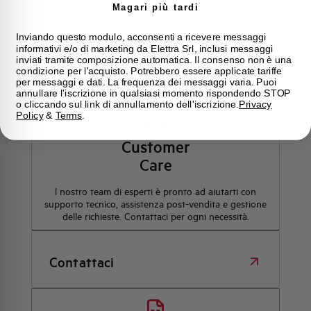
Magari più tardi
Inviando questo modulo, acconsenti a ricevere messaggi
informativi e/o di marketing da Elettra Srl, inclusi messaggi
inviati tramite composizione automatica. Il consenso non è una
condizione per l'acquisto. Potrebbero essere applicate tariffe
Hai bisogno di supporto?
per messaggi e dati. La frequenza dei messaggi varia. Puoi
annullare l'iscrizione in qualsiasi momento rispondendo STOP
o cliccando sul link di annullamento dell'iscrizione.
Privacy
Policy
&
Terms
.
Customer
Care
l nostro team di esperti è pronto ad aiutarti con
supporto tecnico, assistenza post-vendita e gestione
delle richieste. Contattaci per ogni necessità.
Contattaci