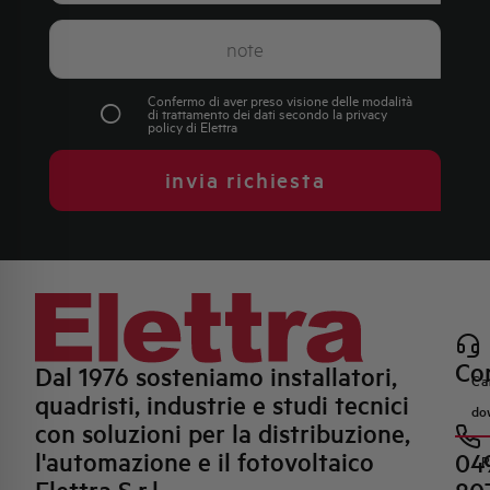
Confermo di aver preso visione delle modalità
di trattamento dei dati secondo la
privacy
policy
di Elettra
invia richiesta
Con
Dal 1976 sosteniamo installatori,
Ca
quadristi, industrie e studi tecnici
do
con soluzioni per la distribuzione,
l'automazione e il fotovoltaico
04
R