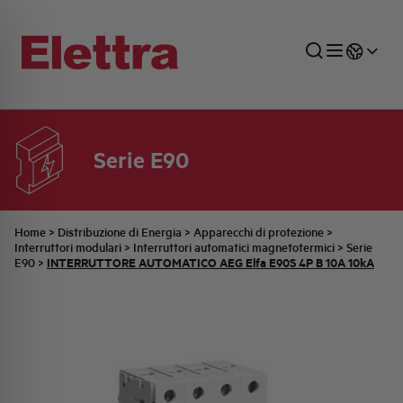
Serie E90
SETTORI
DISTRIBUZIONE DI ENERGIA
RETE COMMERCIALE
PREVENTIVAZIONE
AZIENDA
TUTTE LE NEWS
JOB CAREERS
INDUSTRIALE
AUTOMAZIONE INDUSTRIALE
UFFICIO TECNICO
COMMESSE QUADRI
FAMIGLIA BELLINI
ULTIME NOTIZIE ISTITUZIONALI
PARTNER
Home
>
Distribuzione di Energia
>
Apparecchi di protezione
>
Interruttori modulari
>
Interruttori automatici magnetotermici
>
Serie
INTERRUTTORE AUTOMATICO AEG Elfa E90S 4P B 10A 10kA
E90
>
RESIDENZIALE
SISTEMA QUADRI
QUALITÀ
STORIA ELETTRA
COMUNICATI INTERNI
FOTOVOLTAICO
STORIA AEG
PRODOTTI
ELEMENTO
IDENTITÀ AZIENDALE
EVENTI