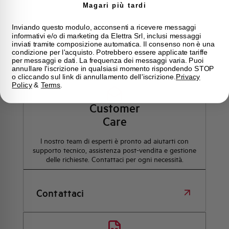
Magari più tardi
Inviando questo modulo, acconsenti a ricevere messaggi
informativi e/o di marketing da Elettra Srl, inclusi messaggi
inviati tramite composizione automatica. Il consenso non è una
condizione per l'acquisto. Potrebbero essere applicate tariffe
Hai bisogno di supporto?
per messaggi e dati. La frequenza dei messaggi varia. Puoi
annullare l'iscrizione in qualsiasi momento rispondendo STOP
o cliccando sul link di annullamento dell'iscrizione.
Privacy
Policy
&
Terms
.
Customer
Care
l nostro team di esperti è pronto ad aiutarti con
supporto tecnico, assistenza post-vendita e gestione
delle richieste. Contattaci per ogni necessità.
Contattaci