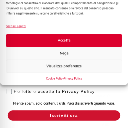
Adatto al sezionamento
SI
tecnologie ci consentirà di elaborare dati quali il comportamento di navigazione o gli
Distribuzione di Energia
secondo EN 60947-2
ID univoci su questo sito. Il mancato consenso o la revoca del consenso possono
Automazione Industriale
influire negativamente su alcune caratteristiche e funzioni.
Fotovoltaico
Temperatura di impiego
-25/+55 °C
Sistema Quadri
Gestisci servizi
Novità di prodotto
Temperatura di stoccaggio
-55/+55 °C
Promozioni e offerte
Accetta
Formazione tecnica
Omologazioni
VDE
Nega
Marketing
Visualizza preferenze
Temperatura di riferimento (°C)
30
Voglio ricevere aggiornamenti, novità di
prodotto e offerte da Elettra AEG
Cookie Policy
Privacy Policy
Classe di limitazione
3
Privacy
Ho letto e accetto la Privacy Policy
Montaggio
qualsiasi (tranne sottosopra)
Niente spam, solo contenuti utili. Puoi disiscriverti quando vuoi.
Stato
Acquistabile
Iscriviti ora
Marca
AEG