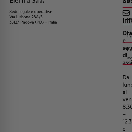
Elettra S.r.l.
80
pr
Sede legale e operativa:
Via Lisbona 28A/5
inf
co
35127 Padova (PD) – Italia
Ora
Di
Pa
e
ser
Att
di
me
ass
Dal
lun
al
ven
8.3
–
12.
e