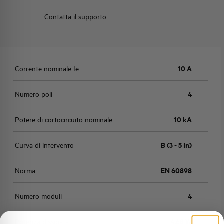
Contatta il supporto
Corrente nominale Ie
10 A
Numero poli
4
Potere di cortocircuito nominale
10 kA
Curva di intervento
B (3 - 5 In)
Norma
EN 60898
Numero moduli
4
Potenza dissipata
4,68 W