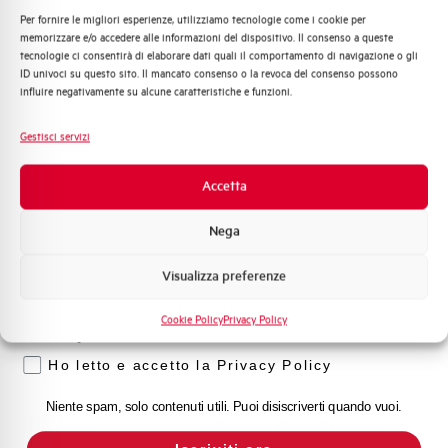
Per fornire le migliori esperienze, utilizziamo tecnologie come i cookie per
Quali argomenti ti interessano di più?
memorizzare e/o accedere alle informazioni del dispositivo. Il consenso a queste
Capacità dei terminali
1…35 mm²
tecnologie ci consentirà di elaborare dati quali il comportamento di navigazione o gli
Distribuzione di Energia
ID univoci su questo sito. Il mancato consenso o la revoca del consenso possono
Automazione Industriale
influire negativamente su alcune caratteristiche e funzioni.
Adatto al sezionamento
SI
Fotovoltaico
secondo EN 60947-2
Sistema Quadri
Gestisci servizi
Novità di prodotto
Temperatura di impiego
-25/+55 °C
Promozioni e offerte
Accetta
Formazione tecnica
Temperatura di stoccaggio
-55/+55 °C
Nega
Marketing
Omologazioni
VDE
Visualizza preferenze
Voglio ricevere aggiornamenti, novità di
prodotto e offerte da Elettra AEG
Cookie Policy
Privacy Policy
Temperatura di riferimento (°C)
30
Privacy
Ho letto e accetto la Privacy Policy
Classe di limitazione
3
Niente spam, solo contenuti utili. Puoi disiscriverti quando vuoi.
Montaggio
qualsiasi (tranne sottosopra)