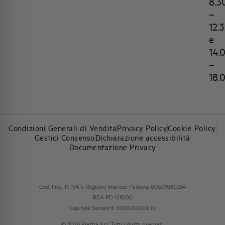
8.3
–
12.
e
14.
–
18.
Condizioni Generali di Vendita
Privacy Policy
Cookie Policy
Gestici Consenso
Dichiarazione accessibilità
Documentazione Privacy
Cod. Fisc., P. IVA e Registro Imprese Padova: 00629080284
REA PD 128200
Capitale Sociale € 1.000.000,00 i.v.
© 2026 Elettra S.r.l. Tutti i diritti riservati.