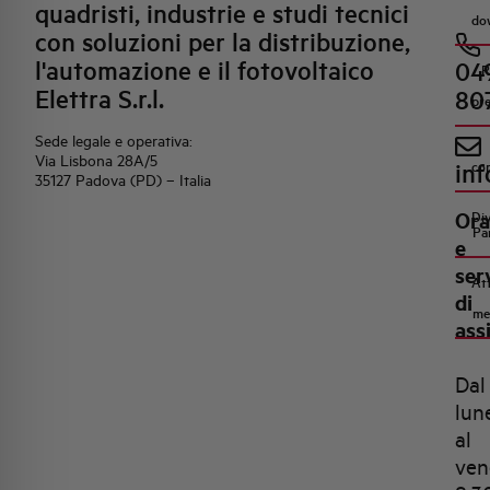
quadristi, industrie e studi tecnici
do
con soluzioni per la distribuzione,
l'automazione e il fotovoltaico
04
R
Elettra S.r.l.
80
pr
Sede legale e operativa:
Via Lisbona 28A/5
inf
co
35127 Padova (PD) – Italia
Ora
Di
Pa
e
ser
Att
di
me
ass
Dal
lun
al
ven