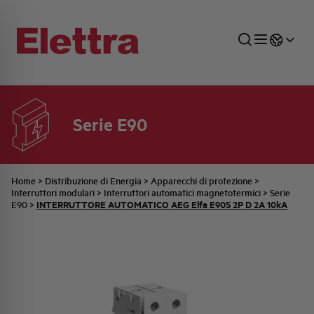
Serie E90
SETTORI
DISTRIBUZIONE DI ENERGIA
RETE COMMERCIALE
PREVENTIVAZIONE
AZIENDA
TUTTE LE NEWS
JOB CAREERS
INDUSTRIALE
AUTOMAZIONE INDUSTRIALE
UFFICIO TECNICO
COMMESSE QUADRI
FAMIGLIA BELLINI
ULTIME NOTIZIE ISTITUZIONALI
PARTNER
Home
>
Distribuzione di Energia
>
Apparecchi di protezione
>
Interruttori modulari
>
Interruttori automatici magnetotermici
>
Serie
INTERRUTTORE AUTOMATICO AEG Elfa E90S 2P D 2A 10kA
E90
>
RESIDENZIALE
SISTEMA QUADRI
QUALITÀ
STORIA ELETTRA
COMUNICATI INTERNI
FOTOVOLTAICO
STORIA AEG
PRODOTTI
ELEMENTO
IDENTITÀ AZIENDALE
EVENTI