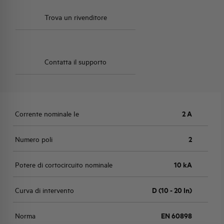
Trova un rivenditore
Contatta il supporto
Corrente nominale Ie
2 A
Numero poli
2
Potere di cortocircuito nominale
10 kA
Curva di intervento
D (10 - 20 In)
Norma
EN 60898