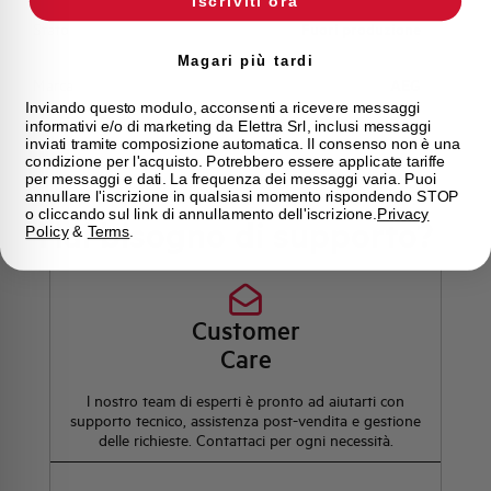
Iscriviti ora
Stato
Fuori produzione
Magari più tardi
Marca
AEG
Inviando questo modulo, acconsenti a ricevere messaggi
informativi e/o di marketing da Elettra Srl, inclusi messaggi
inviati tramite composizione automatica. Il consenso non è una
condizione per l'acquisto. Potrebbero essere applicate tariffe
per messaggi e dati. La frequenza dei messaggi varia. Puoi
annullare l'iscrizione in qualsiasi momento rispondendo STOP
o cliccando sul link di annullamento dell'iscrizione.
Privacy
Hai bisogno di supporto?
Policy
&
Terms
.
Customer
Care
l nostro team di esperti è pronto ad aiutarti con
supporto tecnico, assistenza post-vendita e gestione
delle richieste. Contattaci per ogni necessità.