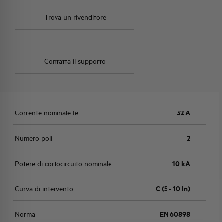
Trova un rivenditore
Contatta il supporto
Corrente nominale Ie
32 A
Numero poli
2
Potere di cortocircuito nominale
10 kA
Curva di intervento
C (5 - 10 In)
Norma
EN 60898