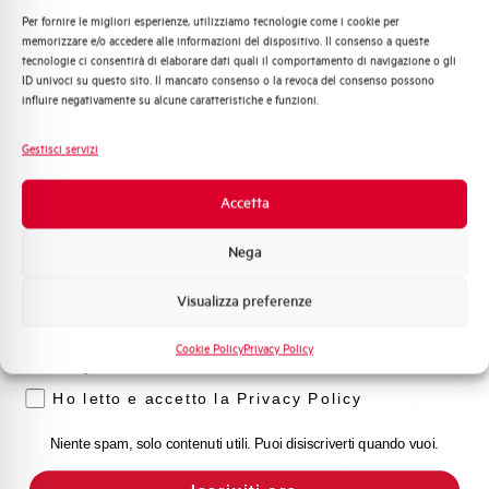
Per fornire le migliori esperienze, utilizziamo tecnologie come i cookie per
Quali argomenti ti interessano di più?
memorizzare e/o accedere alle informazioni del dispositivo. Il consenso a queste
Capacità dei terminali
1…35 mm²
tecnologie ci consentirà di elaborare dati quali il comportamento di navigazione o gli
Distribuzione di Energia
ID univoci su questo sito. Il mancato consenso o la revoca del consenso possono
Automazione Industriale
influire negativamente su alcune caratteristiche e funzioni.
Adatto al sezionamento
SI
Fotovoltaico
secondo EN 60947-2
Sistema Quadri
Gestisci servizi
Novità di prodotto
Temperatura di impiego
-25/+55 °C
Promozioni e offerte
Accetta
Formazione tecnica
Temperatura di stoccaggio
-55/+55 °C
Nega
Marketing
Omologazioni
VDE
Visualizza preferenze
Voglio ricevere aggiornamenti, novità di
prodotto e offerte da Elettra AEG
Cookie Policy
Privacy Policy
Temperatura di riferimento (°C)
30
Privacy
Ho letto e accetto la Privacy Policy
Classe di limitazione
3
Niente spam, solo contenuti utili. Puoi disiscriverti quando vuoi.
Montaggio
qualsiasi (tranne sottosopra)