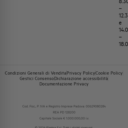
8.3
–
12.
e
14.
–
18.
Condizioni Generali di Vendita
Privacy Policy
Cookie Policy
Gestici Consenso
Dichiarazione accessibilità
Documentazione Privacy
Cod. Fisc., P. IVA e Registro Imprese Padova: 00629080284
REA PD 128200
Capitale Sociale € 1.000.000,00 i.v.
© 2026 Elettra S.r.l. Tutti i diritti riservati.