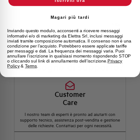
Iscriviti ora
Stato
Acquistabile
Magari più tardi
Marca
AEG
Inviando questo modulo, acconsenti a ricevere messaggi
informativi e/o di marketing da Elettra Srl, inclusi messaggi
inviati tramite composizione automatica. Il consenso non è una
condizione per l'acquisto. Potrebbero essere applicate tariffe
per messaggi e dati. La frequenza dei messaggi varia. Puoi
annullare l'iscrizione in qualsiasi momento rispondendo STOP
o cliccando sul link di annullamento dell'iscrizione.
Privacy
Hai bisogno di supporto?
Policy
&
Terms
.
Customer
Care
l nostro team di esperti è pronto ad aiutarti con
supporto tecnico, assistenza post-vendita e gestione
delle richieste. Contattaci per ogni necessità.