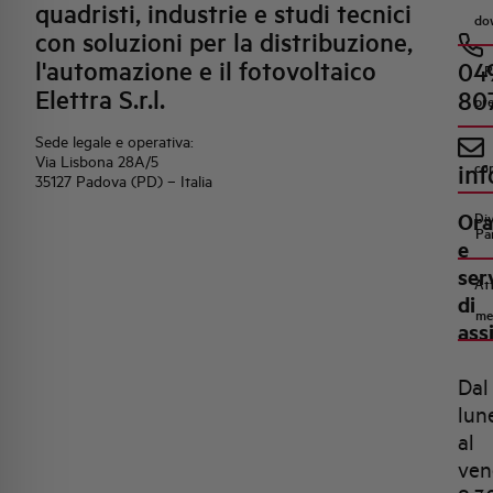
quadristi, industrie e studi tecnici
do
con soluzioni per la distribuzione,
l'automazione e il fotovoltaico
04
R
Elettra S.r.l.
80
pr
Sede legale e operativa:
Via Lisbona 28A/5
inf
co
35127 Padova (PD) – Italia
Ora
Di
Pa
e
ser
Att
di
me
ass
Dal
lun
al
ven