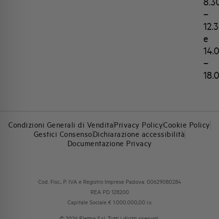
8.3
–
12.
e
14.
–
18.
Condizioni Generali di Vendita
Privacy Policy
Cookie Policy
Gestici Consenso
Dichiarazione accessibilità
Documentazione Privacy
Cod. Fisc., P. IVA e Registro Imprese Padova: 00629080284
REA PD 128200
Capitale Sociale € 1.000.000,00 i.v.
© 2026 Elettra S.r.l. Tutti i diritti riservati.