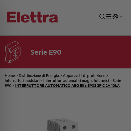
Serie E90
SETTORI
DISTRIBUZIONE DI ENERGIA
RETE COMMERCIALE
PREVENTIVAZIONE
AZIENDA
TUTTE LE NEWS
JOB CAREERS
INDUSTRIALE
AUTOMAZIONE INDUSTRIALE
UFFICIO TECNICO
COMMESSE QUADRI
FAMIGLIA BELLINI
ULTIME NOTIZIE ISTITUZIONALI
PARTNER
Home
>
Distribuzione di Energia
>
Apparecchi di protezione
>
Interruttori modulari
>
Interruttori automatici magnetotermici
>
Serie
INTERRUTTORE AUTOMATICO AEG Elfa E90S 2P C 2A 10kA
E90
>
RESIDENZIALE
SISTEMA QUADRI
QUALITÀ
STORIA ELETTRA
COMUNICATI INTERNI
FOTOVOLTAICO
STORIA AEG
PRODOTTI
ELEMENTO
IDENTITÀ AZIENDALE
EVENTI