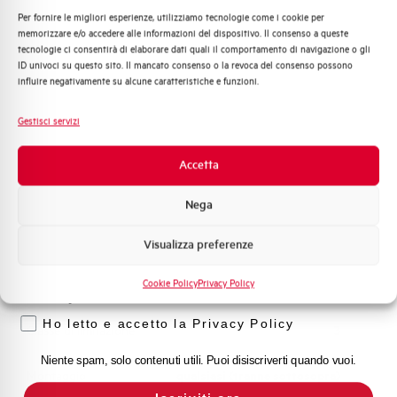
Per fornire le migliori esperienze, utilizziamo tecnologie come i cookie per
Quali argomenti ti interessano di più?
memorizzare e/o accedere alle informazioni del dispositivo. Il consenso a queste
Capacità dei terminali
1…35 mm²
tecnologie ci consentirà di elaborare dati quali il comportamento di navigazione o gli
Distribuzione di Energia
ID univoci su questo sito. Il mancato consenso o la revoca del consenso possono
Automazione Industriale
influire negativamente su alcune caratteristiche e funzioni.
Adatto al sezionamento
SI
Fotovoltaico
secondo EN 60947-2
Sistema Quadri
Gestisci servizi
Novità di prodotto
Temperatura di impiego
-25/+55 °C
Promozioni e offerte
Accetta
Formazione tecnica
Temperatura di stoccaggio
-55/+55 °C
Nega
Marketing
Omologazioni
VDE
Visualizza preferenze
Voglio ricevere aggiornamenti, novità di
prodotto e offerte da Elettra AEG
Cookie Policy
Privacy Policy
Temperatura di riferimento (°C)
30
Privacy
Ho letto e accetto la Privacy Policy
Classe di limitazione
3
Niente spam, solo contenuti utili. Puoi disiscriverti quando vuoi.
Montaggio
qualsiasi (tranne sottosopra)