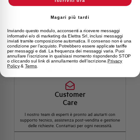
Iscriviti ora
Stato
Acquistabile
Magari più tardi
Marca
AEG
Inviando questo modulo, acconsenti a ricevere messaggi
informativi e/o di marketing da Elettra Srl, inclusi messaggi
inviati tramite composizione automatica. Il consenso non è una
condizione per l'acquisto. Potrebbero essere applicate tariffe
per messaggi e dati. La frequenza dei messaggi varia. Puoi
annullare l'iscrizione in qualsiasi momento rispondendo STOP
o cliccando sul link di annullamento dell'iscrizione.
Privacy
Hai bisogno di supporto?
Policy
&
Terms
.
Customer
Care
l nostro team di esperti è pronto ad aiutarti con
supporto tecnico, assistenza post-vendita e gestione
delle richieste. Contattaci per ogni necessità.