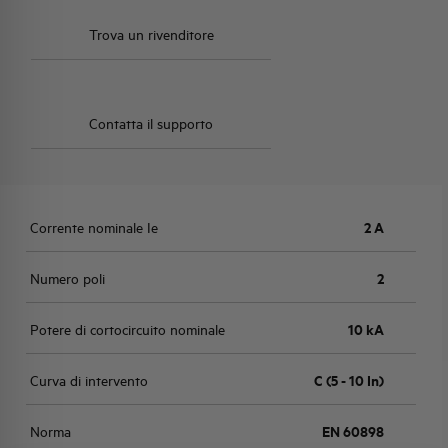
Trova un rivenditore
Contatta il supporto
Corrente nominale Ie
2 A
Numero poli
2
Potere di cortocircuito nominale
10 kA
Curva di intervento
C (5 - 10 In)
Norma
EN 60898