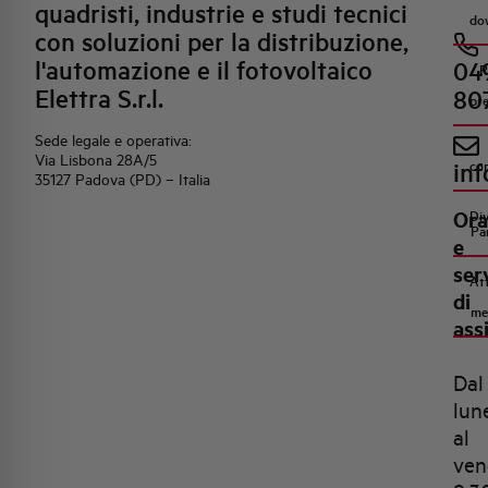
quadristi, industrie e studi tecnici
do
con soluzioni per la distribuzione,
l'automazione e il fotovoltaico
04
R
Elettra S.r.l.
80
pr
Sede legale e operativa:
Via Lisbona 28A/5
inf
co
35127 Padova (PD) – Italia
Ora
Di
Pa
e
ser
Att
di
me
ass
Dal
lun
al
ven