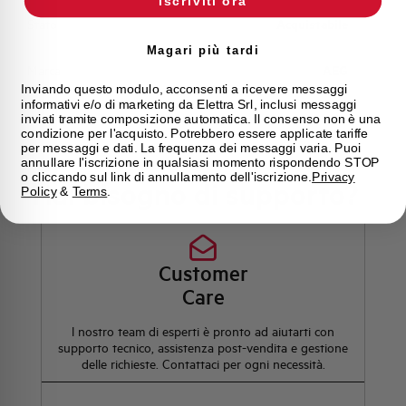
Iscriviti ora
Stato
Acquistabile
Magari più tardi
Marca
AEG
Inviando questo modulo, acconsenti a ricevere messaggi
informativi e/o di marketing da Elettra Srl, inclusi messaggi
inviati tramite composizione automatica. Il consenso non è una
condizione per l'acquisto. Potrebbero essere applicate tariffe
per messaggi e dati. La frequenza dei messaggi varia. Puoi
annullare l'iscrizione in qualsiasi momento rispondendo STOP
o cliccando sul link di annullamento dell'iscrizione.
Privacy
Hai bisogno di supporto?
Policy
&
Terms
.
Customer
Care
l nostro team di esperti è pronto ad aiutarti con
supporto tecnico, assistenza post-vendita e gestione
delle richieste. Contattaci per ogni necessità.