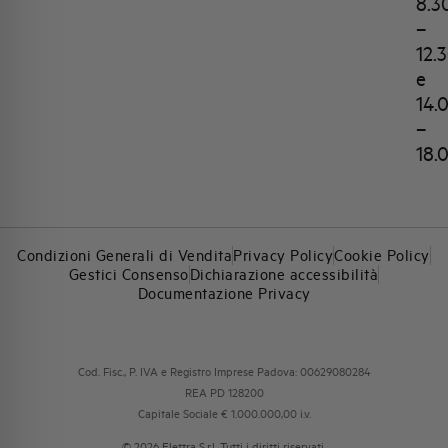
8.3
–
12.
e
14.
–
18.
Condizioni Generali di Vendita
Privacy Policy
Cookie Policy
Gestici Consenso
Dichiarazione accessibilità
Documentazione Privacy
Cod. Fisc., P. IVA e Registro Imprese Padova: 00629080284
REA PD 128200
Capitale Sociale € 1.000.000,00 i.v.
© 2026 Elettra S.r.l. Tutti i diritti riservati.