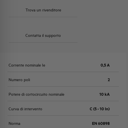
Trova un rivenditore
Contatta il supporto
Corrente nominale Ie
0,5 A
Numero poli
2
Potere di cortocircuito nominale
10 kA
Curva di intervento
C (5 - 10 In)
Norma
EN 60898