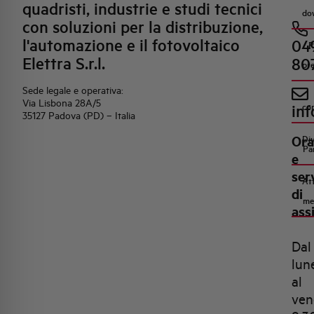
quadristi, industrie e studi tecnici
do
con soluzioni per la distribuzione,
l'automazione e il fotovoltaico
04
R
Elettra S.r.l.
80
pr
Sede legale e operativa:
Via Lisbona 28A/5
inf
co
35127 Padova (PD) – Italia
Ora
Di
Pa
e
ser
Att
di
me
ass
Dal
lun
al
ven