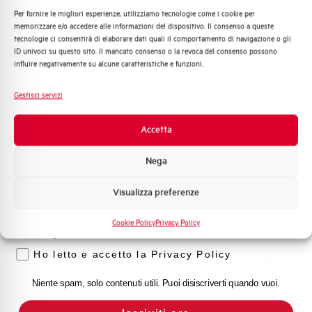
Per fornire le migliori esperienze, utilizziamo tecnologie come i cookie per
Quali argomenti ti interessano di più?
memorizzare e/o accedere alle informazioni del dispositivo. Il consenso a queste
Capacità dei terminali
1…35 mm²
tecnologie ci consentirà di elaborare dati quali il comportamento di navigazione o gli
Distribuzione di Energia
ID univoci su questo sito. Il mancato consenso o la revoca del consenso possono
Automazione Industriale
influire negativamente su alcune caratteristiche e funzioni.
Adatto al sezionamento
SI
Fotovoltaico
secondo EN 60947-2
Sistema Quadri
Gestisci servizi
Novità di prodotto
Temperatura di impiego
-25/+55 °C
Promozioni e offerte
Accetta
Formazione tecnica
Temperatura di stoccaggio
-55/+55 °C
Nega
Marketing
Omologazioni
VDE
Visualizza preferenze
Voglio ricevere aggiornamenti, novità di
prodotto e offerte da Elettra AEG
Cookie Policy
Privacy Policy
Temperatura di riferimento (°C)
30
Privacy
Ho letto e accetto la Privacy Policy
Classe di limitazione
3
Niente spam, solo contenuti utili. Puoi disiscriverti quando vuoi.
Montaggio
qualsiasi (tranne sottosopra)