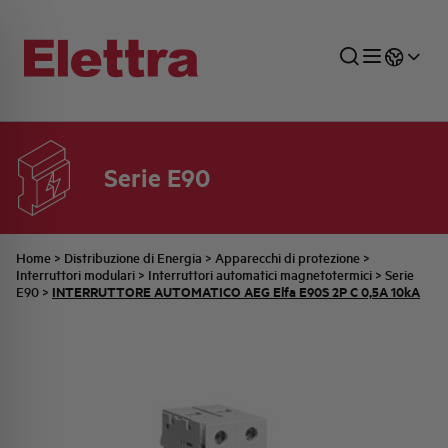
Serie E90
SETTORI
DISTRIBUZIONE DI ENERGIA
RETE COMMERCIALE
PREVENTIVAZIONE
AZIENDA
TUTTE LE NEWS
JOB CAREERS
INDUSTRIALE
AUTOMAZIONE INDUSTRIALE
UFFICIO TECNICO
COMMESSE QUADRI
FAMIGLIA BELLINI
ULTIME NOTIZIE ISTITUZIONALI
PARTNER
Home
>
Distribuzione di Energia
>
Apparecchi di protezione
>
Interruttori modulari
>
Interruttori automatici magnetotermici
>
Serie
INTERRUTTORE AUTOMATICO AEG Elfa E90S 2P C 0,5A 10kA
E90
>
RESIDENZIALE
SISTEMA QUADRI
QUALITÀ
STORIA ELETTRA
COMUNICATI INTERNI
FOTOVOLTAICO
STORIA AEG
PRODOTTI
ELEMENTO
IDENTITÀ AZIENDALE
EVENTI