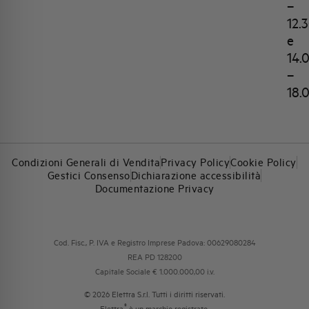
–
12.
e
14.
–
18.
Condizioni Generali di Vendita
Privacy Policy
Cookie Policy
Gestici Consenso
Dichiarazione accessibilità
Documentazione Privacy
Cod. Fisc., P. IVA e Registro Imprese Padova: 00629080284
REA PD 128200
Capitale Sociale € 1.000.000,00 i.v.
© 2026 Elettra S.r.l. Tutti i diritti riservati.
®
Elettra
è un marchio registrato.