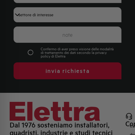
+39
Confermo di aver preso visione delle modalità
di trattamento dei dati secondo la
privacy
policy
di Elettra
invia richiesta
Con
Dal 1976 sosteniamo installatori,
Ca
quadristi, industrie e studi tecnici
do