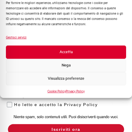
Per fornire le migliori esperienze, utilizziamo tecnologie come i cookie per
Quali argomenti ti interessano di più?
Capacità dei terminali
1…35 mm²
memorizzare e/o accedere alle informazioni del dispositivo. Il consenso a queste
tecnologie ci consentirà di elaborare dati quali il comportamento di navigazione o gli
Distribuzione di Energia
ID univoci su questo sito. Il mancato consenso o la revoca del consenso possono
Automazione Industriale
Adatto al sezionamento
SI
influire negativamente su alcune caratteristiche e funzioni.
secondo EN 60947-2
Fotovoltaico
Sistema Quadri
Gestisci servizi
Novità di prodotto
Temperatura di impiego
-25/+55 °C
Promozioni e offerte
Accetta
Formazione tecnica
Temperatura di stoccaggio
-55/+55 °C
Nega
Marketing
Omologazioni
VDE
Visualizza preferenze
Voglio ricevere aggiornamenti, novità di
prodotto e offerte da Elettra AEG
Temperatura di riferimento (°C)
30
Cookie Policy
Privacy Policy
Privacy
Classe di limitazione
3
Ho letto e accetto la Privacy Policy
Niente spam, solo contenuti utili. Puoi disiscriverti quando vuoi.
Montaggio
qualsiasi (tranne sottosopra)
Iscriviti ora