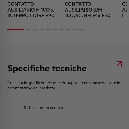
CONTATTO
CONTATTO
CO
AUSILIARIO H 1CO x
AUSILIARIO S/H
AU
INTERRUTTORE E90
1CO/SC. RELE' x E90
L 
Specifiche tecniche
Consulta le specifiche tecniche dettagliate per conoscere tutte le
caratteristiche del prodotto.
Richiedi un preventivo