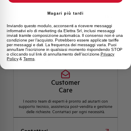
Stato
Fuori produzione
Magari più tardi
Marca
AEG
Inviando questo modulo, acconsenti a ricevere messaggi
informativi e/o di marketing da Elettra Srl, inclusi messaggi
inviati tramite composizione automatica. Il consenso non è una
condizione per l'acquisto. Potrebbero essere applicate tariffe
per messaggi e dati. La frequenza dei messaggi varia. Puoi
annullare l'iscrizione in qualsiasi momento rispondendo STOP
Hai bisogno di supporto?
o cliccando sul link di annullamento dell'iscrizione.
Privacy
Policy
&
Terms
.
Customer
Care
l nostro team di esperti è pronto ad aiutarti con
supporto tecnico, assistenza post-vendita e gestione
delle richieste. Contattaci per ogni necessità.
Contattaci