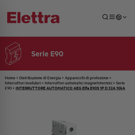
Serie E90
SETTORI
DISTRIBUZIONE DI ENERGIA
RETE COMMERCIALE
PREVENTIVAZIONE
AZIENDA
TUTTE LE NEWS
JOB CAREERS
INDUSTRIALE
AUTOMAZIONE INDUSTRIALE
UFFICIO TECNICO
COMMESSE QUADRI
FAMIGLIA BELLINI
ULTIME NOTIZIE ISTITUZIONALI
PARTNER
Home
>
Distribuzione di Energia
>
Apparecchi di protezione
>
Interruttori modulari
>
Interruttori automatici magnetotermici
>
Serie
INTERRUTTORE AUTOMATICO AEG Elfa E90S 1P D 32A 10kA
E90
>
RESIDENZIALE
SISTEMA QUADRI
QUALITÀ
STORIA ELETTRA
COMUNICATI INTERNI
FOTOVOLTAICO
STORIA AEG
PRODOTTI
ELEMENTO
IDENTITÀ AZIENDALE
EVENTI