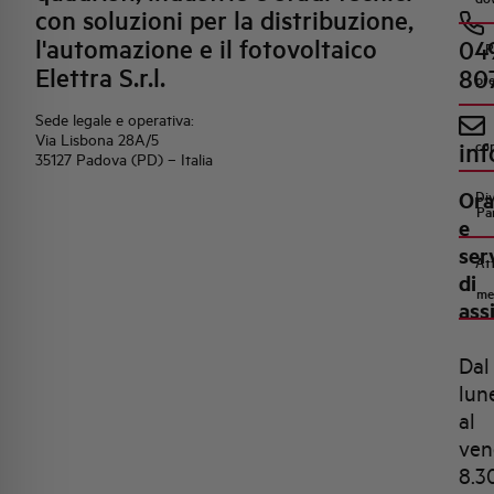
con soluzioni per la distribuzione,
l'automazione e il fotovoltaico
04
R
Elettra S.r.l.
80
pr
Sede legale e operativa:
Via Lisbona 28A/5
inf
co
35127 Padova (PD) – Italia
Ora
Di
Pa
e
ser
Att
di
me
ass
Dal
lun
al
ven
8.3