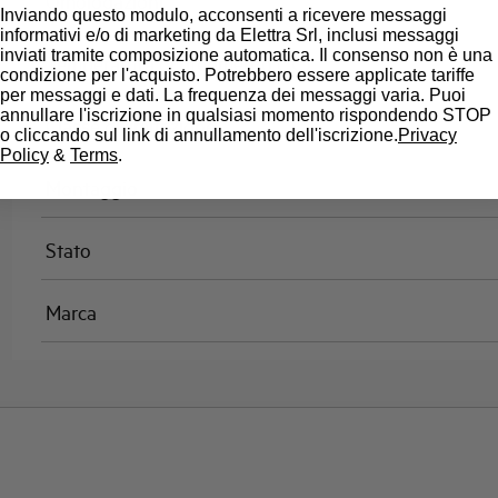
Omologazioni
Inviando questo modulo, acconsenti a ricevere messaggi
informativi e/o di marketing da Elettra Srl, inclusi messaggi
inviati tramite composizione automatica. Il consenso non è una
Temperatura di riferimento (°C)
condizione per l'acquisto. Potrebbero essere applicate tariffe
per messaggi e dati. La frequenza dei messaggi varia. Puoi
annullare l'iscrizione in qualsiasi momento rispondendo STOP
Classe di limitazione
o cliccando sul link di annullamento dell'iscrizione.
Privacy
Policy
&
Terms
.
Montaggio
Stato
Marca