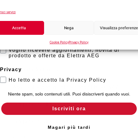
Frequenza
Novità di prodotto
isci servizi
Tensione nominale Ue DC
Promozioni e offerte
Formazione tecnica
Accetta
Nega
Visualizza preferenze
Capacità di rottura EN60947-2 Icu a 400V
Marketing
Cookie Policy
Privacy Policy
Voglio ricevere aggiornamenti, novità di
Capacità di rottura di servizio Ics (%Icu)
prodotto e offerte da Elettra AEG
Capacità dei terminali
Privacy
Ho letto e accetto la Privacy Policy
Adatto al sezionamento secondo EN 60947-2
Niente spam, solo contenuti utili. Puoi disiscriverti quando vuoi.
Temperatura di impiego
Iscriviti ora
Temperatura di stoccaggio
Magari più tardi