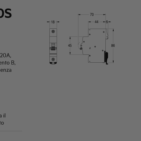
0S
 20A,
ento B,
uenza
 il
to