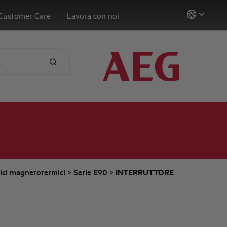
Customer Care
Lavora con noi
tici magnetotermici
>
Serie E90
>
INTERRUTTORE