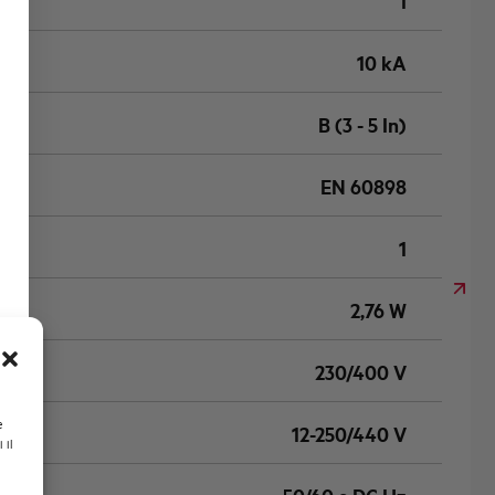
1
10 kA
B (3 - 5 In)
EN 60898
1
2,76 W
230/400 V
e
12-250/440 V
 il