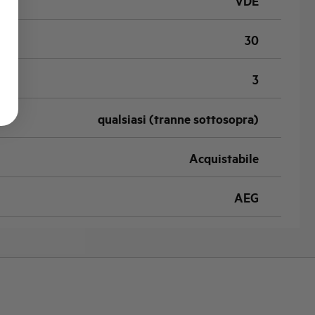
VDE
30
3
qualsiasi (tranne sottosopra)
Acquistabile
AEG