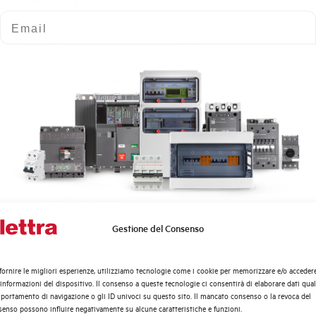
Numero poli
Email
Potere di cortocircuito nominale
Curva di intervento
Norma
Numero moduli
Potenza dissipata
Gestione del Consenso
Quali argomenti ti interessano di più?
Tensione nominale Ue AC
Distribuzione di Energia
fornire le migliori esperienze, utilizziamo tecnologie come i cookie per memorizzare e/o acceder
Tensione di impiego min-max AC
Automazione Industriale
 informazioni del dispositivo. Il consenso a queste tecnologie ci consentirà di elaborare dati quali
Fotovoltaico
ortamento di navigazione o gli ID univoci su questo sito. Il mancato consenso o la revoca del
enso possono influire negativamente su alcune caratteristiche e funzioni.
Sistema Quadri