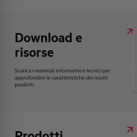
Download e
Clicca qui per scaricare: Scheda tecnica
risorse
prodotto
Scarica i materiali informativi e tecnici per
approfondire le caratteristiche dei nostri
Scheda tecnica prodotto
prodotti.
Prodotti