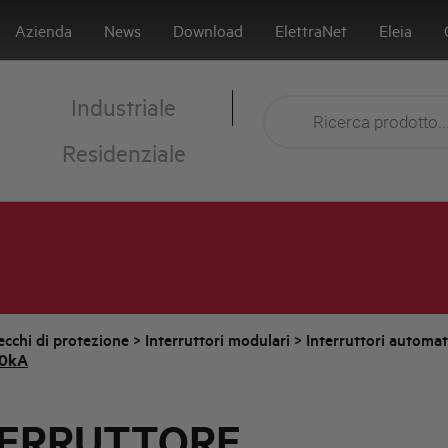
Azienda
News
Download
ElettraNet
Eleia
Industriale
Residenziale
cchi di protezione
>
Interruttori modulari
>
Interruttori automa
10kA
TERRUTTORE