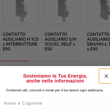
CONTATTO
CONTATTO
CONTATTO
AUSILIARIO H 1CO
AUSILIARIO S/H
AUSILIARI
x INTERRUTTORE
1CO/SC. RELE' x
SRH/HH-L T
E90
E90
x E90
Sosteniamo la Tua Energia,
anche nelle informazioni
Contenuti utili, concreti e mirati per il tuo lavoro ogni settimana.
Corrente nominale Ie
Nome e Cognome