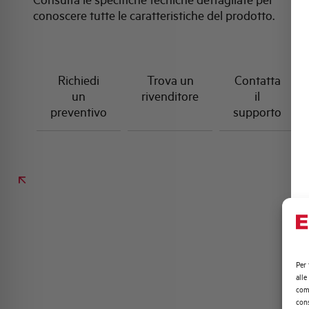
conoscere tutte le caratteristiche del prodotto.
Richiedi
Trova un
Contatta
un
rivenditore
il
preventivo
supporto
Per 
alle
comp
cons