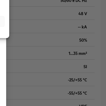
50/60 e DC Hz
48 V
-- kA
50%
1…35 mm²
SI
-25/+55 °C
-55/+55 °C