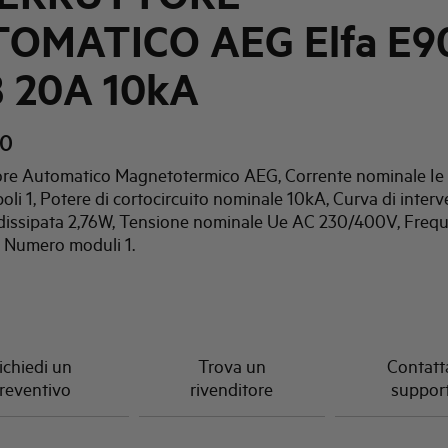
OMATICO AEG Elfa E9
B 20A 10kA
20
tore Automatico Magnetotermico AEG, Corrente nominale Ie
li 1, Potere di cortocircuito nominale 10kA, Curva di interv
dissipata 2,76W, Tensione nominale Ue AC 230/400V, Freq
 Numero moduli 1.
ichiedi un
Trova un
Contatta
reventivo
rivenditore
suppor