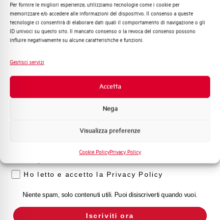
Per fornire le migliori esperienze, utilizziamo tecnologie come i cookie per
Quali argomenti ti interessano di più?
Capacità dei terminali
1…35 mm²
memorizzare e/o accedere alle informazioni del dispositivo. Il consenso a queste
tecnologie ci consentirà di elaborare dati quali il comportamento di navigazione o gli
Distribuzione di Energia
ID univoci su questo sito. Il mancato consenso o la revoca del consenso possono
Automazione Industriale
Adatto al sezionamento
SI
influire negativamente su alcune caratteristiche e funzioni.
secondo EN 60947-2
Fotovoltaico
Sistema Quadri
Gestisci servizi
Novità di prodotto
Temperatura di impiego
-25/+55 °C
Promozioni e offerte
Accetta
Formazione tecnica
Temperatura di stoccaggio
-55/+55 °C
Nega
Marketing
Omologazioni
VDE
Visualizza preferenze
Voglio ricevere aggiornamenti, novità di
prodotto e offerte da Elettra AEG
Temperatura di riferimento (°C)
30
Cookie Policy
Privacy Policy
Privacy
Classe di limitazione
3
Ho letto e accetto la Privacy Policy
Niente spam, solo contenuti utili. Puoi disiscriverti quando vuoi.
Montaggio
qualsiasi (tranne sottosopra)
Iscriviti ora