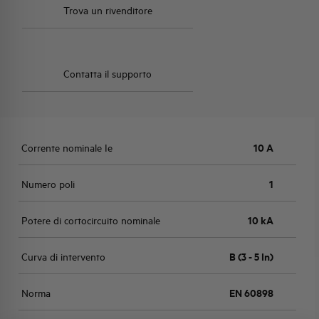
Trova un rivenditore
Contatta il supporto
Corrente nominale Ie
10 A
Numero poli
1
Potere di cortocircuito nominale
10 kA
Curva di intervento
B (3 - 5 In)
Norma
EN 60898