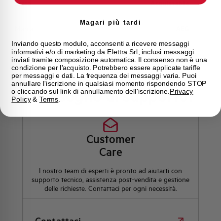
Stato
Acquistabile
Magari più tardi
Marca
AEG
Inviando questo modulo, acconsenti a ricevere messaggi
informativi e/o di marketing da Elettra Srl, inclusi messaggi
inviati tramite composizione automatica. Il consenso non è una
condizione per l'acquisto. Potrebbero essere applicate tariffe
per messaggi e dati. La frequenza dei messaggi varia. Puoi
annullare l'iscrizione in qualsiasi momento rispondendo STOP
Hai bisogno di supporto?
o cliccando sul link di annullamento dell'iscrizione.
Privacy
Policy
&
Terms
.
Customer
Care
l nostro team di esperti è pronto ad aiutarti con
supporto tecnico, assistenza post-vendita e gestione
delle richieste. Contattaci per ogni necessità.
Contattaci