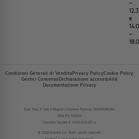
–
12.
e
14.
–
18.
Condizioni Generali di Vendita
Privacy Policy
Cookie Policy
Gestici Consenso
Dichiarazione accessibilità
Documentazione Privacy
Cod. Fisc., P. IVA e Registro Imprese Padova: 00629080284
REA PD 128200
Capitale Sociale € 1.000.000,00 i.v.
© 2026 Elettra S.r.l. Tutti i diritti riservati.
®
Elettra
è un marchio registrato.