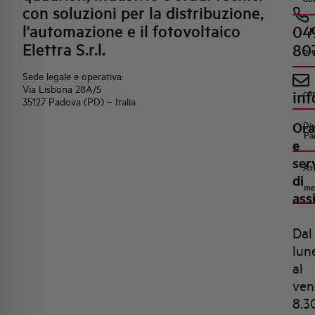
con soluzioni per la distribuzione,
l'automazione e il fotovoltaico
04
R
Elettra S.r.l.
80
pr
Sede legale e operativa:
Via Lisbona 28A/5
inf
co
35127 Padova (PD) – Italia
Ora
Di
Pa
e
ser
Att
di
me
ass
Dal
lun
al
ven
8.3