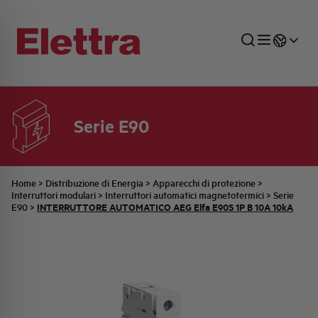
Serie E90
SETTORI
DISTRIBUZIONE DI ENERGIA
RETE COMMERCIALE
PREVENTIVAZIONE
AZIENDA
TUTTE LE NEWS
JOB CAREERS
INDUSTRIALE
AUTOMAZIONE INDUSTRIALE
UFFICIO TECNICO
COMMESSE QUADRI
FAMIGLIA BELLINI
ULTIME NOTIZIE ISTITUZIONALI
PARTNER
Home
>
Distribuzione di Energia
>
Apparecchi di protezione
>
Interruttori modulari
>
Interruttori automatici magnetotermici
>
Serie
INTERRUTTORE AUTOMATICO AEG Elfa E90S 1P B 10A 10kA
E90
>
RESIDENZIALE
SISTEMA QUADRI
QUALITÀ
STORIA ELETTRA
COMUNICATI INTERNI
FOTOVOLTAICO
STORIA AEG
PRODOTTI
ELEMENTO
IDENTITÀ AZIENDALE
EVENTI