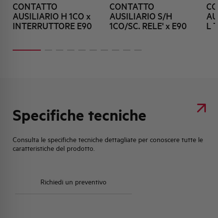
CONTATTO
CONTATTO
CO
AUSILIARIO H 1CO x
AUSILIARIO S/H
AU
INTERRUTTORE E90
1CO/SC. RELE' x E90
L 
Specifiche tecniche
Consulta le specifiche tecniche dettagliate per conoscere tutte le
caratteristiche del prodotto.
Richiedi un preventivo