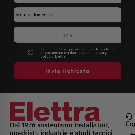
+39
Confermo di aver preso visione delle modalità
di trattamento dei dati secondo la
privacy
policy
di Elettra
invia richiesta
Con
Dal 1976 sosteniamo installatori,
Ca
quadristi, industrie e studi tecnici
do