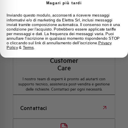
Magari più tardi
Inviando questo modulo, acconsenti a ricevere messaggi
informativi e/o di marketing da Elettra Srl, inclusi messaggi
inviati tramite composizione automatica. Il consenso non è una
condizione per l'acquisto. Potrebbero essere applicate tariffe
Hai bisogno di supporto?
per messaggi e dati. La frequenza dei messaggi varia. Puoi
annullare l'iscrizione in qualsiasi momento rispondendo STOP
o cliccando sul link di annullamento dell'iscrizione.
Privacy
Policy
&
Terms
.
Customer
Care
l nostro team di esperti è pronto ad aiutarti con
supporto tecnico, assistenza post-vendita e gestione
delle richieste. Contattaci per ogni necessità.
Contattaci