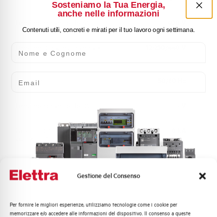
Sosteniamo la Tua Energia,
anche nelle informazioni
Tensione nominale Ue AC
400 V
Contenuti utili, concreti e mirati per il tuo lavoro ogni settimana.
Nome e Cognome
Tensione di impiego min-max
12-250/440 V
AC
Email
Frequenza
50/60 Hz
Tensione nominale Ue DC
- V
Capacità di rottura EN60947-2
6 kA
Icu a 400V
Capacità di rottura di servizio Ics
75%
(%Icu)
Gestione del Consenso
Capacità dei terminali
1…35 mm²
Per fornire le migliori esperienze, utilizziamo tecnologie come i cookie per
Quali argomenti ti interessano di più?
memorizzare e/o accedere alle informazioni del dispositivo. Il consenso a queste