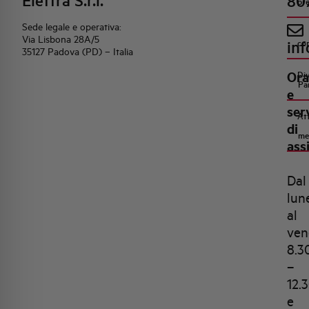
Elettra S.r.l.
80
pr
Sede legale e operativa:
Via Lisbona 28A/5
inf
co
35127 Padova (PD) – Italia
Ora
Di
Pa
e
ser
Att
di
me
ass
Dal
lun
al
ven
8.3
–
12.
e