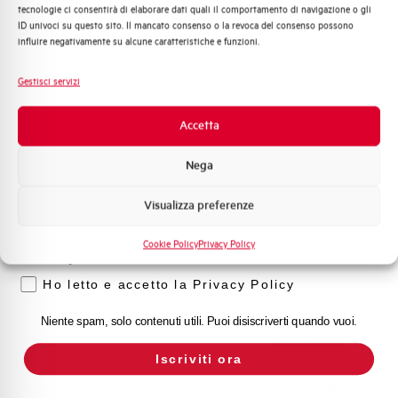
Adatto al sezionamento
NO
tecnologie ci consentirà di elaborare dati quali il comportamento di navigazione o gli
Distribuzione di Energia
secondo EN 60947-2
ID univoci su questo sito. Il mancato consenso o la revoca del consenso possono
Automazione Industriale
influire negativamente su alcune caratteristiche e funzioni.
Fotovoltaico
Temperatura di impiego
-25/+55 °C
Sistema Quadri
Gestisci servizi
Novità di prodotto
Temperatura di stoccaggio
-55/+55 °C
Promozioni e offerte
Accetta
Formazione tecnica
Omologazioni
VDE
Nega
Marketing
Visualizza preferenze
Temperatura di riferimento (°C)
30
Voglio ricevere aggiornamenti, novità di
prodotto e offerte da Elettra AEG
Cookie Policy
Privacy Policy
Classe di limitazione
3
Privacy
Ho letto e accetto la Privacy Policy
Montaggio
qualsiasi (tranne sottosopra)
Niente spam, solo contenuti utili. Puoi disiscriverti quando vuoi.
Stato
Acquistabile
Iscriviti ora
Marca
AEG