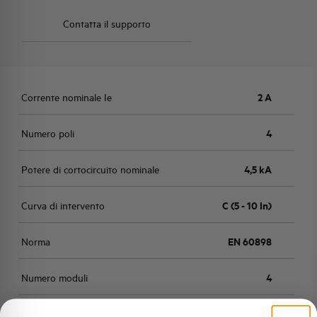
Contatta il supporto
Corrente nominale Ie
2 A
Numero poli
4
Potere di cortocircuito nominale
4,5 kA
Curva di intervento
C (5 - 10 In)
Norma
EN 60898
Numero moduli
4
Potenza dissipata
3,72 W