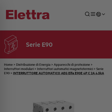
Serie E90
SETTORI
DISTRIBUZIONE DI ENERGIA
RETE COMMERCIALE
PREVENTIVAZIONE
AZIENDA
TUTTE LE NEWS
JOB CAREERS
INDUSTRIALE
AUTOMAZIONE INDUSTRIALE
UFFICIO TECNICO
COMMESSE QUADRI
FAMIGLIA BELLINI
ULTIME NOTIZIE ISTITUZIONALI
PARTNER
Home
>
Distribuzione di Energia
>
Apparecchi di protezione
>
Interruttori modulari
>
Interruttori automatici magnetotermici
>
Serie
INTERRUTTORE AUTOMATICO AEG Elfa E90E 4P C 2A 4,5kA
E90
>
RESIDENZIALE
SISTEMA QUADRI
QUALITÀ
STORIA ELETTRA
COMUNICATI INTERNI
FOTOVOLTAICO
STORIA AEG
PRODOTTI
ELEMENTO
IDENTITÀ AZIENDALE
EVENTI