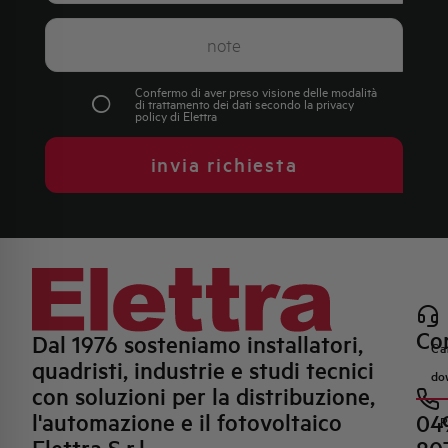
Confermo di aver preso visione delle modalità
di trattamento dei dati secondo la
privacy
policy
di Elettra
invia richiesta
Con
Dal 1976 sosteniamo installatori,
Ca
quadristi, industrie e studi tecnici
do
con soluzioni per la distribuzione,
l'automazione e il fotovoltaico
04
R