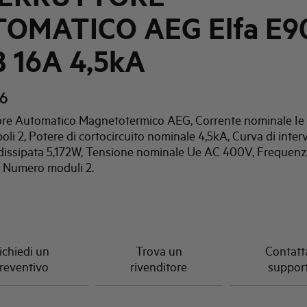
OMATICO AEG Elfa E9
B 16A 4,5kA
6
tore Automatico Magnetotermico AEG, Corrente nominale Ie 
li 2, Potere di cortocircuito nominale 4,5kA, Curva di inter
dissipata 5,172W, Tensione nominale Ue AC 400V, Frequenz
 Numero moduli 2.
ichiedi un
Trova un
Contatta
reventivo
rivenditore
suppor