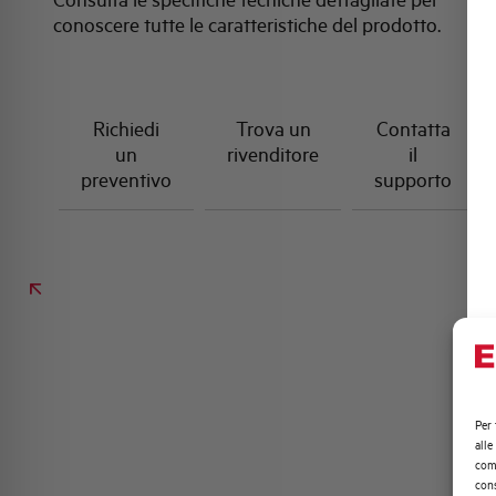
conoscere tutte le caratteristiche del prodotto.
Richiedi
Trova un
Contatta
un
rivenditore
il
preventivo
supporto
Per 
alle
comp
cons