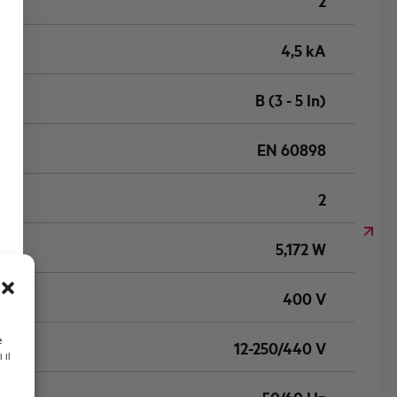
2
4,5 kA
B (3 - 5 In)
EN 60898
2
5,172 W
400 V
e
12-250/440 V
 il