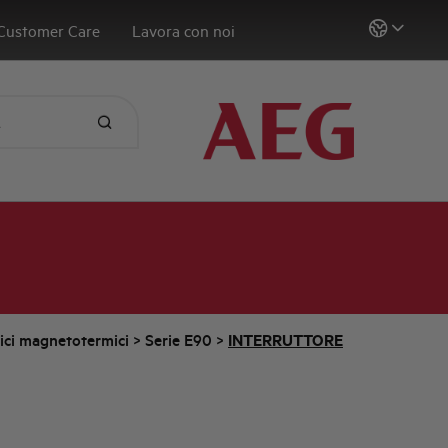
Customer Care
Lavora con noi
tici magnetotermici
>
Serie E90
>
INTERRUTTORE