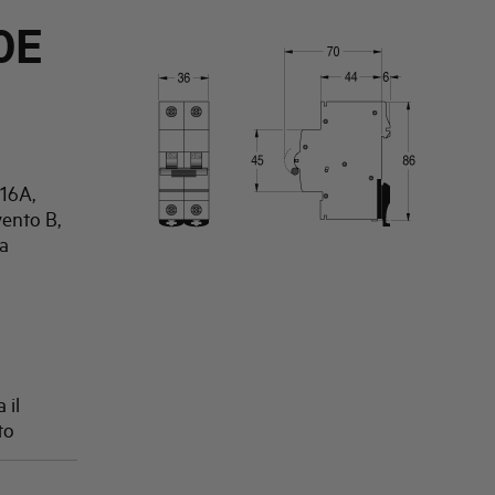
0E
16A,
vento B,
a
 il
to