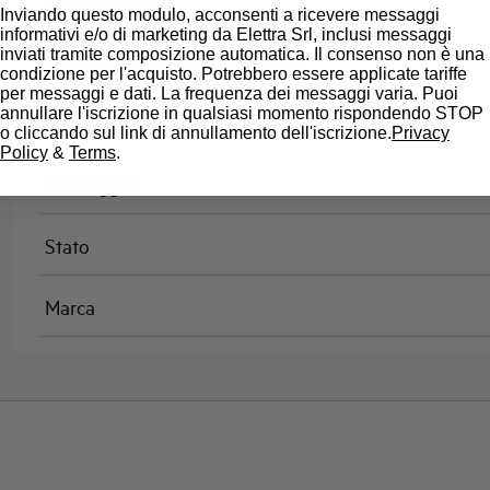
Omologazioni
Inviando questo modulo, acconsenti a ricevere messaggi
informativi e/o di marketing da Elettra Srl, inclusi messaggi
inviati tramite composizione automatica. Il consenso non è una
Temperatura di riferimento (°C)
condizione per l'acquisto. Potrebbero essere applicate tariffe
per messaggi e dati. La frequenza dei messaggi varia. Puoi
annullare l'iscrizione in qualsiasi momento rispondendo STOP
Classe di limitazione
o cliccando sul link di annullamento dell'iscrizione.
Privacy
Policy
&
Terms
.
Montaggio
Stato
Marca