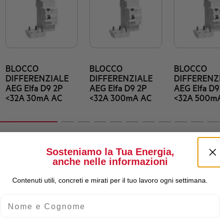
BLOCCO
BLOCCO
BLOCCO
DIFFERENZIALE
DIFFERENZIALE
DIFFERENZ
AEG Elfa D9 2P
AEG Elfa D9 2P
AEG Elfa D9
<32A 30mA AC
<32A 300mA AC
<32A 500m
Sosteniamo la Tua Energia,
anche nelle informazioni
Contenuti utili, concreti e mirati per il tuo lavoro ogni settimana.
Corrente nominale Ie
Nome e Cognome