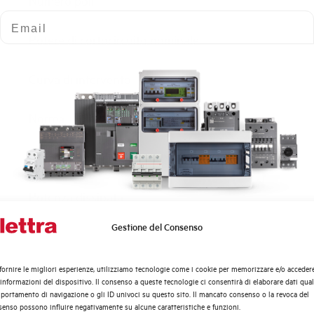
Numero poli
Email
Potere di cortocircuito nominale
Curva di intervento
Norma
Numero moduli
Potenza dissipata
Gestione del Consenso
Quali argomenti ti interessano di più?
Tensione nominale Ue AC
Distribuzione di Energia
fornire le migliori esperienze, utilizziamo tecnologie come i cookie per memorizzare e/o acceder
Tensione di impiego min-max AC
Automazione Industriale
 informazioni del dispositivo. Il consenso a queste tecnologie ci consentirà di elaborare dati quali
Fotovoltaico
ortamento di navigazione o gli ID univoci su questo sito. Il mancato consenso o la revoca del
enso possono influire negativamente su alcune caratteristiche e funzioni.
Sistema Quadri