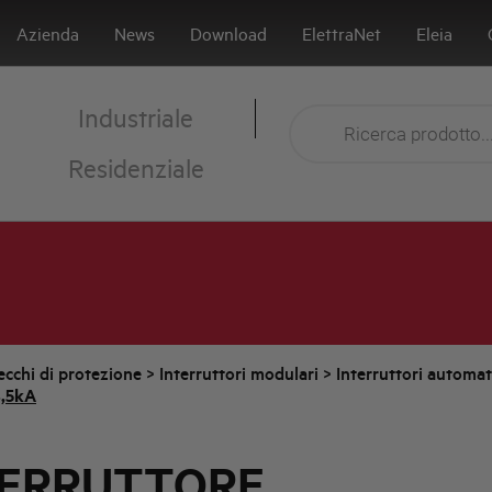
Azienda
News
Download
ElettraNet
Eleia
Industriale
Residenziale
cchi di protezione
>
Interruttori modulari
>
Interruttori automa
4,5kA
TERRUTTORE