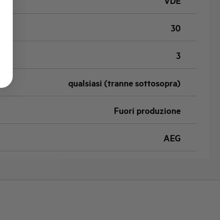
VDE
30
3
qualsiasi (tranne sottosopra)
Fuori produzione
AEG