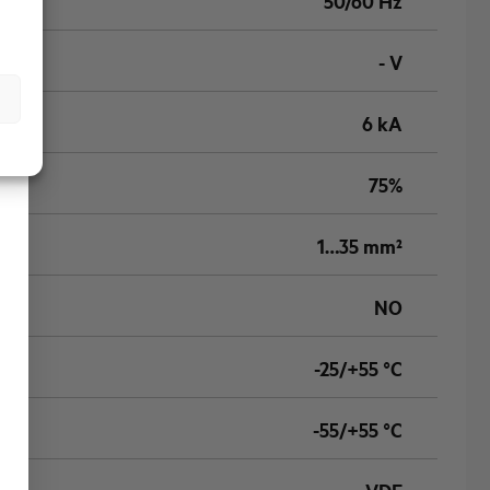
50/60 Hz
- V
6 kA
75%
1…35 mm²
NO
-25/+55 °C
-55/+55 °C