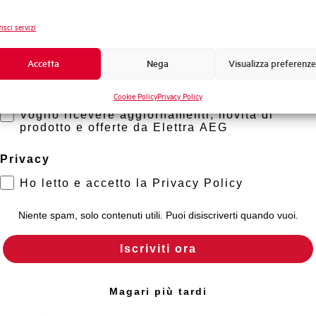
Frequenza
Novità di prodotto
isci servizi
Tensione nominale Ue DC
Promozioni e offerte
Formazione tecnica
Accetta
Nega
Visualizza preferenze
Capacità di rottura EN60947-2 Icu a 400V
Marketing
Cookie Policy
Privacy Policy
Voglio ricevere aggiornamenti, novità di
Capacità di rottura di servizio Ics (%Icu)
prodotto e offerte da Elettra AEG
Capacità dei terminali
Privacy
Ho letto e accetto la Privacy Policy
Adatto al sezionamento secondo EN 60947-2
Niente spam, solo contenuti utili. Puoi disiscriverti quando vuoi.
Temperatura di impiego
Iscriviti ora
Temperatura di stoccaggio
Magari più tardi