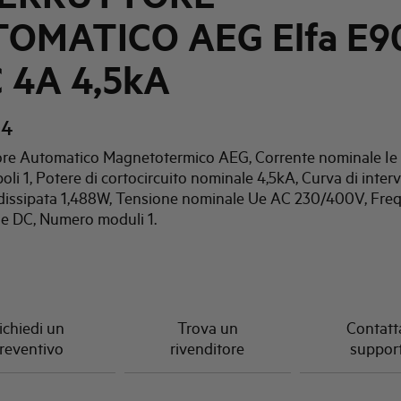
OMATICO AEG Elfa E9
C 4A 4,5kA
04
tore Automatico Magnetotermico AEG, Corrente nominale Ie
li 1, Potere di cortocircuito nominale 4,5kA, Curva di inter
dissipata 1,488W, Tensione nominale Ue AC 230/400V, Fre
e DC, Numero moduli 1.
ichiedi un
Trova un
Contatta
reventivo
rivenditore
suppor