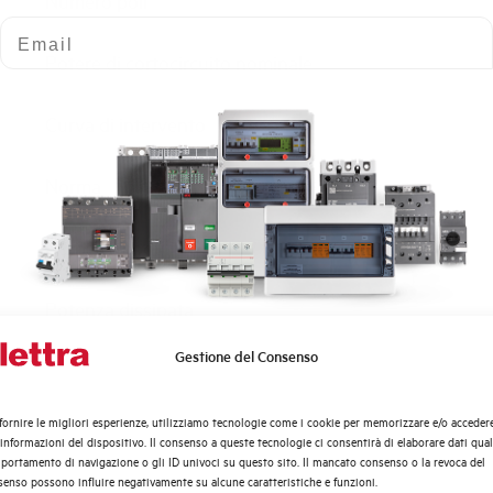
Numero poli
Email
Potere di cortocircuito nominale
Curva di intervento
Norma
Numero moduli
Potenza dissipata
Gestione del Consenso
Quali argomenti ti interessano di più?
Tensione nominale Ue AC
Distribuzione di Energia
fornire le migliori esperienze, utilizziamo tecnologie come i cookie per memorizzare e/o acceder
Tensione di impiego min-max AC
Automazione Industriale
 informazioni del dispositivo. Il consenso a queste tecnologie ci consentirà di elaborare dati quali
Fotovoltaico
ortamento di navigazione o gli ID univoci su questo sito. Il mancato consenso o la revoca del
enso possono influire negativamente su alcune caratteristiche e funzioni.
Sistema Quadri