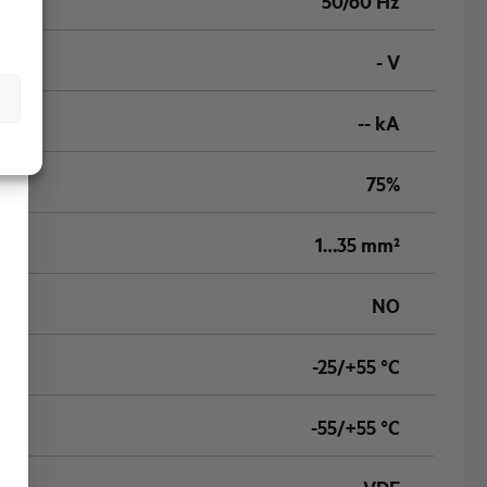
50/60 Hz
- V
-- kA
75%
1…35 mm²
NO
-25/+55 °C
-55/+55 °C