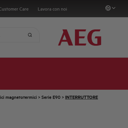
Customer Care
Lavora con noi
tici magnetotermici
>
Serie E90
>
INTERRUTTORE