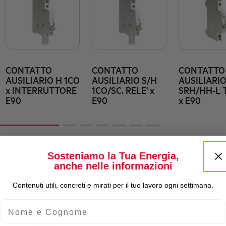
CONTATTO
CONTATTO
CONTATTO
AUSILIARIO H 1CO
AUSILIARIO S/H
AUSILIARI
x INTERRUTTORE
1CO/SC. RELE' x
SRH/HH-L T
E90
E90
x E90
Sosteniamo la Tua Energia,
anche nelle informazioni
Contenuti utili, concreti e mirati per il tuo lavoro ogni settimana.
Corrente nominale Ie
Nome e Cognome