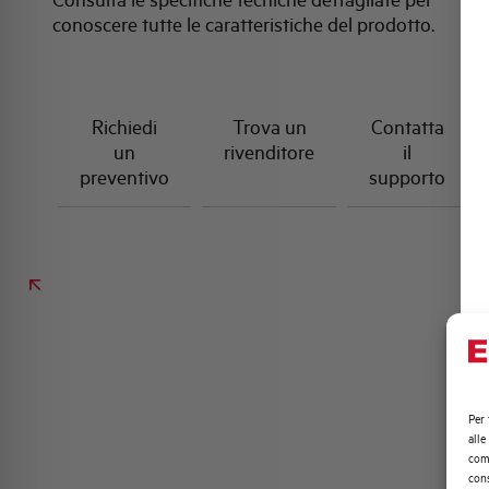
conoscere tutte le caratteristiche del prodotto.
Richiedi
Trova un
Contatta
un
rivenditore
il
preventivo
supporto
Per 
alle
comp
cons