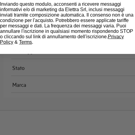
Omologazioni
Inviando questo modulo, acconsenti a ricevere messaggi
informativi e/o di marketing da Elettra Srl, inclusi messaggi
inviati tramite composizione automatica. Il consenso non è una
Temperatura di riferimento (°C)
condizione per l'acquisto. Potrebbero essere applicate tariffe
per messaggi e dati. La frequenza dei messaggi varia. Puoi
annullare l'iscrizione in qualsiasi momento rispondendo STOP
Classe di limitazione
o cliccando sul link di annullamento dell'iscrizione.
Privacy
Policy
&
Terms
.
Montaggio
Stato
Marca