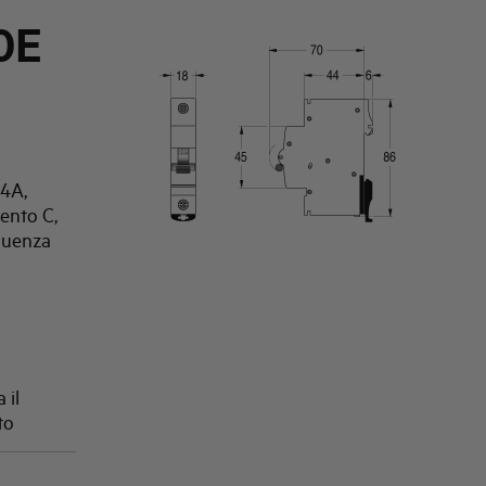
0E
 4A,
vento C,
quenza
 il
to