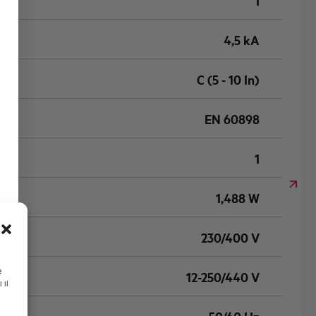
1
4,5 kA
C (5 - 10 In)
EN 60898
1
1,488 W
230/400 V
e
12-250/440 V
 il