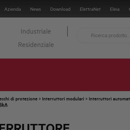
Azienda
News
Download
ElettraNet
Eleia
Industriale
Residenziale
cchi di protezione
>
Interruttori modulari
>
Interruttori automa
,5kA
TERRUTTORE