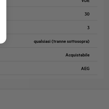
VDE
30
3
qualsiasi (tranne sottosopra)
Acquistabile
AEG