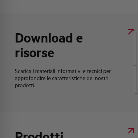
Download e
Clicca qui per scaricare: Scheda tecnica
risorse
prodotto
Scarica i materiali informativi e tecnici per
approfondire le caratteristiche dei nostri
Scheda tecnica prodotto
prodotti.
Prodotti