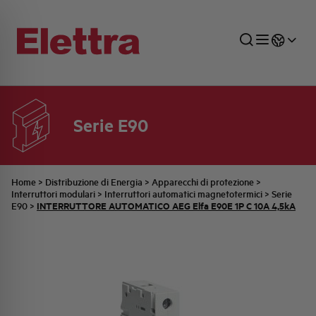
Serie E90
SETTORI
DISTRIBUZIONE DI ENERGIA
RETE COMMERCIALE
PREVENTIVAZIONE
AZIENDA
TUTTE LE NEWS
JOB CAREERS
INDUSTRIALE
AUTOMAZIONE INDUSTRIALE
UFFICIO TECNICO
COMMESSE QUADRI
FAMIGLIA BELLINI
ULTIME NOTIZIE ISTITUZIONALI
PARTNER
Home
>
Distribuzione di Energia
>
Apparecchi di protezione
>
Interruttori modulari
>
Interruttori automatici magnetotermici
>
Serie
INTERRUTTORE AUTOMATICO AEG Elfa E90E 1P C 10A 4,5kA
E90
>
RESIDENZIALE
SISTEMA QUADRI
QUALITÀ
STORIA ELETTRA
COMUNICATI INTERNI
FOTOVOLTAICO
STORIA AEG
PRODOTTI
ELEMENTO
IDENTITÀ AZIENDALE
EVENTI