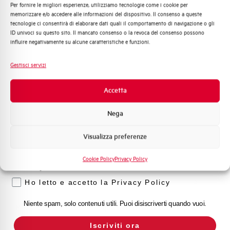
Per fornire le migliori esperienze, utilizziamo tecnologie come i cookie per
Quali argomenti ti interessano di più?
Capacità dei terminali
1…35 mm²
memorizzare e/o accedere alle informazioni del dispositivo. Il consenso a queste
tecnologie ci consentirà di elaborare dati quali il comportamento di navigazione o gli
Distribuzione di Energia
ID univoci su questo sito. Il mancato consenso o la revoca del consenso possono
Automazione Industriale
Adatto al sezionamento
NO
influire negativamente su alcune caratteristiche e funzioni.
secondo EN 60947-2
Fotovoltaico
Sistema Quadri
Gestisci servizi
Novità di prodotto
Temperatura di impiego
-25/+55 °C
Promozioni e offerte
Accetta
Formazione tecnica
Temperatura di stoccaggio
-55/+55 °C
Nega
Marketing
Omologazioni
VDE, IMQ
Visualizza preferenze
Voglio ricevere aggiornamenti, novità di
prodotto e offerte da Elettra AEG
Temperatura di riferimento (°C)
30
Cookie Policy
Privacy Policy
Privacy
Classe di limitazione
3
Ho letto e accetto la Privacy Policy
Niente spam, solo contenuti utili. Puoi disiscriverti quando vuoi.
Montaggio
qualsiasi (tranne sottosopra)
Iscriviti ora