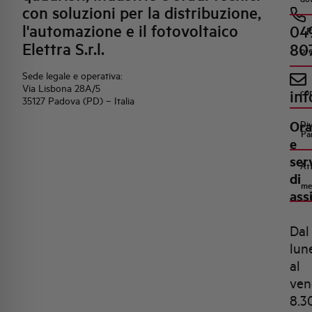
con soluzioni per la distribuzione,
l'automazione e il fotovoltaico
04
R
Elettra S.r.l.
80
pr
Sede legale e operativa:
Via Lisbona 28A/5
inf
co
35127 Padova (PD) – Italia
Ora
Di
Pa
e
ser
Att
di
me
ass
Dal
lun
al
ven
8.3