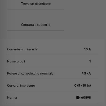
Trova un rivenditore
Contatta il supporto
Corrente nominale Ie
10 A
Numero poli
1
Potere di cortocircuito nominale
4,5 kA
Curva di intervento
C (5 - 10 In)
Norma
EN 60898