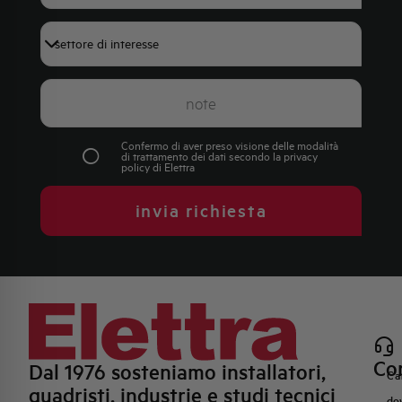
+39
Confermo di aver preso visione delle modalità
di trattamento dei dati secondo la
privacy
policy
di Elettra
invia richiesta
Con
Dal 1976 sosteniamo installatori,
Ca
quadristi, industrie e studi tecnici
do