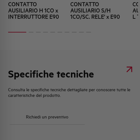
CONTATTO
CONTATTO
CO
AUSILIARIO H 1CO x
AUSILIARIO S/H
AU
INTERRUTTORE E90
1CO/SC. RELE' x E90
L 
Specifiche tecniche
Consulta le specifiche tecniche dettagliate per conoscere tutte le
caratteristiche del prodotto.
Richiedi un preventivo