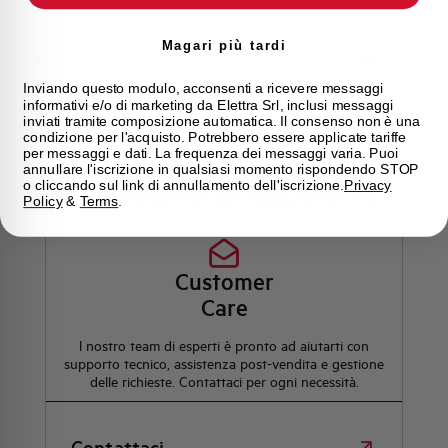
Stato
Acquistabile
Magari più tardi
Marca
AEG
Inviando questo modulo, acconsenti a ricevere messaggi
informativi e/o di marketing da Elettra Srl, inclusi messaggi
inviati tramite composizione automatica. Il consenso non è una
condizione per l'acquisto. Potrebbero essere applicate tariffe
per messaggi e dati. La frequenza dei messaggi varia. Puoi
annullare l'iscrizione in qualsiasi momento rispondendo STOP
Hai bisogno di supporto?
o cliccando sul link di annullamento dell'iscrizione.
Privacy
Policy
&
Terms
.
Customer
Care
l nostro team di esperti è pronto ad aiutarti con
supporto tecnico, assistenza post-vendita e gestione
delle richieste. Contattaci per ogni necessità.
Contattaci