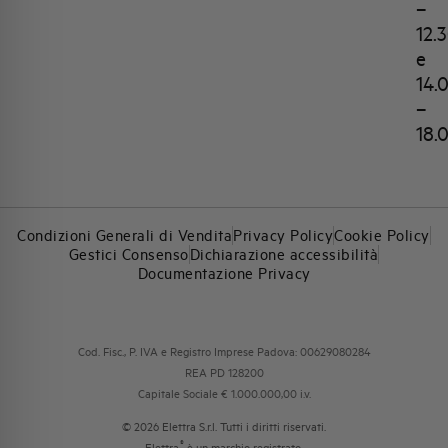
–
12.
e
14.
–
18.
Condizioni Generali di Vendita
Privacy Policy
Cookie Policy
Gestici Consenso
Dichiarazione accessibilità
Documentazione Privacy
Cod. Fisc., P. IVA e Registro Imprese Padova: 00629080284
REA PD 128200
Capitale Sociale € 1.000.000,00 i.v.
© 2026 Elettra S.r.l. Tutti i diritti riservati.
®
Elettra
è un marchio registrato.