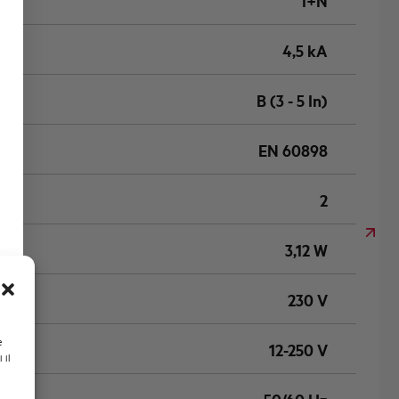
1+N
4,5 kA
B (3 - 5 In)
EN 60898
2
3,12 W
230 V
e
12-250 V
 il