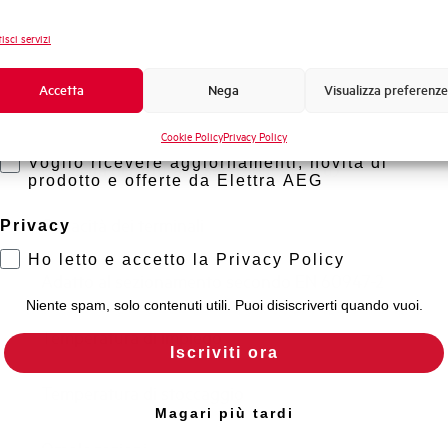
Frequenza
Novità di prodotto
isci servizi
Tensione nominale Ue DC
Promozioni e offerte
Formazione tecnica
Accetta
Nega
Visualizza preferenze
Capacità di rottura EN60947-2 Icu a 400V
Marketing
Cookie Policy
Privacy Policy
Voglio ricevere aggiornamenti, novità di
Capacità di rottura di servizio Ics (%Icu)
prodotto e offerte da Elettra AEG
Capacità dei terminali
Privacy
Ho letto e accetto la Privacy Policy
Adatto al sezionamento secondo EN 60947-2
Niente spam, solo contenuti utili. Puoi disiscriverti quando vuoi.
Temperatura di impiego
Iscriviti ora
Temperatura di stoccaggio
Magari più tardi