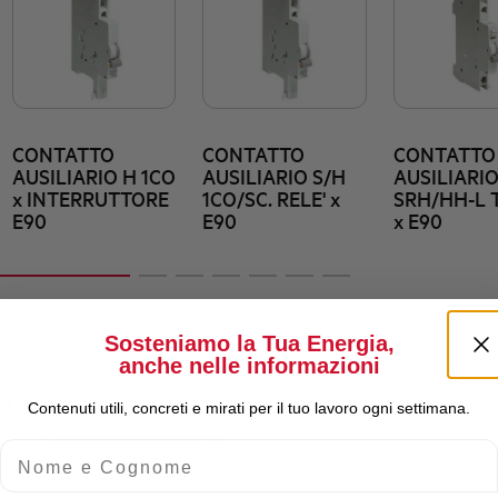
CONTATTO
CONTATTO
CONTATTO
AUSILIARIO H 1CO
AUSILIARIO S/H
AUSILIARI
x INTERRUTTORE
1CO/SC. RELE' x
SRH/HH-L T
E90
E90
x E90
Sosteniamo la Tua Energia,
anche nelle informazioni
Contenuti utili, concreti e mirati per il tuo lavoro ogni settimana.
Corrente nominale Ie
Nome e Cognome