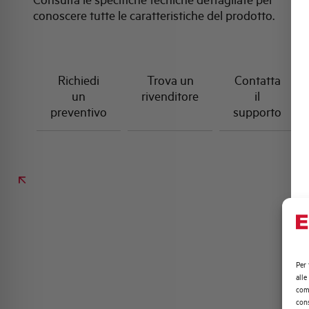
conoscere tutte le caratteristiche del prodotto.
Richiedi
Trova un
Contatta
un
rivenditore
il
preventivo
supporto
Per 
alle
comp
cons