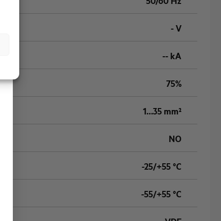
50/60 Hz
- V
-- kA
75%
1…35 mm²
NO
-25/+55 °C
-55/+55 °C