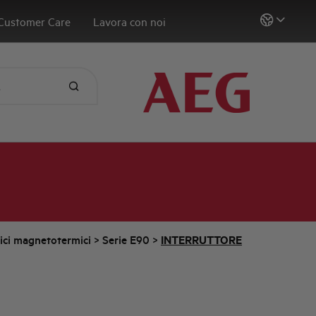
Customer Care
Lavora con noi
tici magnetotermici
>
Serie E90
>
INTERRUTTORE