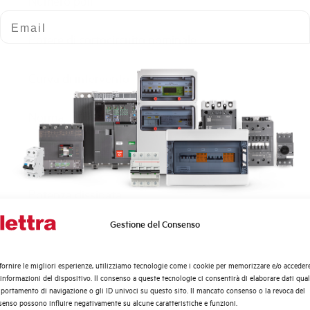
Numero poli
Email
Potere di cortocircuito nominale
Curva di intervento
Norma
Numero moduli
Potenza dissipata
Gestione del Consenso
Quali argomenti ti interessano di più?
Tensione nominale Ue AC
Distribuzione di Energia
fornire le migliori esperienze, utilizziamo tecnologie come i cookie per memorizzare e/o acceder
Tensione di impiego min-max AC
Automazione Industriale
 informazioni del dispositivo. Il consenso a queste tecnologie ci consentirà di elaborare dati quali
Fotovoltaico
ortamento di navigazione o gli ID univoci su questo sito. Il mancato consenso o la revoca del
enso possono influire negativamente su alcune caratteristiche e funzioni.
Sistema Quadri