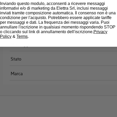
Omologazioni
Inviando questo modulo, acconsenti a ricevere messaggi
informativi e/o di marketing da Elettra Srl, inclusi messaggi
inviati tramite composizione automatica. Il consenso non è una
Temperatura di riferimento (°C)
condizione per l'acquisto. Potrebbero essere applicate tariffe
per messaggi e dati. La frequenza dei messaggi varia. Puoi
annullare l'iscrizione in qualsiasi momento rispondendo STOP
Classe di limitazione
o cliccando sul link di annullamento dell'iscrizione.
Privacy
Policy
&
Terms
.
Montaggio
Stato
Marca