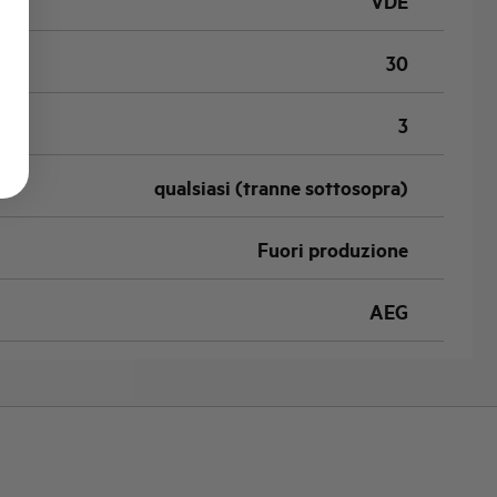
VDE
30
3
qualsiasi (tranne sottosopra)
Fuori produzione
AEG