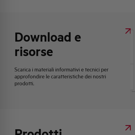
Download e
Clicca qui per scaricare: Scheda tecnica
risorse
prodotto
Scarica i materiali informativi e tecnici per
approfondire le caratteristiche dei nostri
Scheda tecnica prodotto
prodotti.
Prodotti