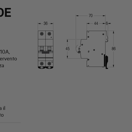
0E
 10A,
tervento
za
 il
to