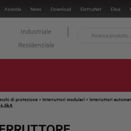
Azienda
News
Download
ElettraNet
Eleia
Industriale
Residenziale
cchi di protezione
>
Interruttori modulari
>
Interruttori automa
 4,5kA
TERRUTTORE