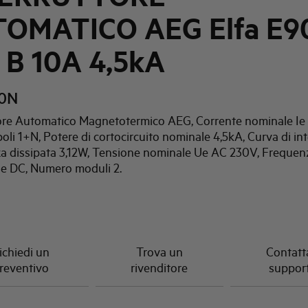
OMATICO AEG Elfa E9
 B 10A 4,5kA
10N
tore Automatico Magnetotermico AEG, Corrente nominale Ie
li 1+N, Potere di cortocircuito nominale 4,5kA, Curva di in
za dissipata 3,12W, Tensione nominale Ue AC 230V, Frequen
e DC, Numero moduli 2.
ichiedi un
Trova un
Contatta
reventivo
rivenditore
suppor