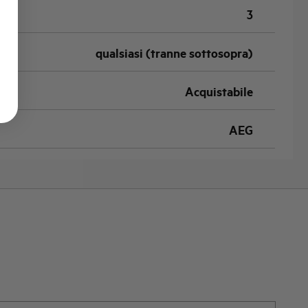
3
qualsiasi (tranne sottosopra)
Acquistabile
AEG