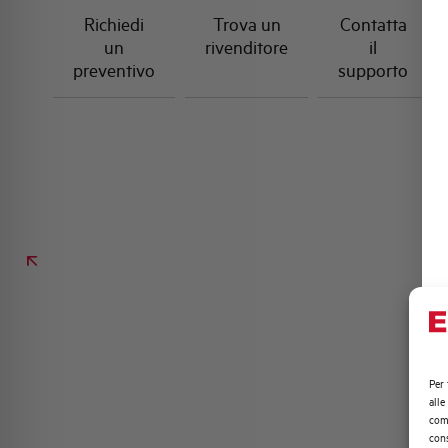
Richiedi
Trova un
Contatta
un
rivenditore
il
preventivo
supporto
Per 
alle
comp
cons