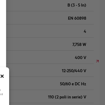
B (3 - 5 In)
EN 60898
4
7,758 W
400 V
12-250/440 V
50/60 e DC Hz
e
 il
110 (2 poli in serie) V