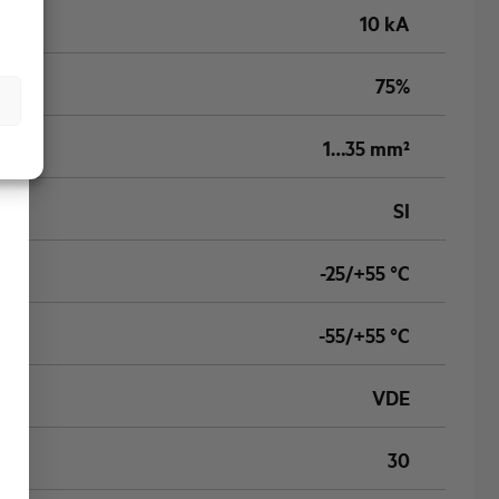
10 kA
75%
1…35 mm²
SI
-25/+55 °C
-55/+55 °C
VDE
30