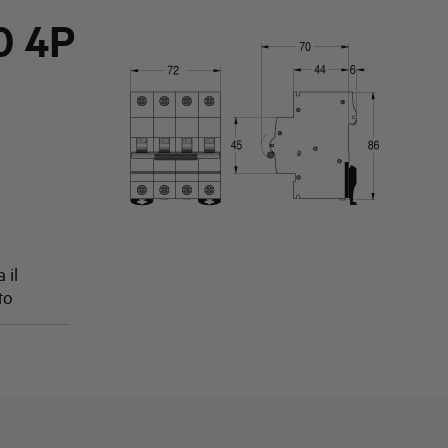
0 4P
 il
to