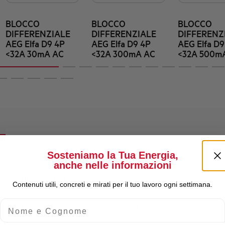
BLOCCO
BLOCCO
BLOCCO
DIFFERENZIALE
DIFFERENZIALE
DIFFERENZ
AEG Elfa D9 4P
AEG Elfa D9 4P
AEG Elfa D9
<32A 30mA AC
<32A 300mA AC
<32A 500m
Corrente nominale Ie
Sosteniamo la Tua Energia,
anche nelle informazioni
Numero poli
Contenuti utili, concreti e mirati per il tuo lavoro ogni settimana.
Nome e Cognome
Potere di cortocircuito nominale