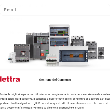
Curva di intervento
Email
Norma
Numero moduli
Potenza dissipata
Tensione nominale Ue AC
Tensione di impiego min-max AC
Gestione del Consenso
Quali argomenti ti interessano di più?
Frequenza
Distribuzione di Energia
fornire le migliori esperienze, utilizziamo tecnologie come i cookie per memorizzare e/o acceder
Automazione Industriale
 informazioni del dispositivo. Il consenso a queste tecnologie ci consentirà di elaborare dati quali
Tensione nominale Ue DC
Fotovoltaico
ortamento di navigazione o gli ID univoci su questo sito. Il mancato consenso o la revoca del
enso possono influire negativamente su alcune caratteristiche e funzioni.
Sistema Quadri