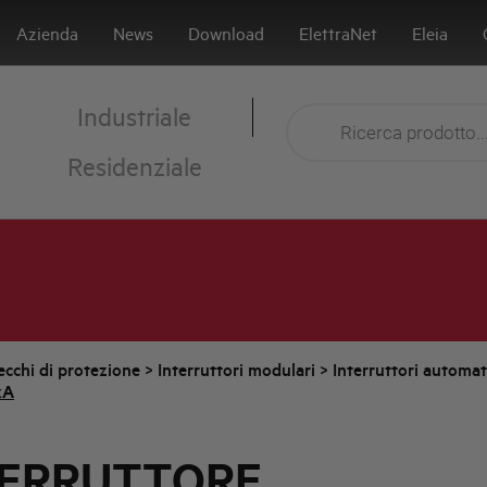
Azienda
News
Download
ElettraNet
Eleia
Industriale
Residenziale
cchi di protezione
>
Interruttori modulari
>
Interruttori automa
kA
TERRUTTORE