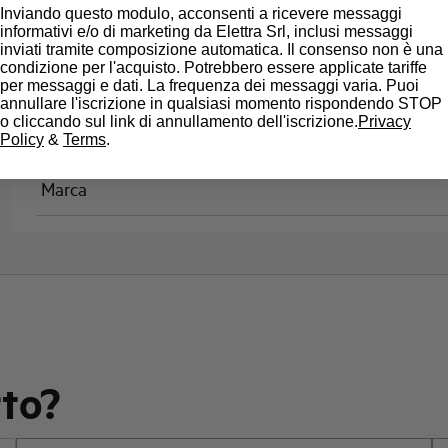
Inviando questo modulo, acconsenti a ricevere messaggi
Classe di limitazione
informativi e/o di marketing da Elettra Srl, inclusi messaggi
inviati tramite composizione automatica. Il consenso non è una
condizione per l'acquisto. Potrebbero essere applicate tariffe
Montaggio
per messaggi e dati. La frequenza dei messaggi varia. Puoi
annullare l'iscrizione in qualsiasi momento rispondendo STOP
o cliccando sul link di annullamento dell'iscrizione.
Privacy
Stato
Policy
&
Terms
.
Marca
rto?