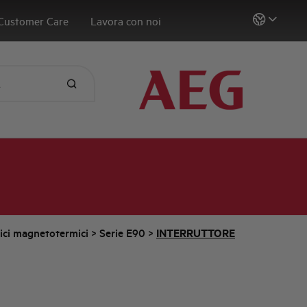
Customer Care
Lavora con noi
tici magnetotermici
>
Serie E90
>
INTERRUTTORE