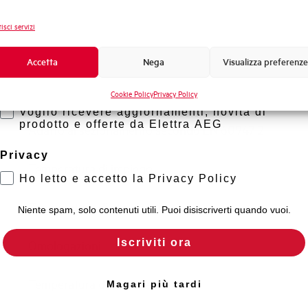
Capacità di rottura EN60947-2 Icu a 400V
Novità di prodotto
isci servizi
Promozioni e offerte
Capacità di rottura di servizio Ics (%Icu)
Formazione tecnica
Accetta
Nega
Visualizza preferenze
Marketing
Capacità dei terminali
Cookie Policy
Privacy Policy
Voglio ricevere aggiornamenti, novità di
prodotto e offerte da Elettra AEG
Adatto al sezionamento secondo EN 60947-2
Privacy
Temperatura di impiego
Ho letto e accetto la Privacy Policy
Temperatura di stoccaggio
Niente spam, solo contenuti utili. Puoi disiscriverti quando vuoi.
Iscriviti ora
Omologazioni
Temperatura di riferimento (°C)
Magari più tardi