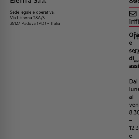
Elettra S.r.l.
80
pr
Sede legale e operativa:
Via Lisbona 28A/5
inf
co
35127 Padova (PD) – Italia
Ora
Di
Pa
e
ser
Att
di
me
ass
Dal
lun
al
ven
8.3
–
12.
e