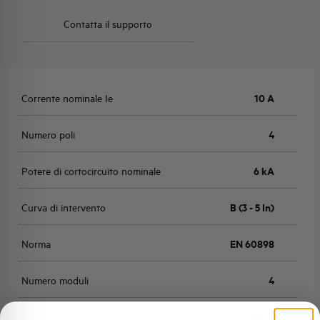
Contatta il supporto
Corrente nominale Ie
10 A
Numero poli
4
Potere di cortocircuito nominale
6 kA
Curva di intervento
B (3 - 5 In)
Norma
EN 60898
Numero moduli
4
Potenza dissipata
4,68 W