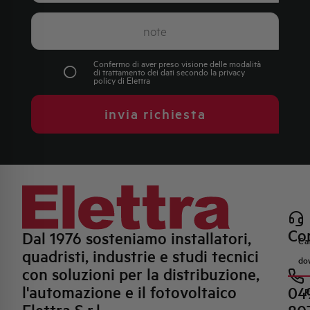
Confermo di aver preso visione delle modalità
di trattamento dei dati secondo la
privacy
policy
di Elettra
invia richiesta
Con
Dal 1976 sosteniamo installatori,
Ca
quadristi, industrie e studi tecnici
do
con soluzioni per la distribuzione,
l'automazione e il fotovoltaico
04
R