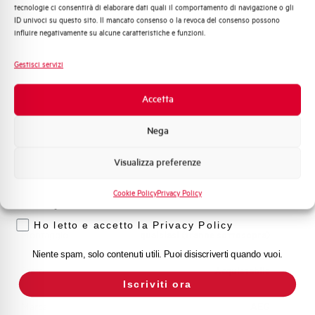
Adatto al sezionamento
SI
tecnologie ci consentirà di elaborare dati quali il comportamento di navigazione o gli
Distribuzione di Energia
secondo EN 60947-2
ID univoci su questo sito. Il mancato consenso o la revoca del consenso possono
Automazione Industriale
influire negativamente su alcune caratteristiche e funzioni.
Fotovoltaico
Temperatura di impiego
-25/+55 °C
Sistema Quadri
Gestisci servizi
Novità di prodotto
Temperatura di stoccaggio
-55/+55 °C
Promozioni e offerte
Accetta
Formazione tecnica
Omologazioni
VDE
Nega
Marketing
Visualizza preferenze
Temperatura di riferimento (°C)
30
Voglio ricevere aggiornamenti, novità di
prodotto e offerte da Elettra AEG
Cookie Policy
Privacy Policy
Classe di limitazione
3
Privacy
Ho letto e accetto la Privacy Policy
Montaggio
qualsiasi (tranne sottosopra)
Niente spam, solo contenuti utili. Puoi disiscriverti quando vuoi.
Stato
Acquistabile
Iscriviti ora
Marca
AEG