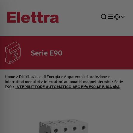
Serie E90
SETTORI
DISTRIBUZIONE DI ENERGIA
RETE COMMERCIALE
PREVENTIVAZIONE
AZIENDA
TUTTE LE NEWS
JOB CAREERS
INDUSTRIALE
AUTOMAZIONE INDUSTRIALE
UFFICIO TECNICO
COMMESSE QUADRI
FAMIGLIA BELLINI
ULTIME NOTIZIE ISTITUZIONALI
PARTNER
Home
>
Distribuzione di Energia
>
Apparecchi di protezione
>
Interruttori modulari
>
Interruttori automatici magnetotermici
>
Serie
INTERRUTTORE AUTOMATICO AEG Elfa E90 4P B 10A 6kA
E90
>
RESIDENZIALE
SISTEMA QUADRI
QUALITÀ
STORIA ELETTRA
COMUNICATI INTERNI
FOTOVOLTAICO
STORIA AEG
PRODOTTI
ELEMENTO
IDENTITÀ AZIENDALE
EVENTI