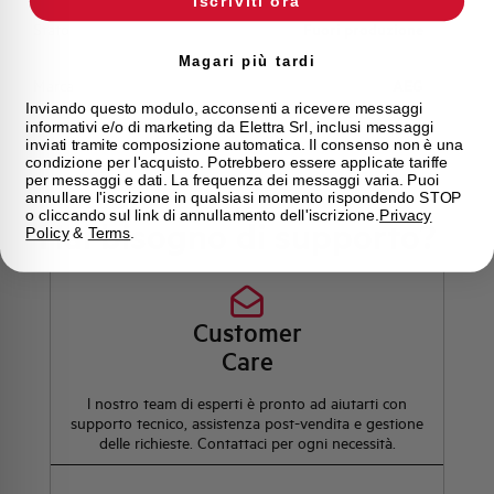
Iscriviti ora
Stato
Fuori produzione
Magari più tardi
Marca
AEG
Inviando questo modulo, acconsenti a ricevere messaggi
informativi e/o di marketing da Elettra Srl, inclusi messaggi
inviati tramite composizione automatica. Il consenso non è una
condizione per l'acquisto. Potrebbero essere applicate tariffe
per messaggi e dati. La frequenza dei messaggi varia. Puoi
annullare l'iscrizione in qualsiasi momento rispondendo STOP
o cliccando sul link di annullamento dell'iscrizione.
Privacy
Hai bisogno di supporto?
Policy
&
Terms
.
Customer
Care
l nostro team di esperti è pronto ad aiutarti con
supporto tecnico, assistenza post-vendita e gestione
delle richieste. Contattaci per ogni necessità.