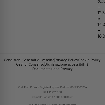
8.3
–
12.
e
14.
–
18.
Condizioni Generali di Vendita
Privacy Policy
Cookie Policy
Gestici Consenso
Dichiarazione accessibilità
Documentazione Privacy
Cod. Fisc., P. IVA e Registro Imprese Padova: 00629080284
REA PD 128200
Capitale Sociale € 1.000.000,00 i.v.
© 2026 Elettra S.r.l. Tutti i diritti riservati.