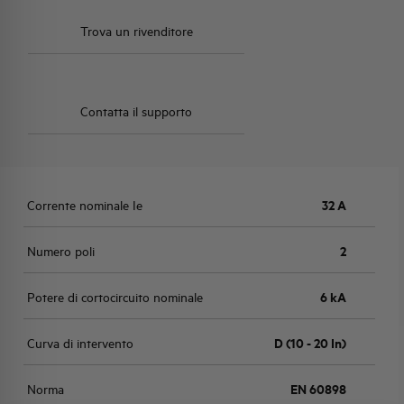
Trova un rivenditore
Contatta il supporto
Corrente nominale Ie
32 A
Numero poli
2
Potere di cortocircuito nominale
6 kA
Curva di intervento
D (10 - 20 In)
Norma
EN 60898