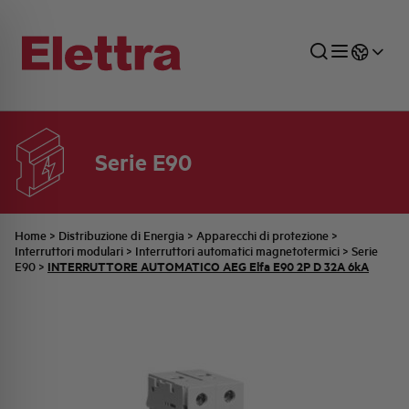
Serie E90
SETTORI
DISTRIBUZIONE DI ENERGIA
RETE COMMERCIALE
PREVENTIVAZIONE
AZIENDA
TUTTE LE NEWS
JOB CAREERS
INDUSTRIALE
AUTOMAZIONE INDUSTRIALE
UFFICIO TECNICO
COMMESSE QUADRI
FAMIGLIA BELLINI
ULTIME NOTIZIE ISTITUZIONALI
PARTNER
Home
>
Distribuzione di Energia
>
Apparecchi di protezione
>
Interruttori modulari
>
Interruttori automatici magnetotermici
>
Serie
INTERRUTTORE AUTOMATICO AEG Elfa E90 2P D 32A 6kA
E90
>
RESIDENZIALE
SISTEMA QUADRI
QUALITÀ
STORIA ELETTRA
COMUNICATI INTERNI
FOTOVOLTAICO
STORIA AEG
PRODOTTI
ELEMENTO
IDENTITÀ AZIENDALE
EVENTI