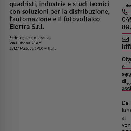
quadristi, industrie e studi tecnici
do
con soluzioni per la distribuzione,
l'automazione e il fotovoltaico
04
R
Elettra S.r.l.
80
pr
Sede legale e operativa:
Via Lisbona 28A/5
inf
co
35127 Padova (PD) – Italia
Ora
Di
Pa
e
ser
Att
di
me
ass
Dal
lun
al
ven