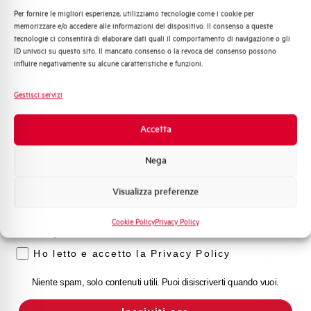
Per fornire le migliori esperienze, utilizziamo tecnologie come i cookie per
Quali argomenti ti interessano di più?
memorizzare e/o accedere alle informazioni del dispositivo. Il consenso a queste
Capacità dei terminali
1…35 mm²
tecnologie ci consentirà di elaborare dati quali il comportamento di navigazione o gli
Distribuzione di Energia
ID univoci su questo sito. Il mancato consenso o la revoca del consenso possono
Automazione Industriale
influire negativamente su alcune caratteristiche e funzioni.
Adatto al sezionamento
SI
Fotovoltaico
secondo EN 60947-2
Sistema Quadri
Gestisci servizi
Novità di prodotto
Temperatura di impiego
-25/+55 °C
Promozioni e offerte
Accetta
Formazione tecnica
Temperatura di stoccaggio
-55/+55 °C
Nega
Marketing
Omologazioni
VDE
Visualizza preferenze
Voglio ricevere aggiornamenti, novità di
prodotto e offerte da Elettra AEG
Cookie Policy
Privacy Policy
Temperatura di riferimento (°C)
30
Privacy
Ho letto e accetto la Privacy Policy
Classe di limitazione
3
Niente spam, solo contenuti utili. Puoi disiscriverti quando vuoi.
Montaggio
qualsiasi (tranne sottosopra)