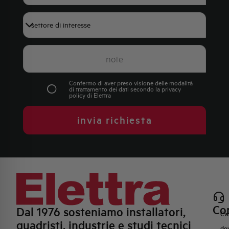
+39
Confermo di aver preso visione delle modalità
di trattamento dei dati secondo la
privacy
policy
di Elettra
invia richiesta
Con
Dal 1976 sosteniamo installatori,
Ca
quadristi, industrie e studi tecnici
do