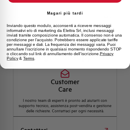
Stato
Fuori produzione
Magari più tardi
Marca
AEG
Inviando questo modulo, acconsenti a ricevere messaggi
informativi e/o di marketing da Elettra Srl, inclusi messaggi
inviati tramite composizione automatica. Il consenso non è una
condizione per l'acquisto. Potrebbero essere applicate tariffe
per messaggi e dati. La frequenza dei messaggi varia. Puoi
annullare l'iscrizione in qualsiasi momento rispondendo STOP
Hai bisogno di supporto?
o cliccando sul link di annullamento dell'iscrizione.
Privacy
Policy
&
Terms
.
Customer
Care
l nostro team di esperti è pronto ad aiutarti con
supporto tecnico, assistenza post-vendita e gestione
delle richieste. Contattaci per ogni necessità.
Contattaci