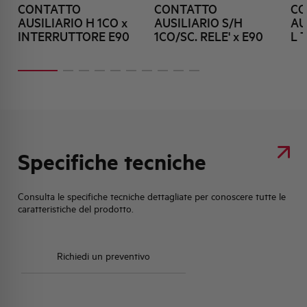
CONTATTO
CONTATTO
CO
AUSILIARIO H 1CO x
AUSILIARIO S/H
AU
INTERRUTTORE E90
1CO/SC. RELE' x E90
L 
Specifiche tecniche
Consulta le specifiche tecniche dettagliate per conoscere tutte le
caratteristiche del prodotto.
Richiedi un preventivo