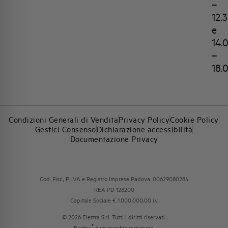
–
12.
e
14.
–
18.
Condizioni Generali di Vendita
Privacy Policy
Cookie Policy
Gestici Consenso
Dichiarazione accessibilità
Documentazione Privacy
Cod. Fisc., P. IVA e Registro Imprese Padova: 00629080284
REA PD 128200
Capitale Sociale € 1.000.000,00 i.v.
© 2026 Elettra S.r.l. Tutti i diritti riservati.
®
Elettra
è un marchio registrato.