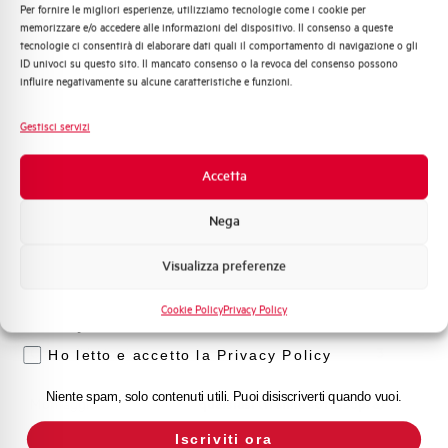
Per fornire le migliori esperienze, utilizziamo tecnologie come i cookie per
Quali argomenti ti interessano di più?
Capacità dei terminali
1…35 mm²
memorizzare e/o accedere alle informazioni del dispositivo. Il consenso a queste
tecnologie ci consentirà di elaborare dati quali il comportamento di navigazione o gli
Distribuzione di Energia
ID univoci su questo sito. Il mancato consenso o la revoca del consenso possono
Automazione Industriale
Adatto al sezionamento
SI
influire negativamente su alcune caratteristiche e funzioni.
secondo EN 60947-2
Fotovoltaico
Sistema Quadri
Gestisci servizi
Novità di prodotto
Temperatura di impiego
-25/+55 °C
Promozioni e offerte
Accetta
Formazione tecnica
Temperatura di stoccaggio
-55/+55 °C
Nega
Marketing
Omologazioni
VDE
Visualizza preferenze
Voglio ricevere aggiornamenti, novità di
prodotto e offerte da Elettra AEG
Temperatura di riferimento (°C)
30
Cookie Policy
Privacy Policy
Privacy
Classe di limitazione
3
Ho letto e accetto la Privacy Policy
Niente spam, solo contenuti utili. Puoi disiscriverti quando vuoi.
Montaggio
qualsiasi (tranne sottosopra)
Iscriviti ora