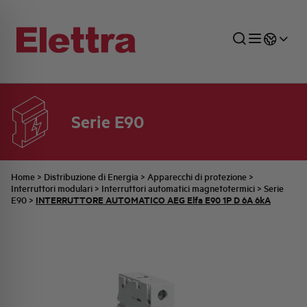
Serie E90
SETTORI
DISTRIBUZIONE DI ENERGIA
RETE COMMERCIALE
PREVENTIVAZIONE
AZIENDA
TUTTE LE NEWS
JOB CAREERS
INDUSTRIALE
AUTOMAZIONE INDUSTRIALE
UFFICIO TECNICO
COMMESSE QUADRI
FAMIGLIA BELLINI
ULTIME NOTIZIE ISTITUZIONALI
PARTNER
Home
>
Distribuzione di Energia
>
Apparecchi di protezione
>
Interruttori modulari
>
Interruttori automatici magnetotermici
>
Serie
INTERRUTTORE AUTOMATICO AEG Elfa E90 1P D 6A 6kA
E90
>
RESIDENZIALE
SISTEMA QUADRI
QUALITÀ
STORIA ELETTRA
COMUNICATI INTERNI
FOTOVOLTAICO
STORIA AEG
PRODOTTI
ELEMENTO
IDENTITÀ AZIENDALE
EVENTI