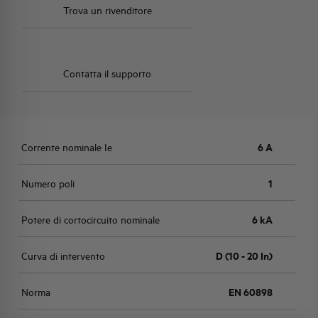
Trova un rivenditore
Contatta il supporto
Corrente nominale Ie
6 A
Numero poli
1
Potere di cortocircuito nominale
6 kA
Curva di intervento
D (10 - 20 In)
Norma
EN 60898