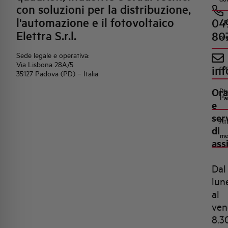
con soluzioni per la distribuzione,
l'automazione e il fotovoltaico
04
R
Elettra S.r.l.
80
pr
Sede legale e operativa:
Via Lisbona 28A/5
inf
co
35127 Padova (PD) – Italia
Ora
Di
Pa
e
ser
Att
di
me
ass
Dal
lun
al
ven
8.3