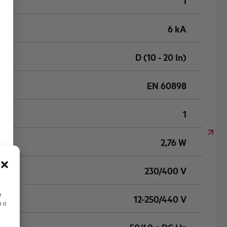
1
6 kA
D (10 - 20 In)
EN 60898
1
2,76 W
230/400 V
e
12-250/440 V
 il