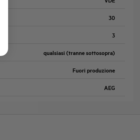
VDE
30
3
qualsiasi (tranne sottosopra)
Fuori produzione
AEG