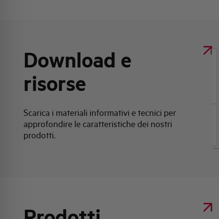
Download e
Clicca qui per scaricare: Scheda tecnica
risorse
prodotto
Scarica i materiali informativi e tecnici per
approfondire le caratteristiche dei nostri
Scheda tecnica prodotto
prodotti.
Prodotti