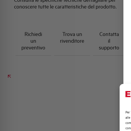
conoscere tutte le caratteristiche del prodotto.
Richiedi
Trova un
Contatta
un
rivenditore
il
preventivo
supporto
Per 
alle
comp
cons