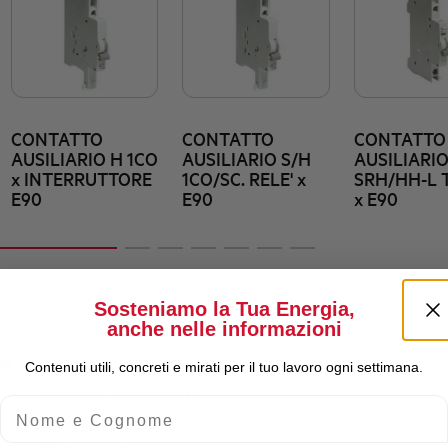
CONTATTO
CONTATTO
CONTATTO
AUSILIARIO H 1CO
AUSILIARIO S/H
AUSILIARI
x INTERRUTTORE
1CO/SC. RELE' x
SRH/HH-L T
E90
E90
x E90
Sosteniamo la Tua Energia,
anche nelle informazioni
Contenuti utili, concreti e mirati per il tuo lavoro ogni settimana.
Corrente nominale Ie
Nome e Cognome