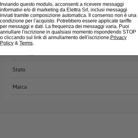
Omologazioni
Inviando questo modulo, acconsenti a ricevere messaggi
informativi e/o di marketing da Elettra Srl, inclusi messaggi
inviati tramite composizione automatica. Il consenso non è una
Temperatura di riferimento (°C)
condizione per l'acquisto. Potrebbero essere applicate tariffe
per messaggi e dati. La frequenza dei messaggi varia. Puoi
annullare l'iscrizione in qualsiasi momento rispondendo STOP
Classe di limitazione
o cliccando sul link di annullamento dell'iscrizione.
Privacy
Policy
&
Terms
.
Montaggio
Stato
Marca