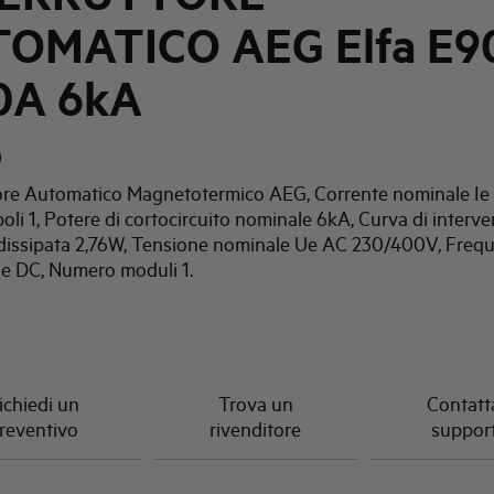
OMATICO AEG Elfa E90
0A 6kA
0
tore Automatico Magnetotermico AEG, Corrente nominale Ie
li 1, Potere di cortocircuito nominale 6kA, Curva di interve
dissipata 2,76W, Tensione nominale Ue AC 230/400V, Freq
e DC, Numero moduli 1.
ichiedi un
Trova un
Contatta
reventivo
rivenditore
suppor