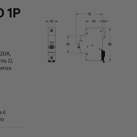
 1P
 20A,
nto D,
uenza
 il
to