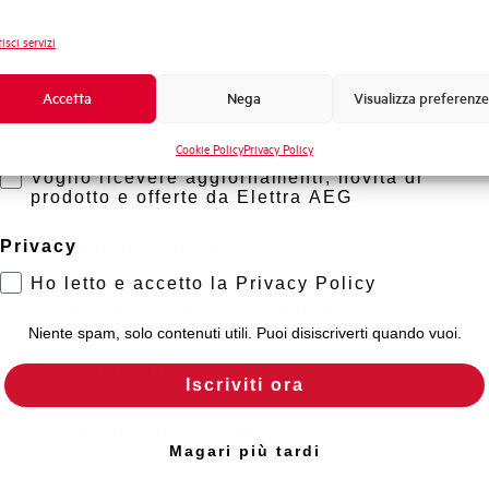
Frequenza
Novità di prodotto
isci servizi
Tensione nominale Ue DC
Promozioni e offerte
Formazione tecnica
Accetta
Nega
Visualizza preferenze
Capacità di rottura EN60947-2 Icu a 400V
Marketing
Cookie Policy
Privacy Policy
Voglio ricevere aggiornamenti, novità di
Capacità di rottura di servizio Ics (%Icu)
prodotto e offerte da Elettra AEG
Capacità dei terminali
Privacy
Ho letto e accetto la Privacy Policy
Adatto al sezionamento secondo EN 60947-2
Niente spam, solo contenuti utili. Puoi disiscriverti quando vuoi.
Temperatura di impiego
Iscriviti ora
Temperatura di stoccaggio
Magari più tardi