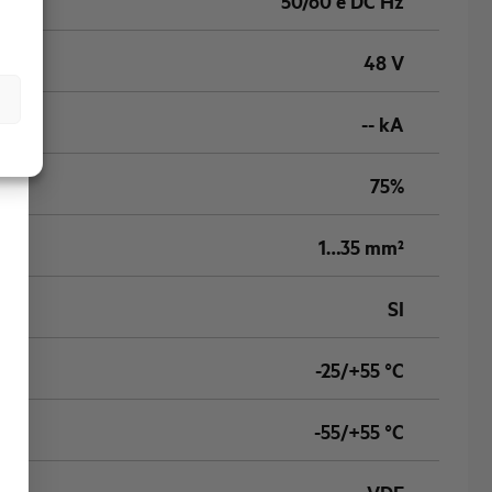
50/60 e DC Hz
48 V
-- kA
75%
1…35 mm²
SI
-25/+55 °C
-55/+55 °C