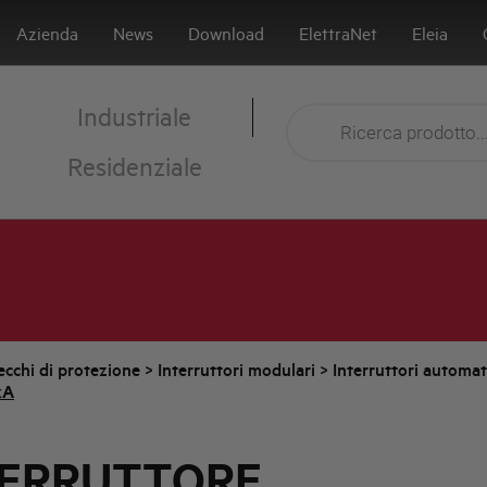
Azienda
News
Download
ElettraNet
Eleia
Industriale
Residenziale
cchi di protezione
>
Interruttori modulari
>
Interruttori automa
kA
TERRUTTORE