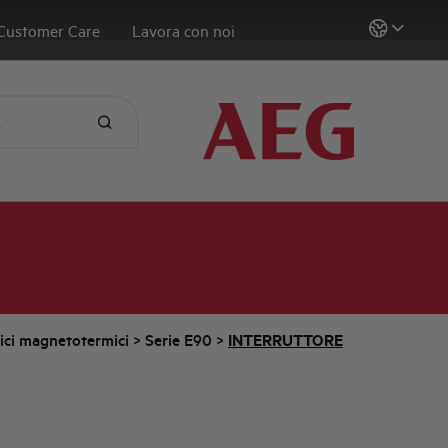
Customer Care
Lavora con noi
tici magnetotermici
>
Serie E90
>
INTERRUTTORE