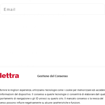
Numero poli
Email
Potere di cortocircuito nominale
Curva di intervento
Norma
Numero moduli
Potenza dissipata
Gestione del Consenso
Quali argomenti ti interessano di più?
Tensione nominale Ue AC
Distribuzione di Energia
fornire le migliori esperienze, utilizziamo tecnologie come i cookie per memorizzare e/o acceder
Tensione di impiego min-max AC
Automazione Industriale
 informazioni del dispositivo. Il consenso a queste tecnologie ci consentirà di elaborare dati quali
Fotovoltaico
ortamento di navigazione o gli ID univoci su questo sito. Il mancato consenso o la revoca del
enso possono influire negativamente su alcune caratteristiche e funzioni.
Sistema Quadri