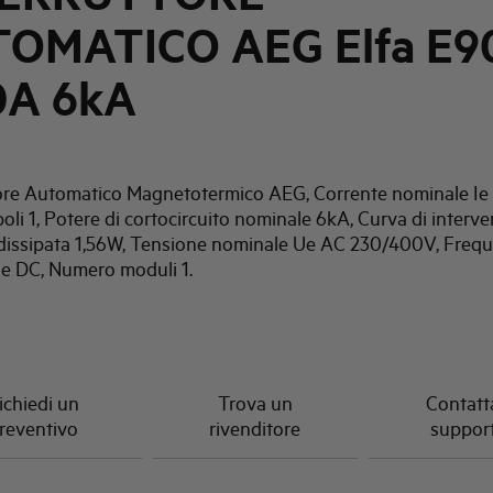
OMATICO AEG Elfa E90
0A 6kA
tore Automatico Magnetotermico AEG, Corrente nominale Ie
li 1, Potere di cortocircuito nominale 6kA, Curva di interve
dissipata 1,56W, Tensione nominale Ue AC 230/400V, Freq
e DC, Numero moduli 1.
ichiedi un
Trova un
Contatta
reventivo
rivenditore
suppor