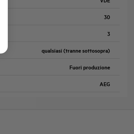
VDE
30
3
qualsiasi (tranne sottosopra)
Fuori produzione
AEG