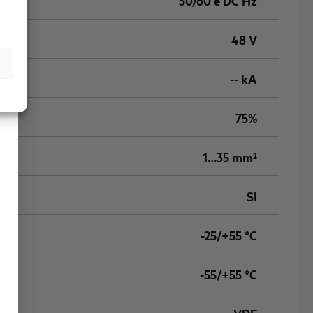
50/60 e DC Hz
48 V
-- kA
75%
1…35 mm²
SI
-25/+55 °C
-55/+55 °C