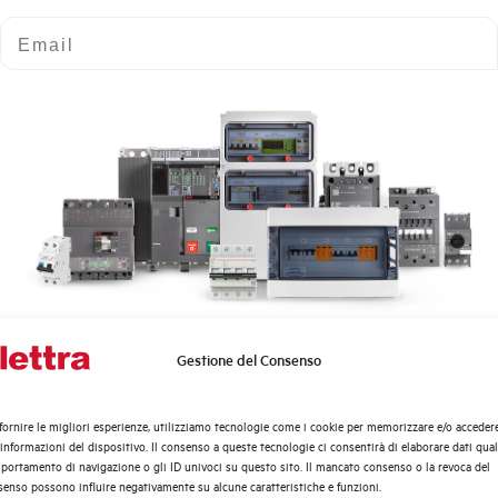
Numero poli
Email
Potere di cortocircuito nominale
Curva di intervento
Norma
Numero moduli
Potenza dissipata
Gestione del Consenso
Quali argomenti ti interessano di più?
Tensione nominale Ue AC
Distribuzione di Energia
fornire le migliori esperienze, utilizziamo tecnologie come i cookie per memorizzare e/o acceder
Tensione di impiego min-max AC
Automazione Industriale
 informazioni del dispositivo. Il consenso a queste tecnologie ci consentirà di elaborare dati quali
Fotovoltaico
ortamento di navigazione o gli ID univoci su questo sito. Il mancato consenso o la revoca del
enso possono influire negativamente su alcune caratteristiche e funzioni.
Sistema Quadri