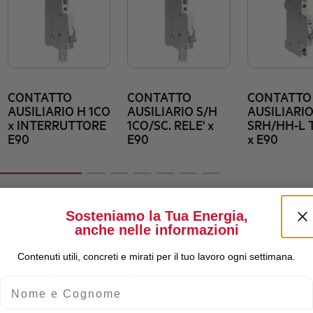
CONTATTO
CONTATTO
CONTATTO
AUSILIARIO H 1CO
AUSILIARIO S/H
AUSILIARI
x INTERRUTTORE
1CO/SC. RELE' x
SRH/HH-L T
E90
E90
x E90
Sosteniamo la Tua Energia,
anche nelle informazioni
Contenuti utili, concreti e mirati per il tuo lavoro ogni settimana.
Corrente nominale Ie
Nome e Cognome