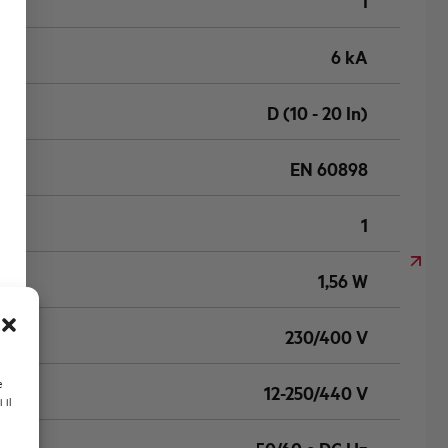
1
6 kA
D (10 - 20 In)
EN 60898
1
1,56 W
230/400 V
e
12-250/440 V
 il