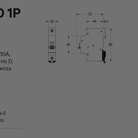
 1P
 10A,
nto D,
uenza
 il
to