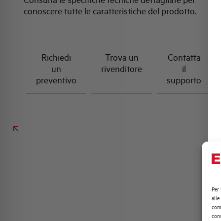
conoscere tutte le caratteristiche del prodotto.
Richiedi
Trova un
Contatta
un
rivenditore
il
preventivo
supporto
Per 
alle
comp
cons