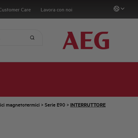
Customer Care
Lavora con noi
tici magnetotermici
>
Serie E90
>
INTERRUTTORE