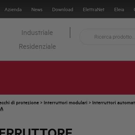
Azienda
News
Download
ElettraNet
Eleia
Industriale
Residenziale
cchi di protezione
>
Interruttori modulari
>
Interruttori automa
kA
TERRUTTORE