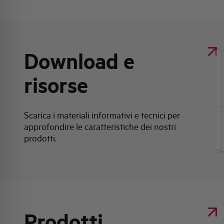
Download e
Clicca qui per scaricare: Scheda tecnica
risorse
prodotto
Scarica i materiali informativi e tecnici per
approfondire le caratteristiche dei nostri
Scheda tecnica prodotto
prodotti.
Prodotti