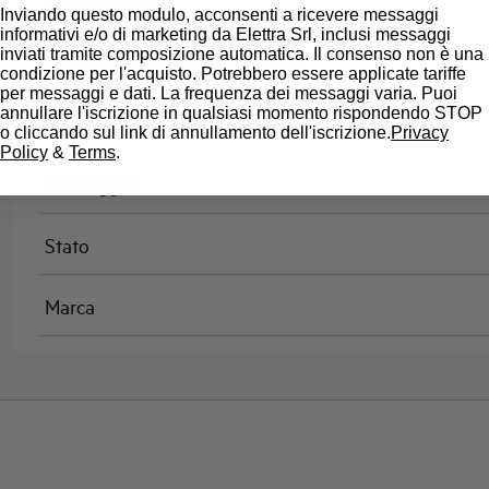
Omologazioni
Inviando questo modulo, acconsenti a ricevere messaggi
informativi e/o di marketing da Elettra Srl, inclusi messaggi
inviati tramite composizione automatica. Il consenso non è una
Temperatura di riferimento (°C)
condizione per l'acquisto. Potrebbero essere applicate tariffe
per messaggi e dati. La frequenza dei messaggi varia. Puoi
annullare l'iscrizione in qualsiasi momento rispondendo STOP
Classe di limitazione
o cliccando sul link di annullamento dell'iscrizione.
Privacy
Policy
&
Terms
.
Montaggio
Stato
Marca