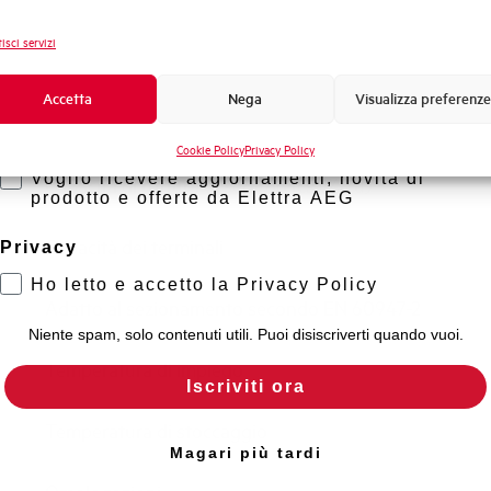
Frequenza
Novità di prodotto
isci servizi
Tensione nominale Ue DC
Promozioni e offerte
Formazione tecnica
Accetta
Nega
Visualizza preferenze
Capacità di rottura EN60947-2 Icu a 400V
Marketing
Cookie Policy
Privacy Policy
Voglio ricevere aggiornamenti, novità di
Capacità di rottura di servizio Ics (%Icu)
prodotto e offerte da Elettra AEG
Capacità dei terminali
Privacy
Ho letto e accetto la Privacy Policy
Adatto al sezionamento secondo EN 60947-2
Niente spam, solo contenuti utili. Puoi disiscriverti quando vuoi.
Temperatura di impiego
Iscriviti ora
Temperatura di stoccaggio
Magari più tardi