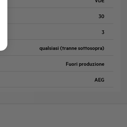
VDE
30
3
qualsiasi (tranne sottosopra)
Fuori produzione
AEG