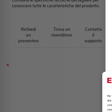
conoscere tutte le caratteristiche del prodotto.
Richiedi
Trova un
Contatta
un
rivenditore
il
preventivo
supporto
Per 
alle
comp
cons