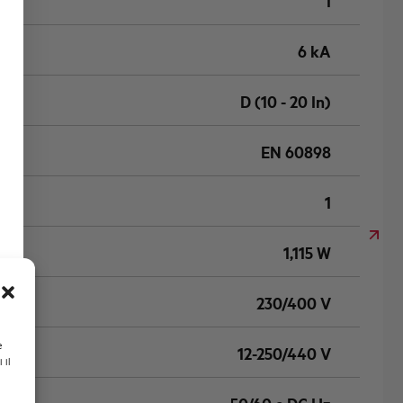
1
6 kA
D (10 - 20 In)
EN 60898
1
1,115 W
230/400 V
e
12-250/440 V
 il