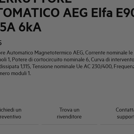
OMATICO AEG Elfa E90
,5A 6kA
5
ore Automatico Magnetotermico AEG, Corrente nominale Ie 
li 1, Potere di cortocircuito nominale 6, Curva di intervento
dissipata 1,115, Tensione nominale Ue AC 230/400, Frequen
ero moduli 1.
ichiedi un
Trova un
Contatta
reventivo
rivenditore
suppor