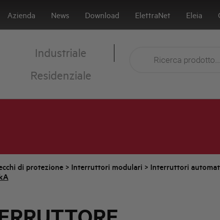
Azienda
News
Download
ElettraNet
Eleia
Industriale
Residenziale
cchi di protezione
>
Interruttori modulari
>
Interruttori automa
6kA
TERRUTTORE