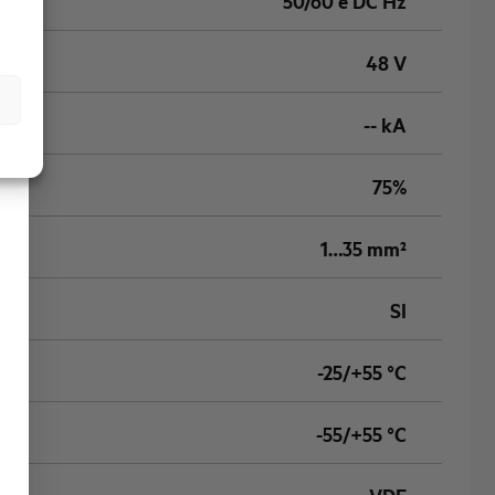
50/60 e DC Hz
48 V
-- kA
75%
1…35 mm²
SI
-25/+55 °C
-55/+55 °C