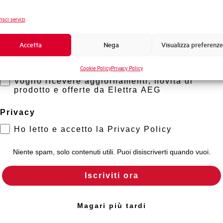
Frequenza
Novità di prodotto
isci servizi
Tensione nominale Ue DC
Promozioni e offerte
Formazione tecnica
Accetta
Nega
Visualizza preferenze
Capacità di rottura EN60947-2 Icu a 400V
Marketing
Cookie Policy
Privacy Policy
Voglio ricevere aggiornamenti, novità di
Capacità di rottura di servizio Ics (%Icu)
prodotto e offerte da Elettra AEG
Capacità dei terminali
Privacy
Ho letto e accetto la Privacy Policy
Adatto al sezionamento secondo EN 60947-2
Niente spam, solo contenuti utili. Puoi disiscriverti quando vuoi.
Temperatura di impiego
Iscriviti ora
Temperatura di stoccaggio
Magari più tardi