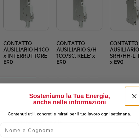
CONTATTO
CONTATTO
CONTATTO
AUSILIARIO H 1CO
AUSILIARIO S/H
AUSILIARI
x INTERRUTTORE
1CO/SC. RELE' x
SRH/HH-L T
E90
E90
x E90
Sosteniamo la Tua Energia,
anche nelle informazioni
Contenuti utili, concreti e mirati per il tuo lavoro ogni settimana.
Corrente nominale Ie
Nome e Cognome