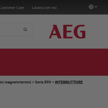
Customer Care
Lavora con noi
tici magnetotermici
>
Serie E90
>
INTERRUTTORE