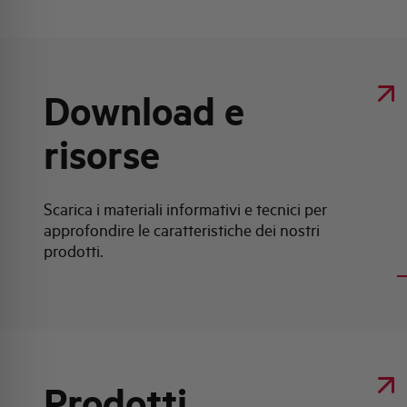
Download e
Clicca qui per scaricare: Scheda tecnica
risorse
prodotto
Scarica i materiali informativi e tecnici per
approfondire le caratteristiche dei nostri
Scheda tecnica prodotto
prodotti.
Prodotti