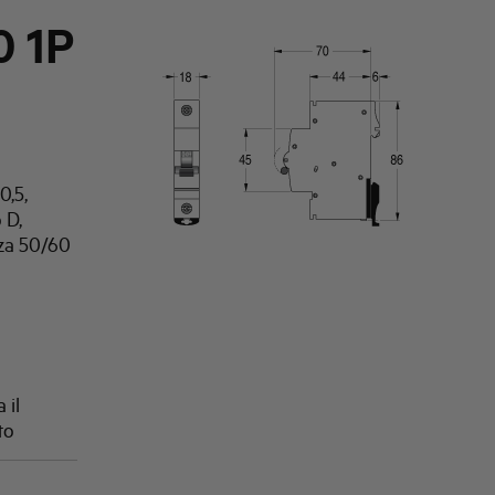
 1P
0,5,
 D,
za 50/60
 il
to