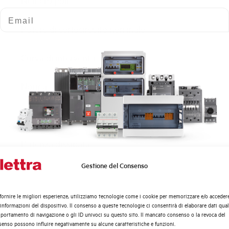
Numero poli
Email
Potere di cortocircuito nominale
Curva di intervento
Norma
Numero moduli
Potenza dissipata
Gestione del Consenso
Quali argomenti ti interessano di più?
Tensione nominale Ue AC
Distribuzione di Energia
fornire le migliori esperienze, utilizziamo tecnologie come i cookie per memorizzare e/o acceder
Tensione di impiego min-max AC
Automazione Industriale
 informazioni del dispositivo. Il consenso a queste tecnologie ci consentirà di elaborare dati quali
Fotovoltaico
ortamento di navigazione o gli ID univoci su questo sito. Il mancato consenso o la revoca del
enso possono influire negativamente su alcune caratteristiche e funzioni.
Sistema Quadri