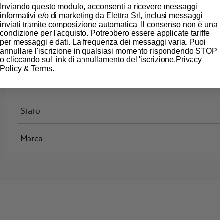
Omologazioni
Inviando questo modulo, acconsenti a ricevere messaggi
informativi e/o di marketing da Elettra Srl, inclusi messaggi
inviati tramite composizione automatica. Il consenso non è una
Temperatura di riferimento (°C)
condizione per l'acquisto. Potrebbero essere applicate tariffe
per messaggi e dati. La frequenza dei messaggi varia. Puoi
annullare l'iscrizione in qualsiasi momento rispondendo STOP
Classe di limitazione
o cliccando sul link di annullamento dell'iscrizione.
Privacy
Policy
&
Terms
.
Montaggio
Stato
Marca