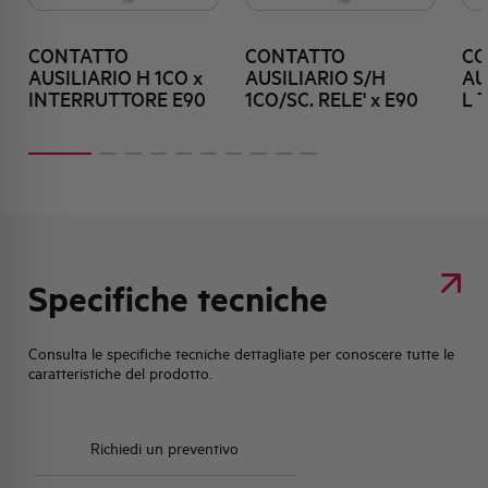
CONTATTO
CONTATTO
CO
AUSILIARIO H 1CO x
AUSILIARIO S/H
AU
INTERRUTTORE E90
1CO/SC. RELE' x E90
L 
Specifiche tecniche
Consulta le specifiche tecniche dettagliate per conoscere tutte le
caratteristiche del prodotto.
Richiedi un preventivo