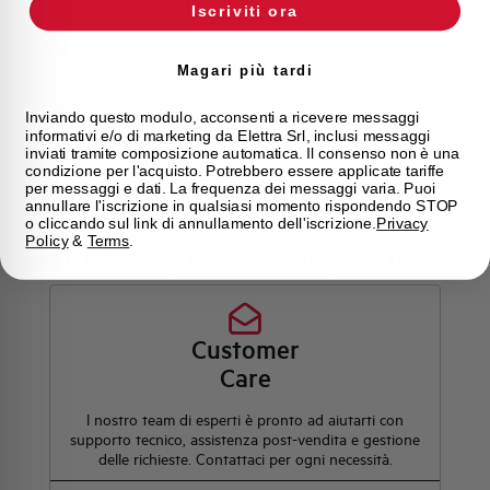
Iscriviti ora
Stato
Acquistabile
Magari più tardi
Marca
AEG
Inviando questo modulo, acconsenti a ricevere messaggi
informativi e/o di marketing da Elettra Srl, inclusi messaggi
inviati tramite composizione automatica. Il consenso non è una
condizione per l'acquisto. Potrebbero essere applicate tariffe
per messaggi e dati. La frequenza dei messaggi varia. Puoi
annullare l'iscrizione in qualsiasi momento rispondendo STOP
o cliccando sul link di annullamento dell'iscrizione.
Privacy
Hai bisogno di supporto?
Policy
&
Terms
.
Customer
Care
l nostro team di esperti è pronto ad aiutarti con
supporto tecnico, assistenza post-vendita e gestione
delle richieste. Contattaci per ogni necessità.