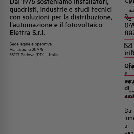
Con
Dal 1976 sosteniamo installatori,
Ca
quadristi, industrie e studi tecnici
do
con soluzioni per la distribuzione,
l'automazione e il fotovoltaico
04
R
Elettra S.r.l.
80
pr
Sede legale e operativa:
Via Lisbona 28A/5
inf
co
35127 Padova (PD) – Italia
Ora
Di
Pa
e
ser
Att
di
me
ass
Dal
lun
al
ven