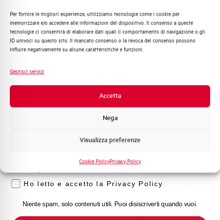
(%Icu)
Per fornire le migliori esperienze, utilizziamo tecnologie come i cookie per
Quali argomenti ti interessano di più?
memorizzare e/o accedere alle informazioni del dispositivo. Il consenso a queste
tecnologie ci consentirà di elaborare dati quali il comportamento di navigazione o gli
Distribuzione di Energia
Capacità dei terminali
1…35 mm²
ID univoci su questo sito. Il mancato consenso o la revoca del consenso possono
Automazione Industriale
influire negativamente su alcune caratteristiche e funzioni.
Fotovoltaico
Adatto al sezionamento
SI
secondo EN 60947-2
Sistema Quadri
Gestisci servizi
Novità di prodotto
Temperatura di impiego
-25/+55 °C
Promozioni e offerte
Accetta
Formazione tecnica
Temperatura di stoccaggio
-55/+55 °C
Nega
Marketing
Visualizza preferenze
Voglio ricevere aggiornamenti, novità di
Omologazioni
VDE, IMQ
prodotto e offerte da Elettra AEG
Cookie Policy
Privacy Policy
Temperatura di riferimento (°C)
30
Privacy
Ho letto e accetto la Privacy Policy
Classe di limitazione
3
Niente spam, solo contenuti utili. Puoi disiscriverti quando vuoi.
Montaggio
qualsiasi (tranne sottosopra)