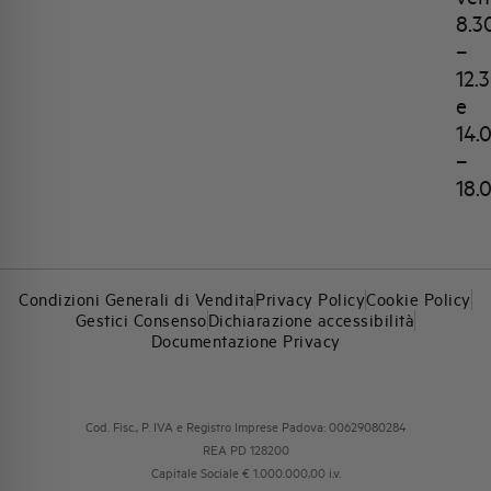
8.3
–
12.
e
14.
–
18.
Condizioni Generali di Vendita
Privacy Policy
Cookie Policy
Gestici Consenso
Dichiarazione accessibilità
Documentazione Privacy
Cod. Fisc., P. IVA e Registro Imprese Padova: 00629080284
REA PD 128200
Capitale Sociale € 1.000.000,00 i.v.