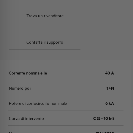
Trova un rivenditore
Contatta il supporto
Corrente nominale Ie
40 A
Numero poli
1+N
Potere di cortocircuito nominale
6 kA
Curva di intervento
C (5 - 10 In)