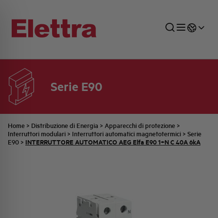
Serie E90
SETTORI
DISTRIBUZIONE DI ENERGIA
RETE COMMERCIALE
PREVENTIVAZIONE
AZIENDA
TUTTE LE NEWS
JOB CAREERS
INDUSTRIALE
AUTOMAZIONE INDUSTRIALE
UFFICIO TECNICO
COMMESSE QUADRI
FAMIGLIA BELLINI
ULTIME NOTIZIE ISTITUZIONALI
PARTNER
Home
>
Distribuzione di Energia
>
Apparecchi di protezione
>
Interruttori modulari
>
Interruttori automatici magnetotermici
>
Serie
INTERRUTTORE AUTOMATICO AEG Elfa E90 1+N C 40A 6kA
E90
>
RESIDENZIALE
SISTEMA QUADRI
QUALITÀ
STORIA ELETTRA
COMUNICATI INTERNI
FOTOVOLTAICO
STORIA AEG
PRODOTTI
ELEMENTO
IDENTITÀ AZIENDALE
EVENTI