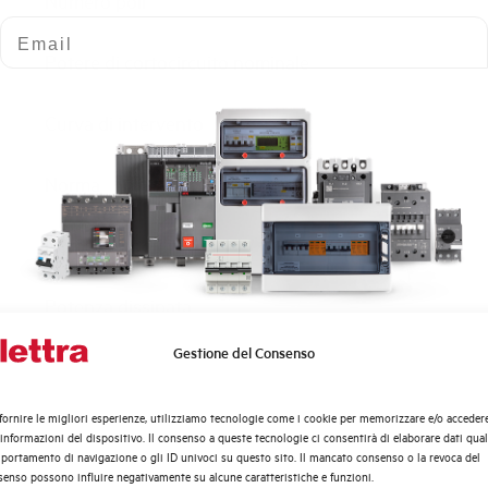
Numero poli
Email
Potere di cortocircuito nominale
Curva di intervento
Norma
Numero moduli
Potenza dissipata
Gestione del Consenso
Quali argomenti ti interessano di più?
Tensione nominale Ue AC
Distribuzione di Energia
fornire le migliori esperienze, utilizziamo tecnologie come i cookie per memorizzare e/o acceder
Tensione di impiego min-max AC
Automazione Industriale
 informazioni del dispositivo. Il consenso a queste tecnologie ci consentirà di elaborare dati quali
Fotovoltaico
ortamento di navigazione o gli ID univoci su questo sito. Il mancato consenso o la revoca del
enso possono influire negativamente su alcune caratteristiche e funzioni.
Sistema Quadri