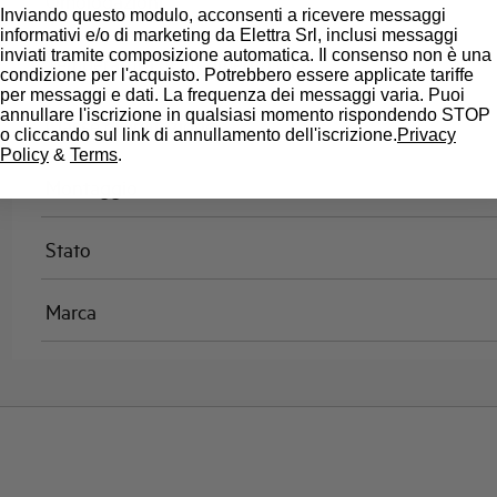
Omologazioni
Inviando questo modulo, acconsenti a ricevere messaggi
informativi e/o di marketing da Elettra Srl, inclusi messaggi
inviati tramite composizione automatica. Il consenso non è una
Temperatura di riferimento (°C)
condizione per l'acquisto. Potrebbero essere applicate tariffe
per messaggi e dati. La frequenza dei messaggi varia. Puoi
annullare l'iscrizione in qualsiasi momento rispondendo STOP
Classe di limitazione
o cliccando sul link di annullamento dell'iscrizione.
Privacy
Policy
&
Terms
.
Montaggio
Stato
Marca