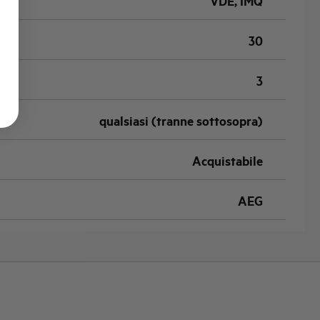
VDE, IMQ
30
3
qualsiasi (tranne sottosopra)
Acquistabile
AEG