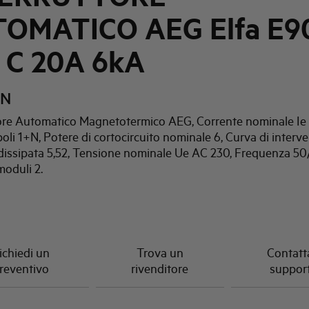
OMATICO AEG Elfa E9
 C 20A 6kA
0N
tore Automatico Magnetotermico AEG, Corrente nominale Ie 
li 1+N, Potere di cortocircuito nominale 6, Curva di interve
dissipata 5,52, Tensione nominale Ue AC 230, Frequenza 50
oduli 2.
ichiedi un
Trova un
Contatta
reventivo
rivenditore
suppor