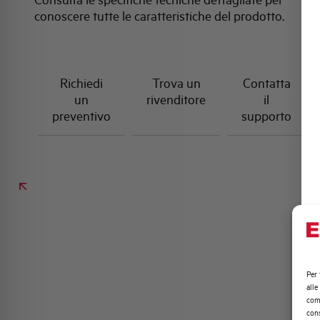
conoscere tutte le caratteristiche del prodotto.
Richiedi
Trova un
Contatta
un
rivenditore
il
preventivo
supporto
Per 
alle
comp
cons