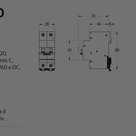
0
20,
nto C,
/60 e DC,
 il
to