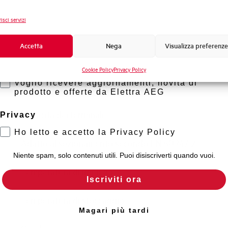
Frequenza
Novità di prodotto
isci servizi
Tensione nominale Ue DC
Promozioni e offerte
Formazione tecnica
Accetta
Nega
Visualizza preferenze
Capacità di rottura EN60947-2 Icu a 400V
Marketing
Cookie Policy
Privacy Policy
Voglio ricevere aggiornamenti, novità di
Capacità di rottura di servizio Ics (%Icu)
prodotto e offerte da Elettra AEG
Capacità dei terminali
Privacy
Ho letto e accetto la Privacy Policy
Adatto al sezionamento secondo EN 60947-2
Niente spam, solo contenuti utili. Puoi disiscriverti quando vuoi.
Temperatura di impiego
Iscriviti ora
Temperatura di stoccaggio
Magari più tardi