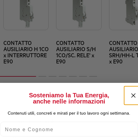
CONTATTO
CONTATTO
CONTATTO
AUSILIARIO H 1CO
AUSILIARIO S/H
AUSILIARI
x INTERRUTTORE
1CO/SC. RELE' x
SRH/HH-L T
E90
E90
x E90
Sosteniamo la Tua Energia,
anche nelle informazioni
Contenuti utili, concreti e mirati per il tuo lavoro ogni settimana.
Corrente nominale Ie
Nome e Cognome