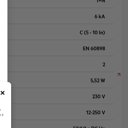
1+N
6 kA
C (5 - 10 In)
EN 60898
2
5,52 W
230 V
e
12-250 V
 il