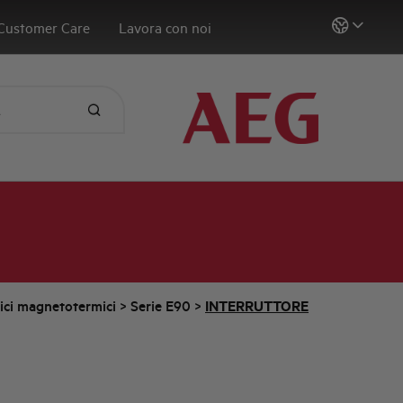
Customer Care
Lavora con noi
tici magnetotermici
>
Serie E90
>
INTERRUTTORE