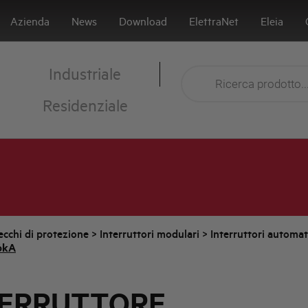
Azienda
News
Download
ElettraNet
Eleia
Industriale
Residenziale
cchi di protezione
>
Interruttori modulari
>
Interruttori automa
6kA
TERRUTTORE