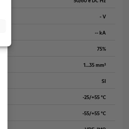
50/60 e DC Hz
- V
-- kA
75%
1…35 mm²
SI
-25/+55 °C
-55/+55 °C