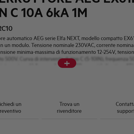
N C 10A 6kA 1M
RC10
tore automatico AEG serie Elfa NEXT, modello compatto EX
in un modulo. Tensione nominale 230VAC, corrente nomina
ensione minima-massima di funzionamento 12-254V, tension
o 500V. Curva di intervento di tipo C (5-10IN), frequenza 
+
 interruzione 6kA secondo EN60898, capacità di rottura 10
EN60947-2. Temperatura di funzionamento -25/+55°C, tem
ggio -40/+70°C. Grado di protezione IP40 per apparecchio 
minali. Vita meccanica 20.000 manovre, vita elettrica 10.000
dei terminali 10/16mm² flessibile/rigido, coppia di serraggio
L 7035, posizione di montaggio qualsiasi.
ichiedi un
Trova un
Contatta
reventivo
rivenditore
suppor