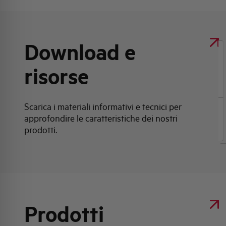
Download e
Clicca qui per scaricare: Scheda tecnica
risorse
prodotto
Scarica i materiali informativi e tecnici per
approfondire le caratteristiche dei nostri
Scheda tecnica prodotto
prodotti.
Prodotti