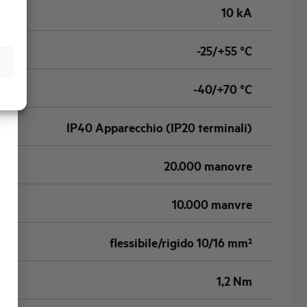
10 kA
-25/+55 °C
-40/+70 °C
IP40 Apparecchio (IP20 terminali)
20.000 manovre
10.000 manvre
flessibile/rigido 10/16 mm²
1,2 Nm