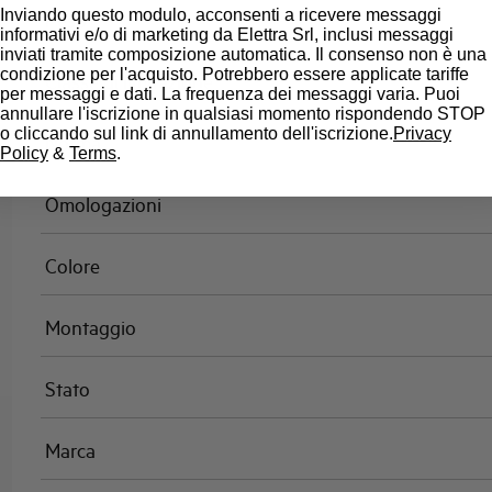
Inviando questo modulo, acconsenti a ricevere messaggi
Peso
informativi e/o di marketing da Elettra Srl, inclusi messaggi
inviati tramite composizione automatica. Il consenso non è una
condizione per l'acquisto. Potrebbero essere applicate tariffe
Classe di limitazione
per messaggi e dati. La frequenza dei messaggi varia. Puoi
annullare l'iscrizione in qualsiasi momento rispondendo STOP
o cliccando sul link di annullamento dell'iscrizione.
Privacy
Norma
Policy
&
Terms
.
Omologazioni
Colore
Montaggio
Stato
Marca