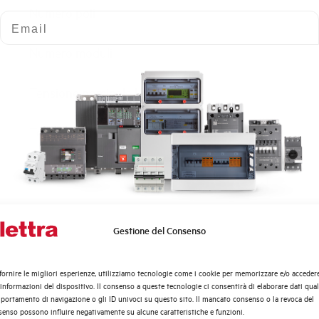
Numero poli
Email
Numero moduli
Tensione nominale Ue AC
Tensione di impiego min-max AC
Tensione di isolamento Ui (V)
Potenza dissipata
Gestione del Consenso
Quali argomenti ti interessano di più?
Frequenza
Distribuzione di Energia
fornire le migliori esperienze, utilizziamo tecnologie come i cookie per memorizzare e/o acceder
Automazione Industriale
 informazioni del dispositivo. Il consenso a queste tecnologie ci consentirà di elaborare dati quali
Curva di intervento
Fotovoltaico
ortamento di navigazione o gli ID univoci su questo sito. Il mancato consenso o la revoca del
enso possono influire negativamente su alcune caratteristiche e funzioni.
Sistema Quadri