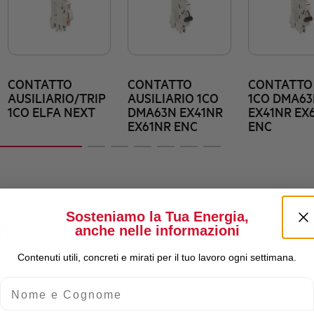
CONTATTO
CONTATTO
CONTATTO 
AUSILIARIO/TRIP
AUSILIARIO 1CO
1CO DMA6
1CO ELFA NEXT
DMA63N EX41NR
EX41NR EX
EX61NR ENC
ENC
Sosteniamo la Tua Energia,
anche nelle informazioni
Corrente nominale Ie
Contenuti utili, concreti e mirati per il tuo lavoro ogni settimana.
Nome e Cognome
Potere di cortocircuito nominale