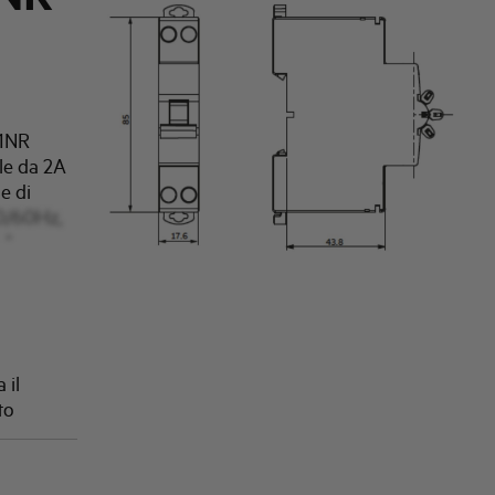
61NR
le da 2A
e di
50/60Hz,
kA
peratura
e IP20
 manovre.
 1,2Nm,
 il
to