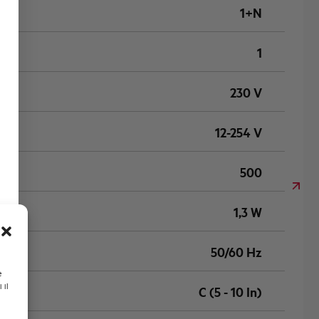
1+N
1
230 V
12-254 V
500
1,3 W
50/60 Hz
e
 il
C (5 - 10 In)