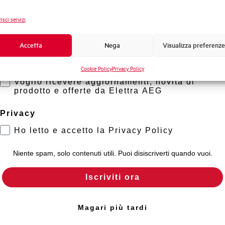
Capacità di rottura EN60947-2 Icu a 230Vac
Novità di prodotto
isci servizi
Promozioni e offerte
Temperatura di impiego
Formazione tecnica
Accetta
Nega
Visualizza preferenze
Temperatura di stoccaggio
Marketing
Cookie Policy
Privacy Policy
Voglio ricevere aggiornamenti, novità di
prodotto e offerte da Elettra AEG
Grado di protezione
Privacy
Vita meccanica
Ho letto e accetto la Privacy Policy
Vita elettrica (manovre totali) AC1/AC7a
Niente spam, solo contenuti utili. Puoi disiscriverti quando vuoi.
Capacità dei terminali
Iscriviti ora
Coppia di serraggio
Magari più tardi