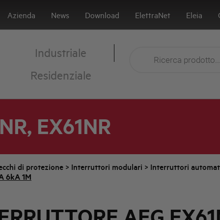
Azienda
News
Download
ElettraNet
Eleia
Industriale
Residenziale
1NR, EX61NR
cchi di protezione
>
Interruttori modulari
>
Interruttori automa
A 6kA 1M
ERRUTTORE AEG EX61