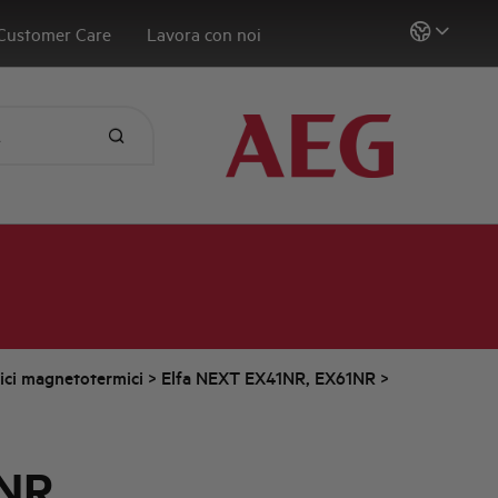
Customer Care
Lavora con noi
tici magnetotermici
>
Elfa NEXT EX41NR, EX61NR
>
NR