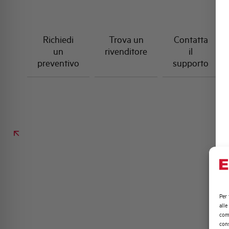
Richiedi
Trova un
Contatta
un
rivenditore
il
preventivo
supporto
Per 
alle
comp
cons