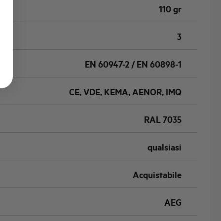
110 gr
3
EN 60947-2 / EN 60898-1
CE, VDE, KEMA, AENOR, IMQ
RAL 7035
qualsiasi
Acquistabile
AEG