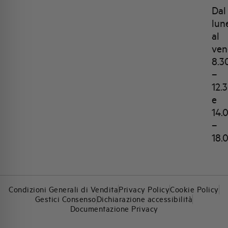
Dal
lun
al
ven
8.3
–
12.
e
14.
–
18.
Condizioni Generali di Vendita
Privacy Policy
Cookie Policy
Gestici Consenso
Dichiarazione accessibilità
Documentazione Privacy