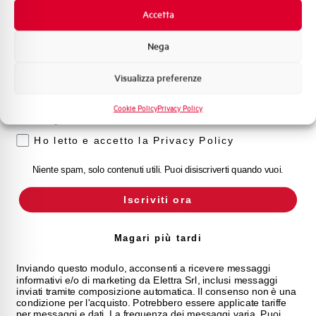
Promozioni e offerte
Accetta
l nostro team di esperti è pronto ad aiutarti con
Formazione tecnica
supporto tecnico, assistenza post-vendita e gestione
Nega
delle richieste. Contattaci per ogni necessità.
Marketing
Visualizza preferenze
Voglio ricevere aggiornamenti, novità di
prodotto e offerte da Elettra AEG
Contattaci
Cookie Policy
Privacy Policy
Privacy
Ho letto e accetto la Privacy Policy
Scopri dove
Niente spam, solo contenuti utili. Puoi disiscriverti quando vuoi.
acquistare
Iscriviti ora
Trova il punto vendita Elettra più vicino a te e accedi
rapidamente ai nostri prodotti e soluzioni in pochi
semplici passi. Scopri come possiamo aiutarti.
Magari più tardi
Inviando questo modulo, acconsenti a ricevere messaggi
Mappa
informativi e/o di marketing da Elettra Srl, inclusi messaggi
inviati tramite composizione automatica. Il consenso non è una
condizione per l'acquisto. Potrebbero essere applicate tariffe
per messaggi e dati. La frequenza dei messaggi varia. Puoi