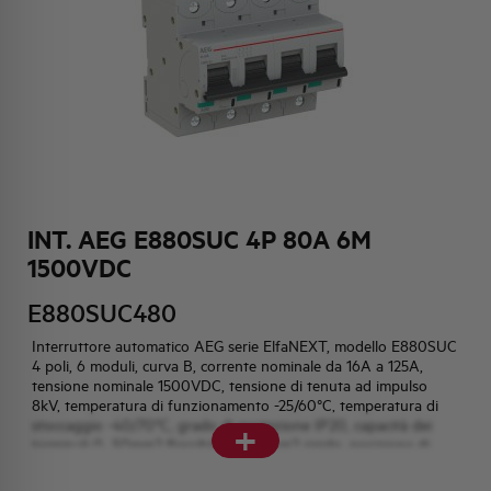
HQ & TEAM
ATTIVITÀ E MERCATI
IMPEGNO SOCIALE
INT. AEG E880SUC 4P 80A 6M
1500VDC
E880SUC480
Interruttore automatico AEG serie ElfaNEXT, modello E880SUC
4 poli, 6 moduli, curva B, corrente nominale da 16A a 125A,
tensione nominale 1500VDC, tensione di tenuta ad impulso
8kV, temperatura di funzionamento -25/60°C, temperatura di
+
stoccaggio -40/70°C, grado di protezione IP20, capacità dei
terminali 0...50mm2 flessibile, 0...70mm2 rigido, posizione di
montaggio qualsiasi.