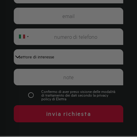
Italy
+39
Confermo di aver preso visione delle modalità
di trattamento dei dati secondo la
privacy
policy
di Elettra
invia richiesta