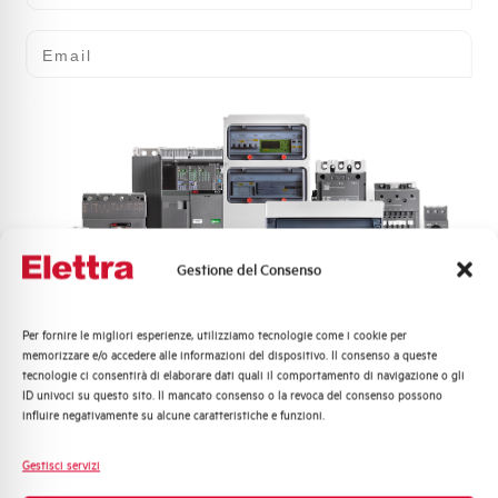
Email
Omologazioni
CE
Montaggio
qualsiasi
Stato
Acquistabile
Marca
AEG
Gestione del Consenso
Per fornire le migliori esperienze, utilizziamo tecnologie come i cookie per
Quali argomenti ti interessano di più?
Hai bisogno di supporto?
memorizzare e/o accedere alle informazioni del dispositivo. Il consenso a queste
tecnologie ci consentirà di elaborare dati quali il comportamento di navigazione o gli
Distribuzione di Energia
ID univoci su questo sito. Il mancato consenso o la revoca del consenso possono
Automazione Industriale
influire negativamente su alcune caratteristiche e funzioni.
Fotovoltaico
Customer
Sistema Quadri
Gestisci servizi
Care
Novità di prodotto