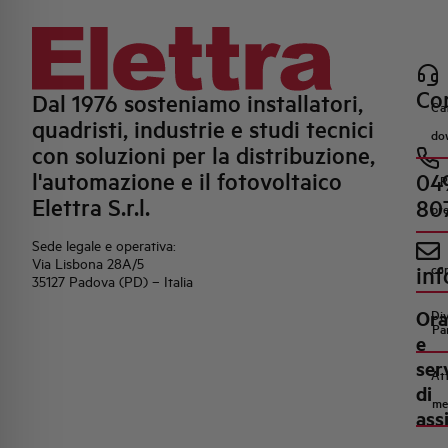
Con
Dal 1976 sosteniamo installatori,
Ca
quadristi, industrie e studi tecnici
do
con soluzioni per la distribuzione,
l'automazione e il fotovoltaico
04
R
Elettra S.r.l.
80
pr
Sede legale e operativa:
Via Lisbona 28A/5
inf
co
35127 Padova (PD) – Italia
Ora
Di
Pa
e
ser
Att
di
me
ass