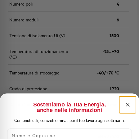
Numero poli
4
Numero moduli
6
Tensione di isolamento Ui (V)
1500
Temperatura di funzionamento
-25...+70
(°C)
Temperatura di stoccaggio
-40/+70 °C
Grado di protezione
IP20
Sosteniamo la Tua Energia,
Capacità dei terminali
rigido/flessibile 50/70 mm²
anche nelle informazioni
Peso
980
Contenuti utili, concreti e mirati per il tuo lavoro ogni settimana.
Nome e Cognome
Norma
EN 60947-2