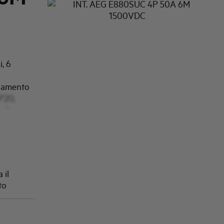
, 6
onamento
P20,
 di
 il
to