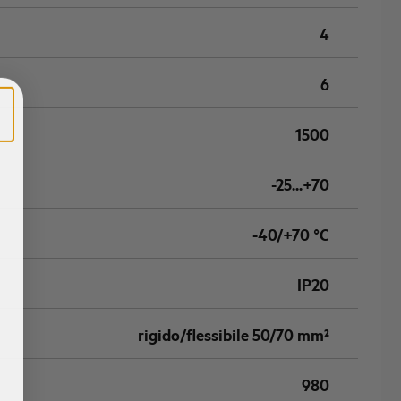
4
6
1500
-25...+70
-40/+70 °C
IP20
rigido/flessibile 50/70 mm²
980