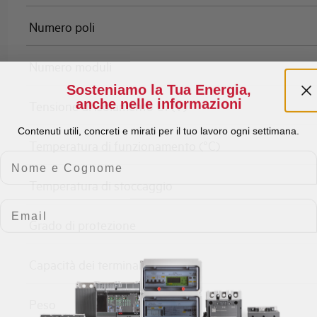
Numero poli
Numero moduli
Sosteniamo la Tua Energia,
anche nelle informazioni
Tensione di isolamento Ui (V)
Contenuti utili, concreti e mirati per il tuo lavoro ogni settimana.
Temperatura di funzionamento (°C)
Nome e Cognome
Temperatura di stoccaggio
Email
Grado di protezione
Capacità dei terminali
Peso