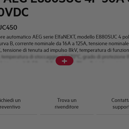
0VDC
UC450
ore automatico AEG serie ElfaNEXT, modello E880SUC 4 poli
urva B, corrente nominale da 16A a 125A, tensione nominale
 tensione di tenuta ad impulso 8kV, temperatura di funzi
 temperatura di stoccaggio -40/70°C, grado di protezione I
+
dei terminali 0...50mm2 flessibile, 0...70mm2 rigido, posizione
 qualsiasi.
ichiedi un
Trova un
Contatta
reventivo
rivenditore
suppor