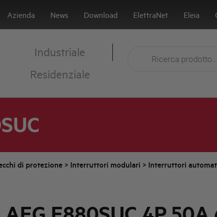
Azienda
News
Download
ElettraNet
Eleia
Industriale
Residenziale
0SUC
cchi di protezione
>
Interruttori modulari
>
Interruttori automa
. AEG E880SUC 4P 50A