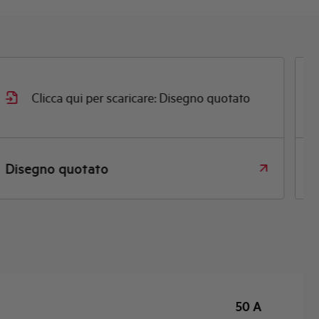
Clicca qui per scaricare: Disegno quotato
Disegno quotato
D
50 A