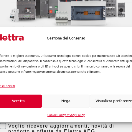
Norma
Omologazioni
Gestione del Consenso
Quali argomenti ti interessano di più?
Montaggio
Distribuzione di Energia
fornire le migliori esperienze, utilizziamo tecnologie come i cookie per memorizzare e/o acceder
Automazione Industriale
Stato
 informazioni del dispositivo. Il consenso a queste tecnologie ci consentirà di elaborare dati quali
Fotovoltaico
ortamento di navigazione o gli ID univoci su questo sito. Il mancato consenso o la revoca del
enso possono influire negativamente su alcune caratteristiche e funzioni.
Sistema Quadri
Marca
Novità di prodotto
isci servizi
Promozioni e offerte
Formazione tecnica
Accetta
Nega
Visualizza preferenze
Marketing
Cookie Policy
Privacy Policy
Voglio ricevere aggiornamenti, novità di
prodotto e offerte da Elettra AEG