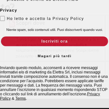
rto?
Privacy
Ho letto e accetto la Privacy Policy
Scopri dove
Niente spam, solo contenuti utili. Puoi disiscriverti quando vuoi.
acquistare
Iscriviti ora
Trova il punto vendita Elettra più vicino a te e
accedi rapidamente ai nostri prodotti e
soluzioni in pochi semplici passi. Scopri come
Magari più tardi
possiamo aiutarti.
Inviando questo modulo, acconsenti a ricevere messaggi
informativi e/o di marketing da Elettra Srl, inclusi messaggi
Mappa
inviati tramite composizione automatica. Il consenso non è una
condizione per l'acquisto. Potrebbero essere applicate tariffe
per messaggi e dati. La frequenza dei messaggi varia. Puoi
annullare l'iscrizione in qualsiasi momento rispondendo STOP
o cliccando sul link di annullamento dell'iscrizione.
Privacy
Policy
&
Terms
.