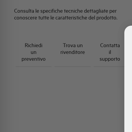
Consulta le specifiche tecniche dettagliate per
conoscere tutte le caratteristiche del prodotto.
Richiedi
Trova un
Contatta
un
rivenditore
il
preventivo
supporto