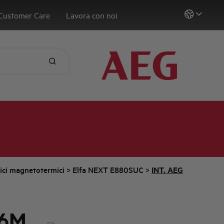
Customer Care
Lavora con noi
tici magnetotermici
>
Elfa NEXT E880SUC
>
INT. AEG
 6M