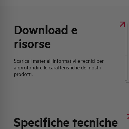
Download e
Clicca qui per scaricare: Scheda tecnica
risorse
prodotto
Scarica i materiali informativi e tecnici per
approfondire le caratteristiche dei nostri
Scheda tecnica prodotto
prodotti.
Specifiche tecniche