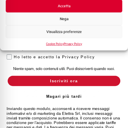
Promozioni e offerte
Accetta
l nostro team di esperti è pronto ad aiutarti con
Formazione tecnica
supporto tecnico, assistenza post-vendita e gestione
Nega
delle richieste. Contattaci per ogni necessità.
Marketing
Visualizza preferenze
Voglio ricevere aggiornamenti, novità di
prodotto e offerte da Elettra AEG
Contattaci
Cookie Policy
Privacy Policy
Privacy
Ho letto e accetto la Privacy Policy
Scopri dove
Niente spam, solo contenuti utili. Puoi disiscriverti quando vuoi.
acquistare
Iscriviti ora
Trova il punto vendita Elettra più vicino a te e accedi
rapidamente ai nostri prodotti e soluzioni in pochi
semplici passi. Scopri come possiamo aiutarti.
Magari più tardi
Inviando questo modulo, acconsenti a ricevere messaggi
Mappa
informativi e/o di marketing da Elettra Srl, inclusi messaggi
inviati tramite composizione automatica. Il consenso non è una
condizione per l'acquisto. Potrebbero essere applicate tariffe
per messaggi e dati. La frequenza dei messaggi varia. Puoi