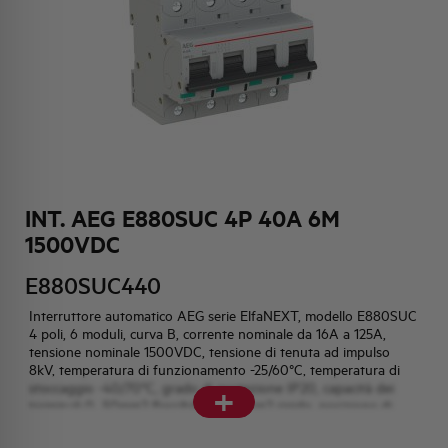
HQ & TEAM
ATTIVITÀ E MERCATI
IMPEGNO SOCIALE
INT. AEG E880SUC 4P 40A 6M
1500VDC
E880SUC440
Interruttore automatico AEG serie ElfaNEXT, modello E880SUC
4 poli, 6 moduli, curva B, corrente nominale da 16A a 125A,
tensione nominale 1500VDC, tensione di tenuta ad impulso
8kV, temperatura di funzionamento -25/60°C, temperatura di
+
stoccaggio -40/70°C, grado di protezione IP20, capacità dei
terminali 0...50mm2 flessibile, 0...70mm2 rigido, posizione di
montaggio qualsiasi.