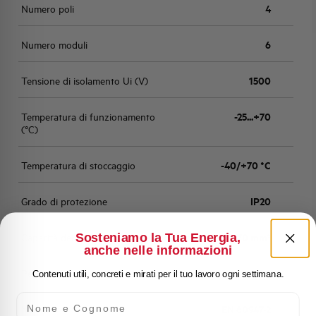
Numero poli
4
Numero moduli
6
Tensione di isolamento Ui (V)
1500
Temperatura di funzionamento
-25...+70
(°C)
Temperatura di stoccaggio
-40/+70 °C
Grado di protezione
IP20
Sosteniamo la Tua Energia,
Capacità dei terminali
rigido/flessibile 50/70 mm²
anche nelle informazioni
Peso
980
Contenuti utili, concreti e mirati per il tuo lavoro ogni settimana.
Nome e Cognome
Norma
EN 60947-2