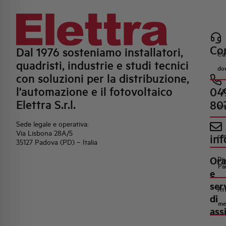
Con
Dal 1976 sosteniamo installatori,
Ca
quadristi, industrie e studi tecnici
do
con soluzioni per la distribuzione,
l'automazione e il fotovoltaico
04
R
Elettra S.r.l.
80
pr
Sede legale e operativa:
Via Lisbona 28A/5
inf
co
35127 Padova (PD) – Italia
Ora
Di
Pa
e
ser
Att
di
me
ass