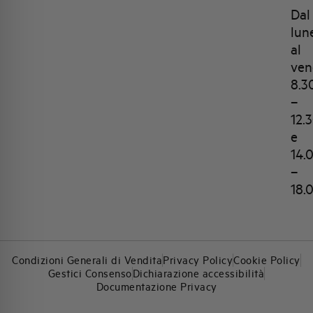
Dal
lun
al
ven
8.3
–
12.
e
14.
–
18.
Condizioni Generali di Vendita
Privacy Policy
Cookie Policy
Gestici Consenso
Dichiarazione accessibilità
Documentazione Privacy