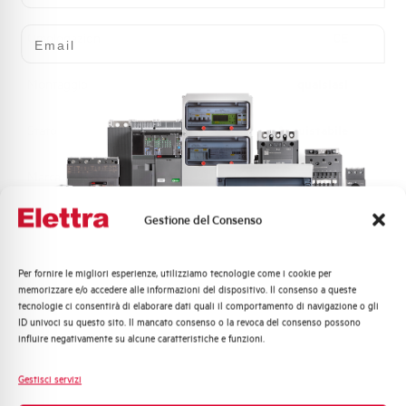
Email
Omologazioni
CE
Montaggio
qualsiasi
Stato
Acquistabile
Marca
AEG
Gestione del Consenso
Per fornire le migliori esperienze, utilizziamo tecnologie come i cookie per
Quali argomenti ti interessano di più?
Hai bisogno di supporto?
memorizzare e/o accedere alle informazioni del dispositivo. Il consenso a queste
tecnologie ci consentirà di elaborare dati quali il comportamento di navigazione o gli
Distribuzione di Energia
ID univoci su questo sito. Il mancato consenso o la revoca del consenso possono
Automazione Industriale
influire negativamente su alcune caratteristiche e funzioni.
Fotovoltaico
Customer
Sistema Quadri
Gestisci servizi
Care
Novità di prodotto