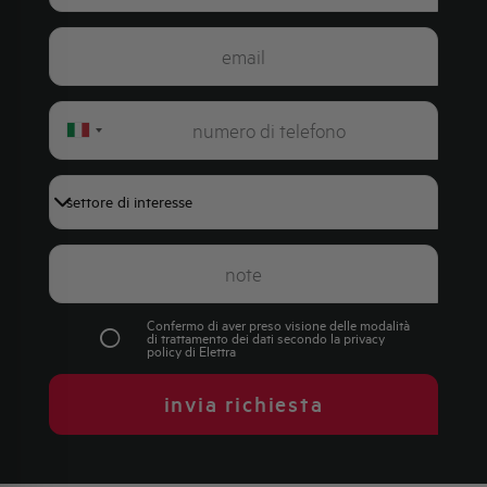
Italy
+39
Confermo di aver preso visione delle modalità
di trattamento dei dati secondo la
privacy
policy
di Elettra
invia richiesta