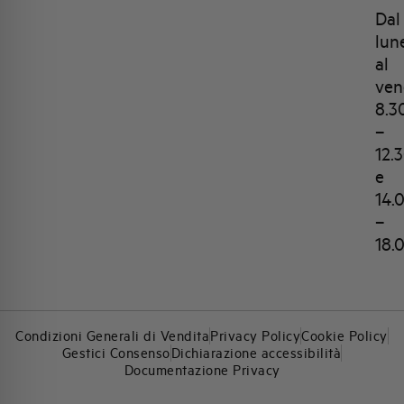
Dal
lun
al
ven
8.3
–
12.
e
14.
–
18.
Condizioni Generali di Vendita
Privacy Policy
Cookie Policy
Gestici Consenso
Dichiarazione accessibilità
Documentazione Privacy