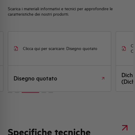
Scarica i materiali informativi e tecnici per approfondire le
caratteristiche dei nostri prodotti.
Cl
Clicca qui per scaricare: Disegno quotato
CE
Dich
Disegno quotato
(Dich
Specifiche tecniche