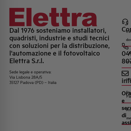
Con
Dal 1976 sosteniamo installatori,
Ca
quadristi, industrie e studi tecnici
do
con soluzioni per la distribuzione,
l'automazione e il fotovoltaico
04
R
Elettra S.r.l.
80
pr
Sede legale e operativa:
Via Lisbona 28A/5
inf
co
35127 Padova (PD) – Italia
Ora
Di
Pa
e
ser
Att
di
me
ass