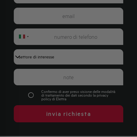
Italy
+39
Confermo di aver preso visione delle modalità
di trattamento dei dati secondo la
privacy
policy
di Elettra
invia richiesta