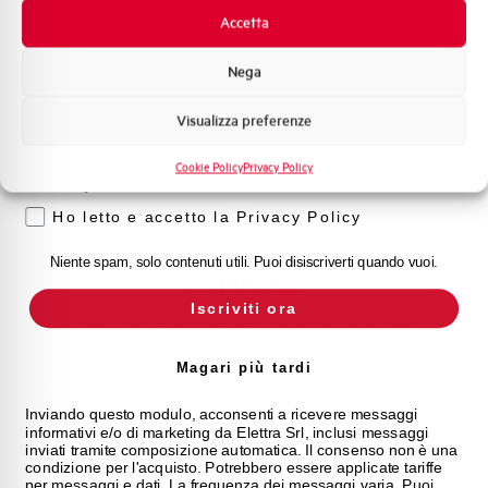
Promozioni e offerte
Accetta
l nostro team di esperti è pronto ad aiutarti con
Formazione tecnica
supporto tecnico, assistenza post-vendita e gestione
Nega
delle richieste. Contattaci per ogni necessità.
Marketing
Visualizza preferenze
Voglio ricevere aggiornamenti, novità di
prodotto e offerte da Elettra AEG
Contattaci
Cookie Policy
Privacy Policy
Privacy
Ho letto e accetto la Privacy Policy
Scopri dove
Niente spam, solo contenuti utili. Puoi disiscriverti quando vuoi.
acquistare
Iscriviti ora
Trova il punto vendita Elettra più vicino a te e accedi
rapidamente ai nostri prodotti e soluzioni in pochi
semplici passi. Scopri come possiamo aiutarti.
Magari più tardi
Inviando questo modulo, acconsenti a ricevere messaggi
Mappa
informativi e/o di marketing da Elettra Srl, inclusi messaggi
inviati tramite composizione automatica. Il consenso non è una
condizione per l'acquisto. Potrebbero essere applicate tariffe
per messaggi e dati. La frequenza dei messaggi varia. Puoi