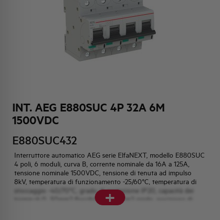
HQ & TEAM
ATTIVITÀ E MERCATI
IMPEGNO SOCIALE
INT. AEG E880SUC 4P 32A 6M
1500VDC
E880SUC432
Interruttore automatico AEG serie ElfaNEXT, modello E880SUC
4 poli, 6 moduli, curva B, corrente nominale da 16A a 125A,
tensione nominale 1500VDC, tensione di tenuta ad impulso
8kV, temperatura di funzionamento -25/60°C, temperatura di
+
stoccaggio -40/70°C, grado di protezione IP20, capacità dei
terminali 0...50mm2 flessibile, 0...70mm2 rigido, posizione di
montaggio qualsiasi.