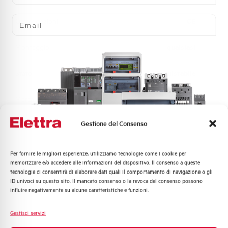
Email
Omologazioni
CE
Montaggio
qualsiasi
Stato
Acquistabile
Marca
AEG
Gestione del Consenso
Per fornire le migliori esperienze, utilizziamo tecnologie come i cookie per
Quali argomenti ti interessano di più?
Hai bisogno di supporto?
memorizzare e/o accedere alle informazioni del dispositivo. Il consenso a queste
tecnologie ci consentirà di elaborare dati quali il comportamento di navigazione o gli
Distribuzione di Energia
ID univoci su questo sito. Il mancato consenso o la revoca del consenso possono
Automazione Industriale
influire negativamente su alcune caratteristiche e funzioni.
Fotovoltaico
Customer
Sistema Quadri
Gestisci servizi
Care
Novità di prodotto