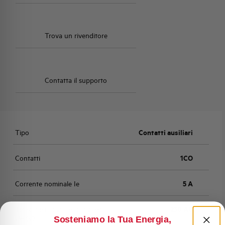
Trova un rivenditore
Contatta il supporto
Tipo
Contatti ausiliari
Contatti
1CO
Corrente nominale Ie
5 A
Tensione nominale di impiego
230 AC
Ue (V)
Sosteniamo la Tua Energia,