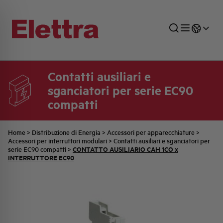
Contatti ausiliari e
sganciatori per serie EC90
SETTORI
DISTRIBUZIONE DI ENERGIA
RETE COMMERCIALE
PREVENTIVAZIONE
AZIENDA
TUTTE LE NEWS
JOB CAREERS
compatti
INDUSTRIALE
AUTOMAZIONE INDUSTRIALE
UFFICIO TECNICO
COMMESSE QUADRI
FAMIGLIA BELLINI
ULTIME NOTIZIE ISTITUZIONALI
PARTNER
Home
>
Distribuzione di Energia
>
Accessori per apparecchiature
>
Accessori per interruttori modulari
>
Contatti ausiliari e sganciatori per
CONTATTO AUSILIARIO CAH 1CO x
serie EC90 compatti
>
RESIDENZIALE
SISTEMA QUADRI
QUALITÀ
STORIA ELETTRA
COMUNICATI INTERNI
INTERRUTTORE EC90
FOTOVOLTAICO
STORIA AEG
PRODOTTI
ELEMENTO
IDENTITÀ AZIENDALE
EVENTI