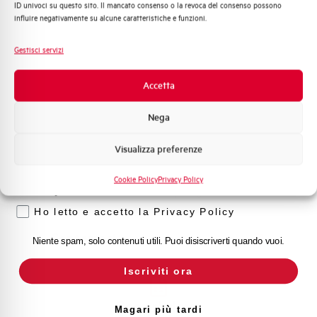
ID univoci su questo sito. Il mancato consenso o la revoca del consenso possono
Automazione Industriale
influire negativamente su alcune caratteristiche e funzioni.
Fotovoltaico
Sistema Quadri
Hai bisogno di supporto?
Gestisci servizi
Novità di prodotto
Promozioni e offerte
Accetta
Formazione tecnica
Customer
Nega
Marketing
Care
Visualizza preferenze
Voglio ricevere aggiornamenti, novità di
prodotto e offerte da Elettra AEG
l nostro team di esperti è pronto ad aiutarti con
supporto tecnico, assistenza post-vendita e gestione
Cookie Policy
Privacy Policy
Privacy
delle richieste. Contattaci per ogni necessità.
Ho letto e accetto la Privacy Policy
Contattaci
Niente spam, solo contenuti utili. Puoi disiscriverti quando vuoi.
Iscriviti ora
Scopri dove
Magari più tardi