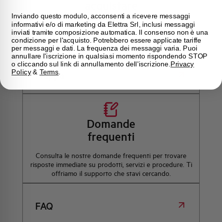
acquistare
Inviando questo modulo, acconsenti a ricevere messaggi
informativi e/o di marketing da Elettra Srl, inclusi messaggi
Trova il punto vendita Elettra più vicino a te e accedi
inviati tramite composizione automatica. Il consenso non è una
rapidamente ai nostri prodotti e soluzioni in pochi
condizione per l'acquisto. Potrebbero essere applicate tariffe
semplici passi. Scopri come possiamo aiutarti.
per messaggi e dati. La frequenza dei messaggi varia. Puoi
annullare l'iscrizione in qualsiasi momento rispondendo STOP
o cliccando sul link di annullamento dell'iscrizione.
Privacy
Policy
&
Terms
.
Mappa
Domande
frequenti
Consulta le nostre domande frequenti per trovare
risposte immediate su prodotti, servizi e procedure. Ti
offriamo il supporto che stavi cercando.
FAQ