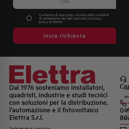
Confermo di aver preso visione delle modalità
di trattamento dei dati secondo la
privacy
policy
di Elettra
invia richiesta
Con
Dal 1976 sosteniamo installatori,
Ca
quadristi, industrie e studi tecnici
do
con soluzioni per la distribuzione,
l'automazione e il fotovoltaico
04
R
Elettra S.r.l.
80
pr
Sede legale e operativa: