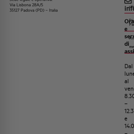
Via Lisbona 28A/5
inf
co
35127 Padova (PD) – Italia
Ora
Di
Pa
e
ser
Att
di
me
ass
Dal
lun
al
ven
8.3
–
12.
e
14.
–