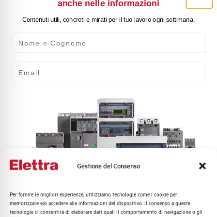
anche nelle informazioni
Tensione di comando (V)
--
Contenuti utili, concreti e mirati per il tuo lavoro ogni settimana.
Nome e Cognome
Consumo
--
Email
Tempo d'intervento tA
--
Vita elettrica a In
10.000 manovre
Numero moduli
0,5
Capacità dei terminali
2,5 mm²
Gestione del Consenso
Norma
EN/IEC 62019
Stato
Acquistabile
Per fornire le migliori esperienze, utilizziamo tecnologie come i cookie per
Quali argomenti ti interessano di più?
memorizzare e/o accedere alle informazioni del dispositivo. Il consenso a queste
tecnologie ci consentirà di elaborare dati quali il comportamento di navigazione o gli
Distribuzione di Energia