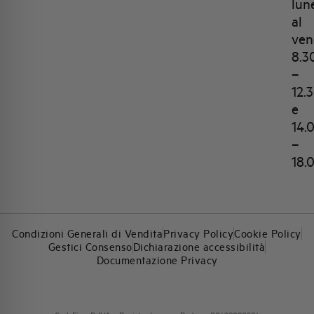
lun
al
ven
8.3
–
12.
e
14.
–
18.
Condizioni Generali di Vendita
Privacy Policy
Cookie Policy
Gestici Consenso
Dichiarazione accessibilità
Documentazione Privacy