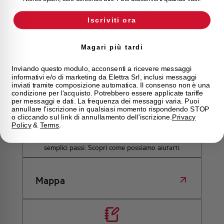
supporto tecnico, assistenza post-vendita e gestione
delle richieste. Contattaci per ogni necessità.
Iscriviti ora
Contattaci
Magari più tardi
Inviando questo modulo, acconsenti a ricevere messaggi
informativi e/o di marketing da Elettra Srl, inclusi messaggi
inviati tramite composizione automatica. Il consenso non è una
condizione per l'acquisto. Potrebbero essere applicate tariffe
Scopri dove
per messaggi e dati. La frequenza dei messaggi varia. Puoi
acquistare
annullare l'iscrizione in qualsiasi momento rispondendo STOP
o cliccando sul link di annullamento dell'iscrizione.
Privacy
Policy
&
Terms
.
Trova il punto vendita Elettra più vicino a te e accedi
rapidamente ai nostri prodotti e soluzioni in pochi
semplici passi. Scopri come possiamo aiutarti.
Mappa