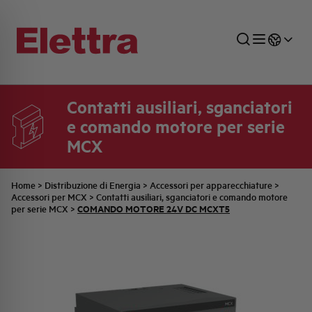
Contatti ausiliari, sganciatori
e comando motore per serie
SETTORI
DISTRIBUZIONE DI ENERGIA
RETE COMMERCIALE
PREVENTIVAZIONE
AZIENDA
TUTTE LE NEWS
JOB CAREERS
MCX
INDUSTRIALE
AUTOMAZIONE INDUSTRIALE
UFFICIO TECNICO
COMMESSE QUADRI
FAMIGLIA BELLINI
ULTIME NOTIZIE ISTITUZIONALI
PARTNER
Home
>
Distribuzione di Energia
>
Accessori per apparecchiature
>
Accessori per MCX
>
Contatti ausiliari, sganciatori e comando motore
COMANDO MOTORE 24V DC MCXT5
per serie MCX
>
RESIDENZIALE
SISTEMA QUADRI
QUALITÀ
STORIA ELETTRA
COMUNICATI INTERNI
FOTOVOLTAICO
STORIA AEG
PRODOTTI
ELEMENTO
IDENTITÀ AZIENDALE
EVENTI