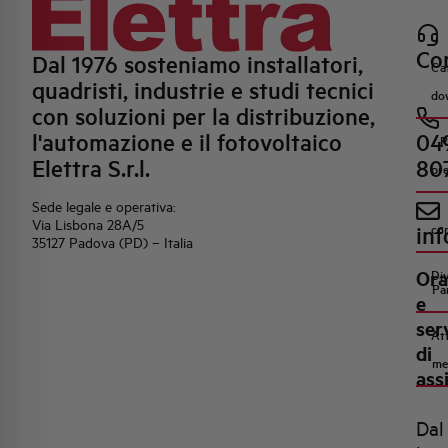
Con
Dal 1976 sosteniamo installatori,
Ca
quadristi, industrie e studi tecnici
do
con soluzioni per la distribuzione,
l'automazione e il fotovoltaico
04
R
Elettra S.r.l.
80
pr
Sede legale e operativa:
Via Lisbona 28A/5
inf
co
35127 Padova (PD) – Italia
Ora
Di
Pa
e
ser
Att
di
me
ass
Dal