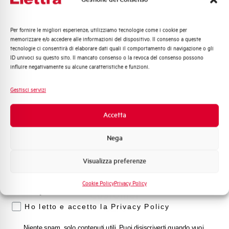
Montaggio su
MCXT5
Omologazioni
CE
Per fornire le migliori esperienze, utilizziamo tecnologie come i cookie per
Quali argomenti ti interessano di più?
memorizzare e/o accedere alle informazioni del dispositivo. Il consenso a queste
tecnologie ci consentirà di elaborare dati quali il comportamento di navigazione o gli
Distribuzione di Energia
Stato
Acquistabile
ID univoci su questo sito. Il mancato consenso o la revoca del consenso possono
Automazione Industriale
influire negativamente su alcune caratteristiche e funzioni.
Fotovoltaico
Marca
AEG
Sistema Quadri
Gestisci servizi
Novità di prodotto
Promozioni e offerte
Accetta
Formazione tecnica
Nega
Hai bisogno di supporto?
Marketing
Visualizza preferenze
Voglio ricevere aggiornamenti, novità di
prodotto e offerte da Elettra AEG
Cookie Policy
Privacy Policy
Customer
Privacy
Care
Ho letto e accetto la Privacy Policy
l nostro team di esperti è pronto ad aiutarti con
Niente spam, solo contenuti utili. Puoi disiscriverti quando vuoi.