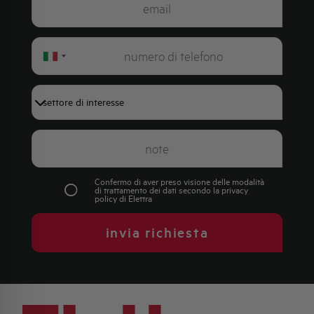
Italy
+39
Confermo di aver preso visione delle modalità
di trattamento dei dati secondo la
privacy
policy
di Elettra
invia richiesta