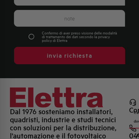
Confermo di aver preso visione delle modalità
di trattamento dei dati secondo la
privacy
policy
di Elettra
invia richiesta
Con
Dal 1976 sosteniamo installatori,
Ca
quadristi, industrie e studi tecnici
do
con soluzioni per la distribuzione,
l'automazione e il fotovoltaico
04
R