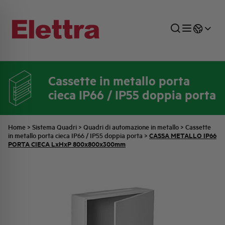
Cassette in metallo porta
cieca IP66 / IP55 doppia porta
SETTORI
DISTRIBUZIONE DI ENERGIA
RETE COMMERCIALE
PREVENTIVAZIONE
AZIENDA
TUTTE LE NEWS
JOB CAREERS
INDUSTRIALE
AUTOMAZIONE INDUSTRIALE
UFFICIO TECNICO
COMMESSE QUADRI
FAMIGLIA BELLINI
ULTIME NOTIZIE ISTITUZIONALI
PARTNER
Home
>
Sistema Quadri
>
Quadri di automazione in metallo
>
Cassette
CASSA METALLO IP66
in metallo porta cieca IP66 / IP55 doppia porta
>
PORTA CIECA LxHxP 800x800x300mm
RESIDENZIALE
SISTEMA QUADRI
QUALITÀ
STORIA ELETTRA
COMUNICATI INTERNI
FOTOVOLTAICO
STORIA AEG
PRODOTTI
ELEMENTO
IDENTITÀ AZIENDALE
EVENTI