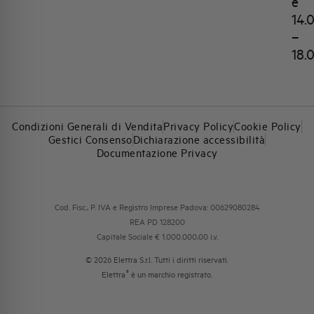
e
14.
–
18.
Condizioni Generali di Vendita
Privacy Policy
Cookie Policy
Gestici Consenso
Dichiarazione accessibilità
Documentazione Privacy
Cod. Fisc., P. IVA e Registro Imprese Padova: 00629080284
REA PD 128200
Capitale Sociale € 1.000.000,00 i.v.
© 2026 Elettra S.r.l. Tutti i diritti riservati.
®
Elettra
è un marchio registrato.