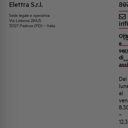
Elettra S.r.l.
80
pr
Sede legale e operativa:
Via Lisbona 28A/5
inf
co
35127 Padova (PD) – Italia
Ora
Di
Pa
e
ser
Att
di
me
ass
Dal
lun
al
ven
8.3
–
12.