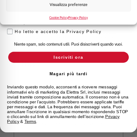
Visualizza preferenze
Voglio ricevere aggiornamenti, novità di
prodotto e offerte da Elettra AEG
Scopri dove
Cookie Policy
Privacy Policy
acquistare
Privacy
Ho letto e accetto la Privacy Policy
Trova il punto vendita Elettra più vicino a te e accedi
rapidamente ai nostri prodotti e soluzioni in pochi
semplici passi. Scopri come possiamo aiutarti.
Niente spam, solo contenuti utili. Puoi disiscriverti quando vuoi.
Iscriviti ora
Mappa
Magari più tardi
Inviando questo modulo, acconsenti a ricevere messaggi
Domande
informativi e/o di marketing da Elettra Srl, inclusi messaggi
inviati tramite composizione automatica. Il consenso non è una
frequenti
condizione per l'acquisto. Potrebbero essere applicate tariffe
per messaggi e dati. La frequenza dei messaggi varia. Puoi
annullare l'iscrizione in qualsiasi momento rispondendo STOP
Consulta le nostre domande frequenti per trovare
o cliccando sul link di annullamento dell'iscrizione.
Privacy
risposte immediate su prodotti, servizi e procedure. Ti
Policy
&
Terms
.
offriamo il supporto che stavi cercando.