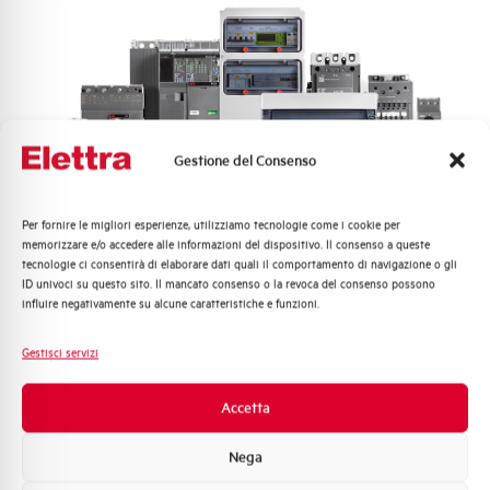
Omologazioni
UL, CSA, BUREAU VERITAS
Hai bisogno di supporto?
Gestione del Consenso
Per fornire le migliori esperienze, utilizziamo tecnologie come i cookie per
Quali argomenti ti interessano di più?
Customer
memorizzare e/o accedere alle informazioni del dispositivo. Il consenso a queste
tecnologie ci consentirà di elaborare dati quali il comportamento di navigazione o gli
Distribuzione di Energia
Care
ID univoci su questo sito. Il mancato consenso o la revoca del consenso possono
Automazione Industriale
influire negativamente su alcune caratteristiche e funzioni.
l nostro team di esperti è pronto ad aiutarti con
Fotovoltaico
supporto tecnico, assistenza post-vendita e gestione
Sistema Quadri
Gestisci servizi
delle richieste. Contattaci per ogni necessità.
Novità di prodotto
Promozioni e offerte
Accetta
Contattaci
Formazione tecnica
Nega
Marketing