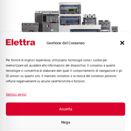
Omologazioni
UL, CSA, BUREAU VERITAS
Hai bisogno di supporto?
Gestione del Consenso
Per fornire le migliori esperienze, utilizziamo tecnologie come i cookie per
Quali argomenti ti interessano di più?
Customer
memorizzare e/o accedere alle informazioni del dispositivo. Il consenso a queste
tecnologie ci consentirà di elaborare dati quali il comportamento di navigazione o gli
Distribuzione di Energia
Care
ID univoci su questo sito. Il mancato consenso o la revoca del consenso possono
Automazione Industriale
influire negativamente su alcune caratteristiche e funzioni.
l nostro team di esperti è pronto ad aiutarti con
Fotovoltaico
supporto tecnico, assistenza post-vendita e gestione
Sistema Quadri
Gestisci servizi
delle richieste. Contattaci per ogni necessità.
Novità di prodotto
Promozioni e offerte
Accetta
Contattaci
Formazione tecnica
Nega
Marketing