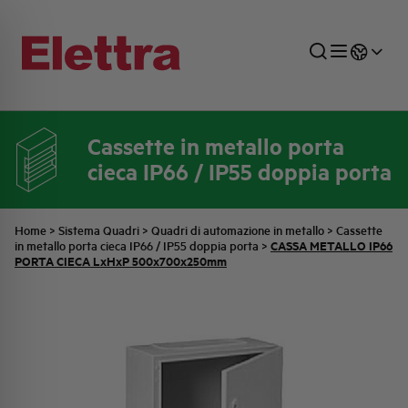
Cassette in metallo porta
cieca IP66 / IP55 doppia porta
SETTORI
DISTRIBUZIONE DI ENERGIA
RETE COMMERCIALE
PREVENTIVAZIONE
AZIENDA
TUTTE LE NEWS
JOB CAREERS
INDUSTRIALE
AUTOMAZIONE INDUSTRIALE
UFFICIO TECNICO
COMMESSE QUADRI
FAMIGLIA BELLINI
ULTIME NOTIZIE ISTITUZIONALI
PARTNER
Home
>
Sistema Quadri
>
Quadri di automazione in metallo
>
Cassette
CASSA METALLO IP66
in metallo porta cieca IP66 / IP55 doppia porta
>
PORTA CIECA LxHxP 500x700x250mm
RESIDENZIALE
SISTEMA QUADRI
QUALITÀ
STORIA ELETTRA
COMUNICATI INTERNI
FOTOVOLTAICO
STORIA AEG
PRODOTTI
ELEMENTO
IDENTITÀ AZIENDALE
EVENTI