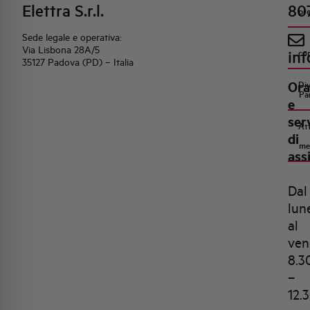
Elettra S.r.l.
80
pr
Sede legale e operativa:
Via Lisbona 28A/5
inf
co
35127 Padova (PD) – Italia
Ora
Di
Pa
e
ser
Att
di
me
ass
Dal
lun
al
ven
8.3
–
12.