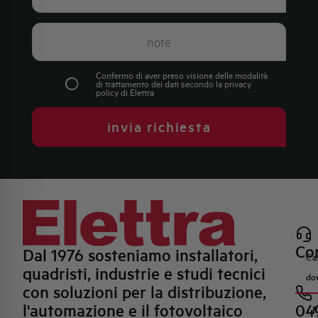
Confermo di aver preso visione delle modalità
di trattamento dei dati secondo la
privacy
policy
di Elettra
invia richiesta
Con
Dal 1976 sosteniamo installatori,
Ca
quadristi, industrie e studi tecnici
do
con soluzioni per la distribuzione,
l'automazione e il fotovoltaico
04
R