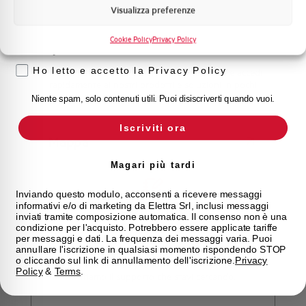
Visualizza preferenze
Voglio ricevere aggiornamenti, novità di
prodotto e offerte da Elettra AEG
Scopri dove
Cookie Policy
Privacy Policy
acquistare
Privacy
Ho letto e accetto la Privacy Policy
Trova il punto vendita Elettra più vicino a te e accedi
rapidamente ai nostri prodotti e soluzioni in pochi
semplici passi. Scopri come possiamo aiutarti.
Niente spam, solo contenuti utili. Puoi disiscriverti quando vuoi.
Iscriviti ora
Mappa
Magari più tardi
Inviando questo modulo, acconsenti a ricevere messaggi
Domande
informativi e/o di marketing da Elettra Srl, inclusi messaggi
inviati tramite composizione automatica. Il consenso non è una
frequenti
condizione per l'acquisto. Potrebbero essere applicate tariffe
per messaggi e dati. La frequenza dei messaggi varia. Puoi
annullare l'iscrizione in qualsiasi momento rispondendo STOP
Consulta le nostre domande frequenti per trovare
o cliccando sul link di annullamento dell'iscrizione.
Privacy
risposte immediate su prodotti, servizi e procedure. Ti
Policy
&
Terms
.
offriamo il supporto che stavi cercando.