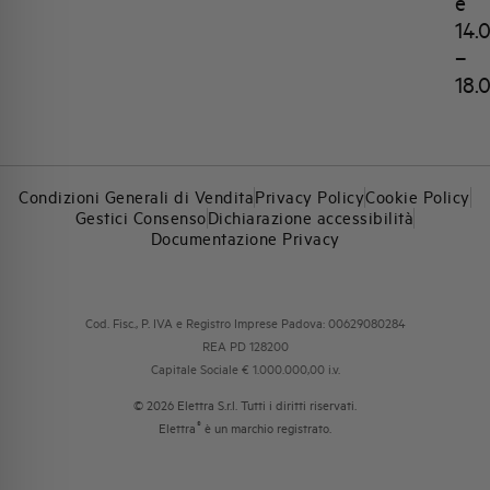
e
14.
–
18.
Condizioni Generali di Vendita
Privacy Policy
Cookie Policy
Gestici Consenso
Dichiarazione accessibilità
Documentazione Privacy
Cod. Fisc., P. IVA e Registro Imprese Padova: 00629080284
REA PD 128200
Capitale Sociale € 1.000.000,00 i.v.
© 2026 Elettra S.r.l. Tutti i diritti riservati.
®
Elettra
è un marchio registrato.