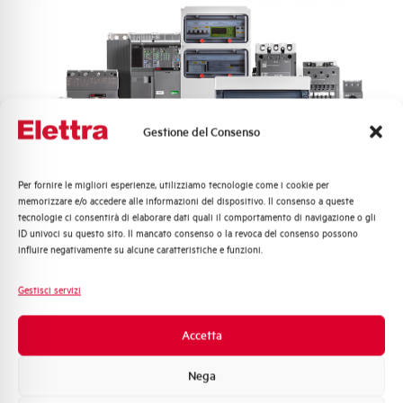
Omologazioni
UL, CSA, BUREAU VERITAS
Hai bisogno di supporto?
Gestione del Consenso
Per fornire le migliori esperienze, utilizziamo tecnologie come i cookie per
Quali argomenti ti interessano di più?
Customer
memorizzare e/o accedere alle informazioni del dispositivo. Il consenso a queste
tecnologie ci consentirà di elaborare dati quali il comportamento di navigazione o gli
Distribuzione di Energia
Care
ID univoci su questo sito. Il mancato consenso o la revoca del consenso possono
Automazione Industriale
influire negativamente su alcune caratteristiche e funzioni.
l nostro team di esperti è pronto ad aiutarti con
Fotovoltaico
supporto tecnico, assistenza post-vendita e gestione
Sistema Quadri
Gestisci servizi
delle richieste. Contattaci per ogni necessità.
Novità di prodotto
Promozioni e offerte
Accetta
Contattaci
Formazione tecnica
Nega
Marketing