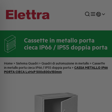
Cassette in metallo porta
cieca IP66 / IP55 doppia porta
SETTORI
DISTRIBUZIONE DI ENERGIA
RETE COMMERCIALE
PREVENTIVAZIONE
AZIENDA
TUTTE LE NEWS
JOB CAREERS
INDUSTRIALE
AUTOMAZIONE INDUSTRIALE
UFFICIO TECNICO
COMMESSE QUADRI
FAMIGLIA BELLINI
ULTIME NOTIZIE ISTITUZIONALI
PARTNER
Home
>
Sistema Quadri
>
Quadri di automazione in metallo
>
Cassette
CASSA METALLO IP66
in metallo porta cieca IP66 / IP55 doppia porta
>
PORTA CIECA LxHxP 500x500x150mm
RESIDENZIALE
SISTEMA QUADRI
QUALITÀ
STORIA ELETTRA
COMUNICATI INTERNI
FOTOVOLTAICO
STORIA AEG
PRODOTTI
ELEMENTO
IDENTITÀ AZIENDALE
EVENTI