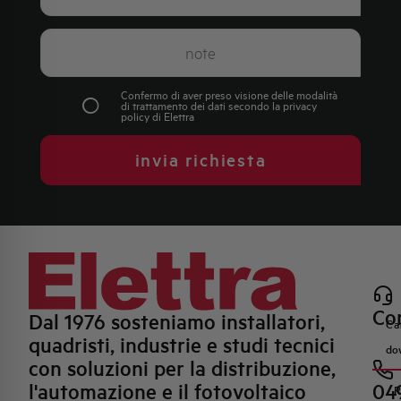
Confermo di aver preso visione delle modalità
di trattamento dei dati secondo la
privacy
policy
di Elettra
invia richiesta
Con
Dal 1976 sosteniamo installatori,
Ca
quadristi, industrie e studi tecnici
do
con soluzioni per la distribuzione,
l'automazione e il fotovoltaico
04
R