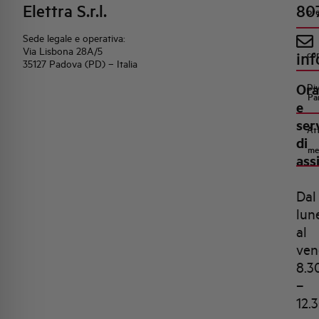
Elettra S.r.l.
80
pr
Sede legale e operativa:
Via Lisbona 28A/5
inf
co
35127 Padova (PD) – Italia
Ora
Di
Pa
e
ser
Att
di
me
ass
Dal
lun
al
ven
8.3
–
12.