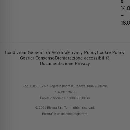
e
14.
–
18.
Condizioni Generali di Vendita
Privacy Policy
Cookie Policy
Gestici Consenso
Dichiarazione accessibilità
Documentazione Privacy
Cod. Fisc., P. IVA e Registro Imprese Padova: 00629080284
REA PD 128200
Capitale Sociale € 1.000.000,00 i.v.
© 2026 Elettra S.r.l. Tutti i diritti riservati.
®
Elettra
è un marchio registrato.