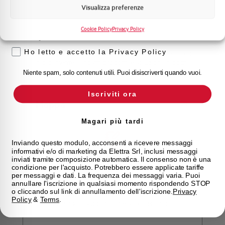
Visualizza preferenze
Voglio ricevere aggiornamenti, novità di
prodotto e offerte da Elettra AEG
Scopri dove
Cookie Policy
Privacy Policy
acquistare
Privacy
Ho letto e accetto la Privacy Policy
Trova il punto vendita Elettra più vicino a te e accedi
rapidamente ai nostri prodotti e soluzioni in pochi
semplici passi. Scopri come possiamo aiutarti.
Niente spam, solo contenuti utili. Puoi disiscriverti quando vuoi.
Iscriviti ora
Mappa
Magari più tardi
Inviando questo modulo, acconsenti a ricevere messaggi
Domande
informativi e/o di marketing da Elettra Srl, inclusi messaggi
inviati tramite composizione automatica. Il consenso non è una
frequenti
condizione per l'acquisto. Potrebbero essere applicate tariffe
per messaggi e dati. La frequenza dei messaggi varia. Puoi
annullare l'iscrizione in qualsiasi momento rispondendo STOP
Consulta le nostre domande frequenti per trovare
o cliccando sul link di annullamento dell'iscrizione.
Privacy
risposte immediate su prodotti, servizi e procedure. Ti
Policy
&
Terms
.
offriamo il supporto che stavi cercando.