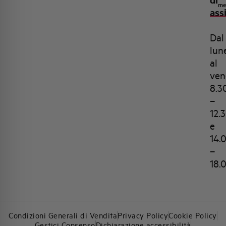
me
ass
Dal
lun
al
ven
8.3
–
12.
e
14.
–
18.
Condizioni Generali di Vendita
Privacy Policy
Cookie Policy
Gestici Consenso
Dichiarazione accessibilità