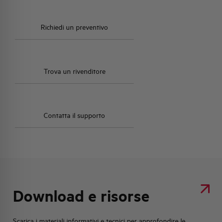
HQ & TEAM
Richiedi un preventivo
ATTIVITÀ E MERCATI
Trova un rivenditore
IMPEGNO SOCIALE
Contatta il supporto
Download e risorse
Scarica i materiali informativi e tecnici per approfondire le