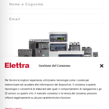
Nome e Cognome
Mappa
Email
Domande
frequenti
Consulta le nostre domande frequenti per trovare
risposte immediate su prodotti, servizi e procedure. Ti
offriamo il supporto che stavi cercando.
FAQ
Gestione del Consenso
Per fornire le migliori esperienze, utilizziamo tecnologie come i cookie per
Quali argomenti ti interessano di più?
memorizzare e/o accedere alle informazioni del dispositivo. Il consenso a queste
tecnologie ci consentirà di elaborare dati quali il comportamento di navigazione o gli
Distribuzione di Energia
ID univoci su questo sito. Il mancato consenso o la revoca del consenso possono
Automazione Industriale
influire negativamente su alcune caratteristiche e funzioni.
Fotovoltaico
Sistema Quadri
Gestisci servizi