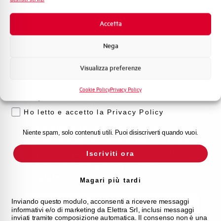
Contattaci per
Novità di prodotto
Promozioni e offerte
Accetta
maggiori
Formazione tecnica
Nega
Marketing
informazioni
Visualizza preferenze
Voglio ricevere aggiornamenti, novità di
prodotto e offerte da Elettra AEG
SIAMO QUI PER AIUTARTI CON
Cookie Policy
Privacy Policy
Privacy
QUALSIASI RICHIESTA
Ho letto e accetto la Privacy Policy
Se hai domande sui nostri prodotti o
Niente spam, solo contenuti utili. Puoi disiscriverti quando vuoi.
desideri maggiori informazioni sui nostri
servizi, compila il modulo sottostante e il
Iscriviti ora
nostro team ti risponderà il prima
possibile.
Magari più tardi
Inviando questo modulo, acconsenti a ricevere messaggi
informativi e/o di marketing da Elettra Srl, inclusi messaggi
inviati tramite composizione automatica. Il consenso non è una