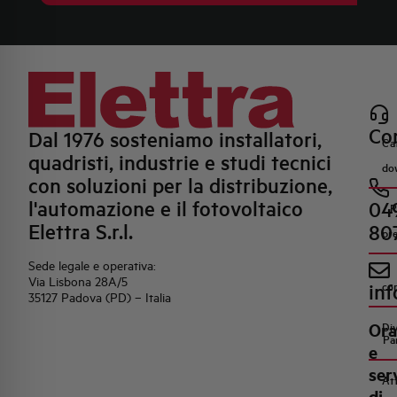
Con
Dal 1976 sosteniamo installatori,
Ca
quadristi, industrie e studi tecnici
do
con soluzioni per la distribuzione,
l'automazione e il fotovoltaico
04
R
Elettra S.r.l.
80
pr
Sede legale e operativa:
Via Lisbona 28A/5
inf
co
35127 Padova (PD) – Italia
Ora
Di
Pa
e
ser
Att
di