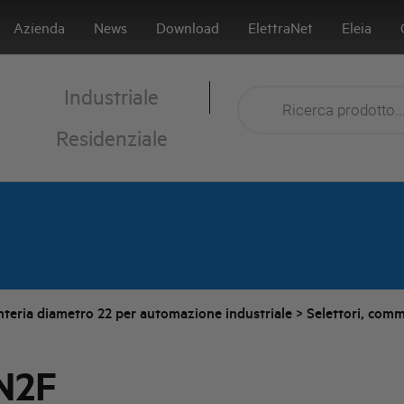
Azienda
News
Download
ElettraNet
Eleia
Industriale
Residenziale
nteria diametro 22 per automazione industriale
>
Selettori, comm
N2F