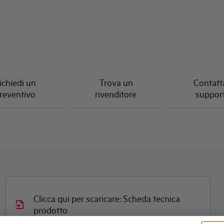
ichiedi un
Trova un
Contatta
reventivo
rivenditore
suppor
Clicca qui per scaricare: Scheda tecnica
prodotto