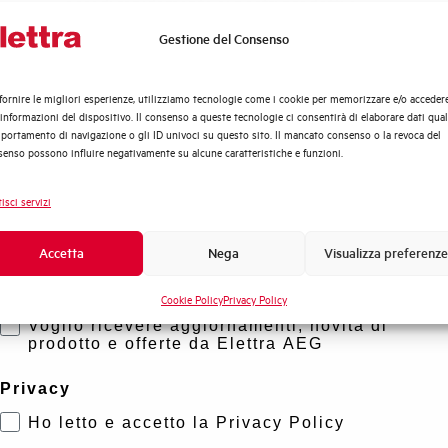
accedi rapidamente ai nostri prodotti e
soluzioni in pochi semplici passi. Scopri come
Gestione del Consenso
Quali argomenti ti interessano di più?
possiamo aiutarti.
Distribuzione di Energia
fornire le migliori esperienze, utilizziamo tecnologie come i cookie per memorizzare e/o acceder
Automazione Industriale
Mappa
 informazioni del dispositivo. Il consenso a queste tecnologie ci consentirà di elaborare dati quali
Fotovoltaico
ortamento di navigazione o gli ID univoci su questo sito. Il mancato consenso o la revoca del
enso possono influire negativamente su alcune caratteristiche e funzioni.
Sistema Quadri
Novità di prodotto
isci servizi
Promozioni e offerte
Formazione tecnica
Accetta
Nega
Visualizza preferenze
Marketing
Cookie Policy
Privacy Policy
Voglio ricevere aggiornamenti, novità di
prodotto e offerte da Elettra AEG
Privacy
Ho letto e accetto la Privacy Policy