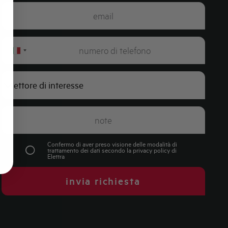
Italy
+39
Confermo di aver preso visione delle modalità di
trattamento dei dati secondo la
privacy policy
di
Elettra
invia richiesta