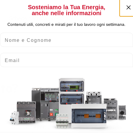
Sosteniamo la Tua Energia,
anche nelle informazioni
Scheda tecnica prodotto
Contenuti utili, concreti e mirati per il tuo lavoro ogni settimana.
Nome e Cognome
Email
rto?
Scopri dove
acquistare
Trova il punto vendita Elettra più vicino a te e