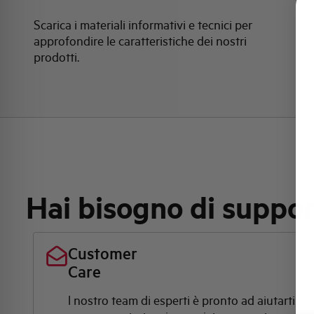
Scarica i materiali informativi e tecnici per
approfondire le caratteristiche dei nostri
prodotti.
Hai bisogno di suppo
Customer
Care
l nostro team di esperti è pronto ad aiutarti