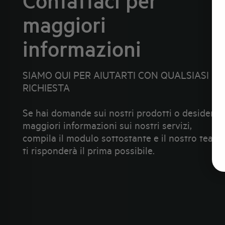
Contattaci per
maggiori
informazioni
SIAMO QUI PER AIUTARTI CON QUALSIASI
RICHIESTA
Se hai domande sui nostri prodotti o desideri
maggiori informazioni sui nostri servizi,
compila il modulo sottostante e il nostro team
ti risponderà il prima possibile.