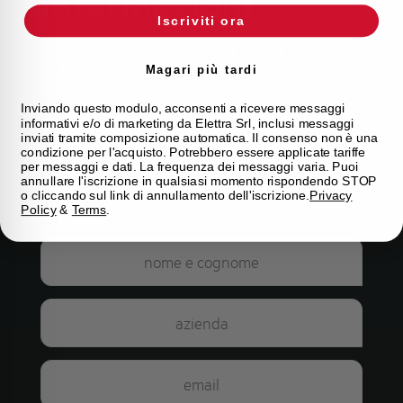
informazioni
Iscriviti ora
SIAMO QUI PER AIUTARTI CON
QUALSIASI RICHIESTA
Magari più tardi
Inviando questo modulo, acconsenti a ricevere messaggi
Se hai domande sui nostri prodotti o
informativi e/o di marketing da Elettra Srl, inclusi messaggi
desideri maggiori informazioni sui nostri
inviati tramite composizione automatica. Il consenso non è una
condizione per l'acquisto. Potrebbero essere applicate tariffe
servizi, compila il modulo sottostante e il
per messaggi e dati. La frequenza dei messaggi varia. Puoi
annullare l'iscrizione in qualsiasi momento rispondendo STOP
nostro team ti risponderà il prima
o cliccando sul link di annullamento dell'iscrizione.
Privacy
possibile.
Policy
&
Terms
.