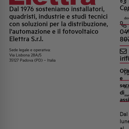
Con
Dal 1976 sosteniamo installatori,
Ca
quadristi, industrie e studi tecnici
do
con soluzioni per la distribuzione,
l'automazione e il fotovoltaico
04
R
Elettra S.r.l.
80
pr
Sede legale e operativa:
Via Lisbona 28A/5
inf
co
35127 Padova (PD) – Italia
Ora
Di
Pa
e
ser
Att
di
me
ass
Dal
lun
al