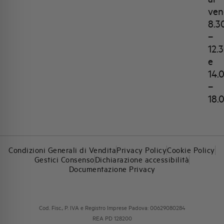
ven
8.3
–
12.
e
14.
–
18.
Condizioni Generali di Vendita
Privacy Policy
Cookie Policy
Gestici Consenso
Dichiarazione accessibilità
Documentazione Privacy
Cod. Fisc., P. IVA e Registro Imprese Padova: 00629080284
REA PD 128200