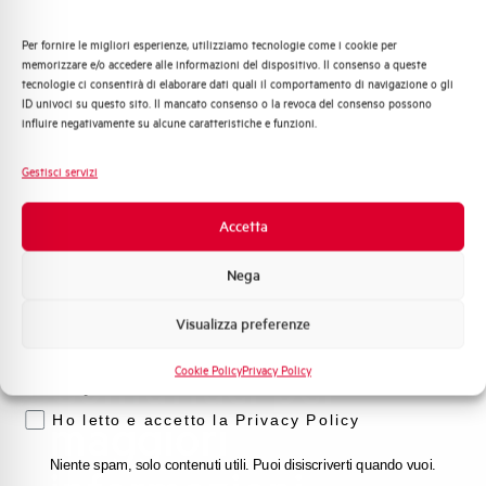
frequenti
Consulta le nostre domande frequenti per trovare
Per fornire le migliori esperienze, utilizziamo tecnologie come i cookie per
Quali argomenti ti interessano di più?
risposte immediate su prodotti, servizi e procedure. Ti
memorizzare e/o accedere alle informazioni del dispositivo. Il consenso a queste
offriamo il supporto che stavi cercando.
tecnologie ci consentirà di elaborare dati quali il comportamento di navigazione o gli
Distribuzione di Energia
ID univoci su questo sito. Il mancato consenso o la revoca del consenso possono
Automazione Industriale
influire negativamente su alcune caratteristiche e funzioni.
Fotovoltaico
FAQ
Sistema Quadri
Gestisci servizi
Novità di prodotto
Promozioni e offerte
Accetta
Formazione tecnica
Nega
Marketing
Visualizza preferenze
Voglio ricevere aggiornamenti, novità di
prodotto e offerte da Elettra AEG
Contattaci per
Cookie Policy
Privacy Policy
Privacy
maggiori
Ho letto e accetto la Privacy Policy
Niente spam, solo contenuti utili. Puoi disiscriverti quando vuoi.