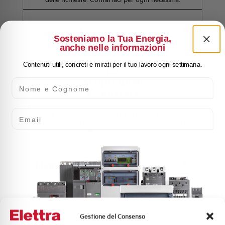
Contattaci
Sosteniamo la Tua Energia,
anche nelle informazioni
Contenuti utili, concreti e mirati per il tuo lavoro ogni settimana.
Scopri dove
Nome e Cognome
acquistare
Email
Trova il punto vendita Elettra più vicino a te e accedi
rapidamente ai nostri prodotti e soluzioni in pochi
semplici passi. Scopri come possiamo aiutarti.
Mappa
Domande
Gestione del Consenso