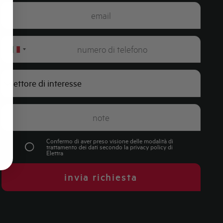
Italy
+39
Confermo di aver preso visione delle modalità di
trattamento dei dati secondo la
privacy policy
di
Elettra
invia richiesta