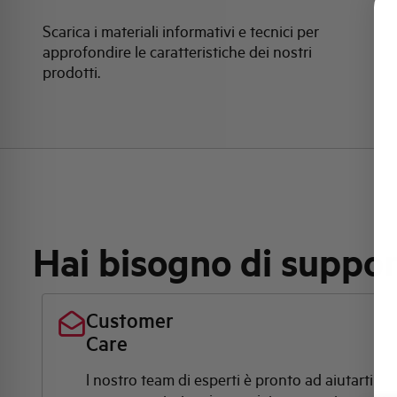
Scarica i materiali informativi e tecnici per
approfondire le caratteristiche dei nostri
prodotti.
Hai bisogno di suppo
Customer
Care
l nostro team di esperti è pronto ad aiutarti