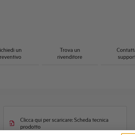
ichiedi un
Trova un
Contatta
reventivo
rivenditore
suppor
Clicca qui per scaricare: Scheda tecnica
prodotto