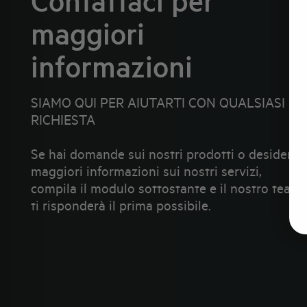
Contattaci per
maggiori
informazioni
SIAMO QUI PER AIUTARTI CON QUALSIASI
RICHIESTA
Se hai domande sui nostri prodotti o desideri
maggiori informazioni sui nostri servizi,
compila il modulo sottostante e il nostro team
ti risponderà il prima possibile.