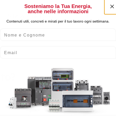
Sosteniamo la Tua Energia,
anche nelle informazioni
Scheda tecnica prodotto
Contenuti utili, concreti e mirati per il tuo lavoro ogni settimana.
Nome e Cognome
Email
rto?
Scopri dove
acquistare
Trova il punto vendita Elettra più vicino a te e