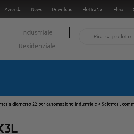
Azienda
News
Download
ElettraNet
Eleia
Industriale
Residenziale
nteria diametro 22 per automazione industriale
>
Selettori, comm
K3L