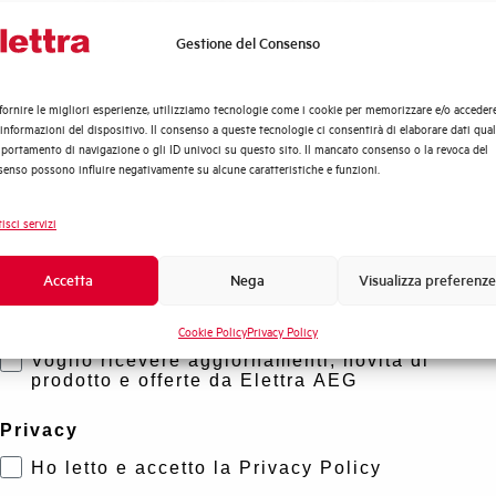
accedi rapidamente ai nostri prodotti e
soluzioni in pochi semplici passi. Scopri come
Gestione del Consenso
Quali argomenti ti interessano di più?
possiamo aiutarti.
Distribuzione di Energia
fornire le migliori esperienze, utilizziamo tecnologie come i cookie per memorizzare e/o acceder
Automazione Industriale
Mappa
 informazioni del dispositivo. Il consenso a queste tecnologie ci consentirà di elaborare dati quali
Fotovoltaico
ortamento di navigazione o gli ID univoci su questo sito. Il mancato consenso o la revoca del
enso possono influire negativamente su alcune caratteristiche e funzioni.
Sistema Quadri
Novità di prodotto
isci servizi
Promozioni e offerte
Formazione tecnica
Accetta
Nega
Visualizza preferenze
Marketing
Cookie Policy
Privacy Policy
Voglio ricevere aggiornamenti, novità di
prodotto e offerte da Elettra AEG
Privacy
Ho letto e accetto la Privacy Policy