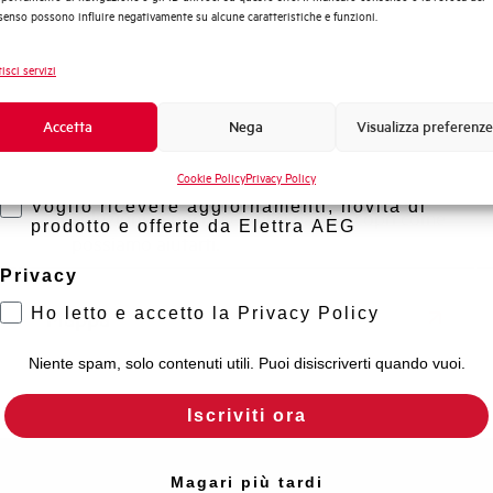
rto?
enso possono influire negativamente su alcune caratteristiche e funzioni.
Sistema Quadri
Novità di prodotto
isci servizi
Scopri dove
Promozioni e offerte
acquistare
Formazione tecnica
Accetta
Nega
Visualizza preferenze
Trova il punto vendita Elettra più vicino a te e
Marketing
Cookie Policy
Privacy Policy
accedi rapidamente ai nostri prodotti e
Voglio ricevere aggiornamenti, novità di
soluzioni in pochi semplici passi. Scopri come
prodotto e offerte da Elettra AEG
possiamo aiutarti.
Privacy
Ho letto e accetto la Privacy Policy
Mappa
Niente spam, solo contenuti utili. Puoi disiscriverti quando vuoi.
Iscriviti ora
Magari più tardi