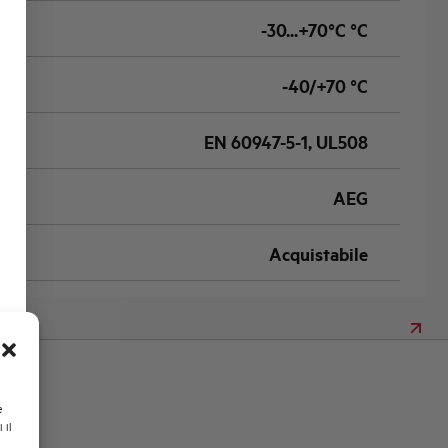
-30...+70°C °C
-40/+70 °C
EN 60947-5-1, UL508
AEG
Acquistabile
e
 il