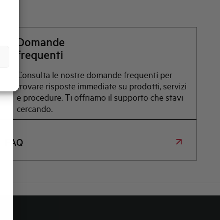
Domande
frequenti
Consulta le nostre domande frequenti per
trovare risposte immediate su prodotti, servizi
e procedure. Ti offriamo il supporto che stavi
cercando.
FAQ