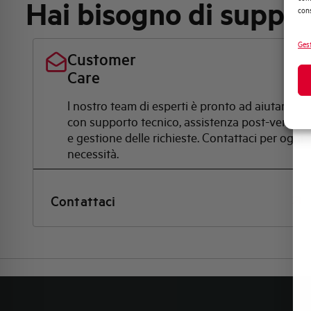
Hai bisogno di suppo
cons
Gest
Customer
Care
l nostro team di esperti è pronto ad aiutarti
con supporto tecnico, assistenza post-vendita
e gestione delle richieste. Contattaci per ogni
necessità.
Contattaci