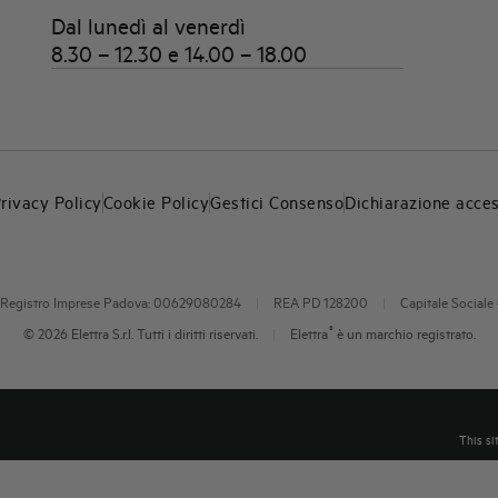
Dal lunedì al venerdì
8.30 – 12.30 e 14.00 – 18.00
rivacy Policy
Cookie Policy
Gestici Consenso
Dichiarazione acces
A e Registro Imprese Padova: 00629080284
|
REA PD 128200
|
Capitale Sociale 
®
© 2026 Elettra S.r.l. Tutti i diritti riservati.
|
Elettra
è un marchio registrato.
This si