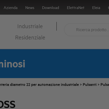
Azienda
News
Download
ElettraNet
Eleia
Industriale
Residenziale
minosi
nteria diametro 22 per automazione industriale
>
Pulsanti
>
Puls
DSS