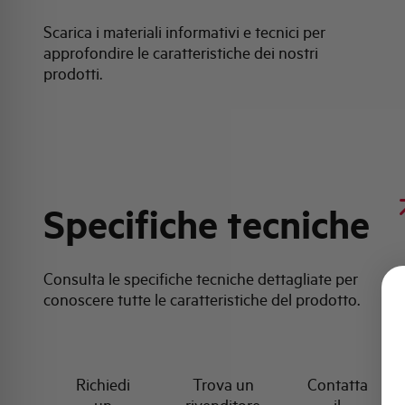
Scarica i materiali informativi e tecnici per
approfondire le caratteristiche dei nostri
prodotti.
Specifiche tecniche
Consulta le specifiche tecniche dettagliate per
conoscere tutte le caratteristiche del prodotto.
Richiedi
Trova un
Contatta