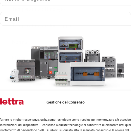
Temperatura di impiego
Email
Temperatura di stoccaggio
Norma
Marca
Stato
Gestione del Consenso
Quali argomenti ti interessano di più?
Distribuzione di Energia
fornire le migliori esperienze, utilizziamo tecnologie come i cookie per memorizzare e/o acceder
Automazione Industriale
 informazioni del dispositivo. Il consenso a queste tecnologie ci consentirà di elaborare dati quali
Fotovoltaico
ortamento di navigazione o gli ID univoci su questo sito. Il mancato consenso o la revoca del