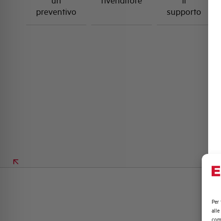
un
rivenditore
il
preventivo
supporto
Per 
alle
comp