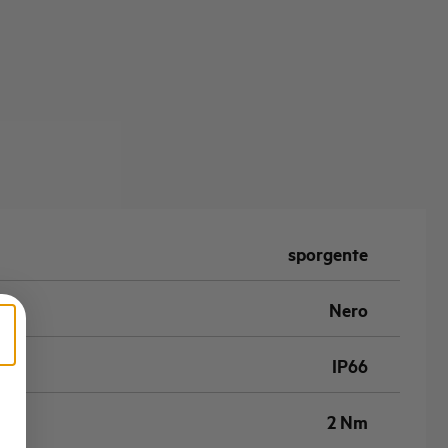
sporgente
Nero
IP66
2 Nm