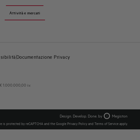
Attività e mercati
sibilità
Documentazione Privacy
€ 1.000.000,00 i.v.
Design. Develop. Done. by
Megiston
te is protected by reCAPTCHA and the Google
Privacy Policy
and
Terms of Service
apply.