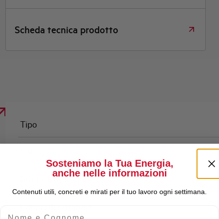
Scheda tecnica prodotto
Tipo
Colore
Sosteniamo la Tua Energia,
anche nelle informazioni
Grado di protezione
Contenuti utili, concreti e mirati per il tuo lavoro ogni settimana.
Coppia di serraggio
Nome e Cognome