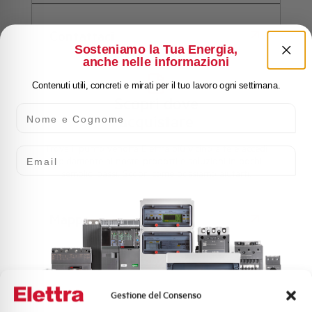
Contattaci
Sosteniamo la Tua Energia,
anche nelle informazioni
Contenuti utili, concreti e mirati per il tuo lavoro ogni settimana.
Scopri dove
Nome e Cognome
acquistare
Trova il punto vendita Elettra più vicino a te e accedi
Email
rapidamente ai nostri prodotti e soluzioni in pochi
semplici passi. Scopri come possiamo aiutarti.
Mappa
Domande
Gestione del Consenso
frequenti