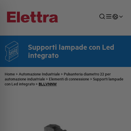
Supporti lampade con Led
integrato
SETTORI
DISTRIBUZIONE DI ENERGIA
RETE COMMERCIALE
PREVENTIVAZIONE
AZIENDA
TUTTE LE NEWS
JOB CAREERS
INDUSTRIALE
AUTOMAZIONE INDUSTRIALE
UFFICIO TECNICO
COMMESSE QUADRI
FAMIGLIA BELLINI
ULTIME NOTIZIE ISTITUZIONALI
PARTNER
Home
>
Automazione Industriale
>
Pulsanteria diametro 22 per
automazione industriale
>
Elementi di connessione
>
Supporti lampade
BLLVNNW
con Led integrato
>
RESIDENZIALE
SISTEMA QUADRI
QUALITÀ
STORIA ELETTRA
COMUNICATI INTERNI
FOTOVOLTAICO
STORIA AEG
PRODOTTI
ELEMENTO
IDENTITÀ AZIENDALE
EVENTI