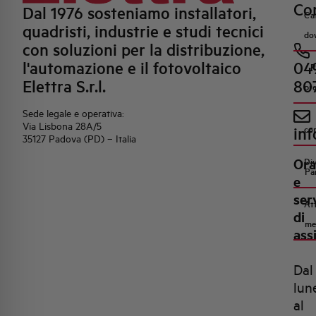
Con
Dal 1976 sosteniamo installatori,
Ca
quadristi, industrie e studi tecnici
do
con soluzioni per la distribuzione,
l'automazione e il fotovoltaico
04
R
Elettra S.r.l.
80
pr
Sede legale e operativa:
Via Lisbona 28A/5
inf
co
35127 Padova (PD) – Italia
Ora
Di
Pa
e
ser
Att
di
me
ass
Dal
lun
al