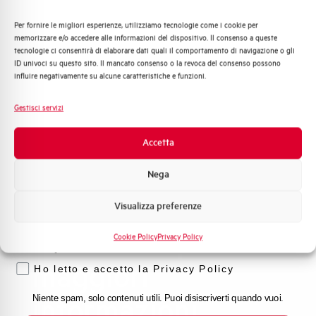
Consulta le nostre domande frequenti per trovare
Per fornire le migliori esperienze, utilizziamo tecnologie come i cookie per
Quali argomenti ti interessano di più?
risposte immediate su prodotti, servizi e procedure. Ti
memorizzare e/o accedere alle informazioni del dispositivo. Il consenso a queste
offriamo il supporto che stavi cercando.
tecnologie ci consentirà di elaborare dati quali il comportamento di navigazione o gli
Distribuzione di Energia
ID univoci su questo sito. Il mancato consenso o la revoca del consenso possono
Automazione Industriale
influire negativamente su alcune caratteristiche e funzioni.
Fotovoltaico
FAQ
Sistema Quadri
Gestisci servizi
Novità di prodotto
Promozioni e offerte
Accetta
Formazione tecnica
Nega
Marketing
Visualizza preferenze
Voglio ricevere aggiornamenti, novità di
prodotto e offerte da Elettra AEG
Contattaci per
Cookie Policy
Privacy Policy
Privacy
maggiori
Ho letto e accetto la Privacy Policy
informazioni
Niente spam, solo contenuti utili. Puoi disiscriverti quando vuoi.