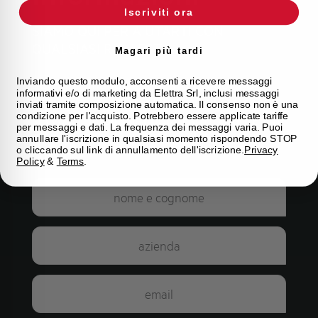
Iscriviti ora
SIAMO QUI PER AIUTARTI CON
QUALSIASI RICHIESTA
Magari più tardi
Inviando questo modulo, acconsenti a ricevere messaggi
Se hai domande sui nostri prodotti o
informativi e/o di marketing da Elettra Srl, inclusi messaggi
desideri maggiori informazioni sui nostri
inviati tramite composizione automatica. Il consenso non è una
condizione per l'acquisto. Potrebbero essere applicate tariffe
servizi, compila il modulo sottostante e il
per messaggi e dati. La frequenza dei messaggi varia. Puoi
nostro team ti risponderà il prima
annullare l'iscrizione in qualsiasi momento rispondendo STOP
o cliccando sul link di annullamento dell'iscrizione.
Privacy
possibile.
Policy
&
Terms
.