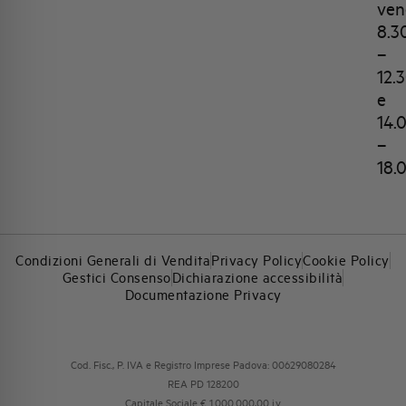
ven
8.3
–
12.
e
14.
–
18.
Condizioni Generali di Vendita
Privacy Policy
Cookie Policy
Gestici Consenso
Dichiarazione accessibilità
Documentazione Privacy
Cod. Fisc., P. IVA e Registro Imprese Padova: 00629080284
REA PD 128200
Capitale Sociale € 1.000.000,00 i.v.