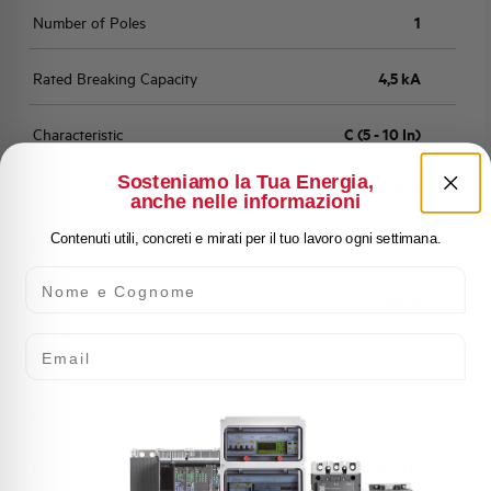
Number of Poles
1
Rated Breaking Capacity
4,5 kA
Characteristic
C (5 - 10 In)
Sosteniamo la Tua Energia,
Standard
EN 60898
anche nelle informazioni
Contenuti utili, concreti e mirati per il tuo lavoro ogni settimana.
Number of modules
1
Nome e Cognome
Power loss
3,188 W
Email
Rated Voltage AC
230/400 V
Min-Max operating voltage AC
12-250/440 V
Frequency
50/60 Hz