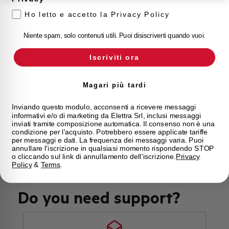
Ho letto e accetto la Privacy Policy
Calibration Temperature (°C)
30
Niente spam, solo contenuti utili. Puoi disiscriverti quando vuoi.
Current limitation class
3
Iscriviti ora
Mounting
any (except upside down)
Magari più tardi
State
On sale
Inviando questo modulo, acconsenti a ricevere messaggi
informativi e/o di marketing da Elettra Srl, inclusi messaggi
inviati tramite composizione automatica. Il consenso non è una
Brand
AEG
condizione per l'acquisto. Potrebbero essere applicate tariffe
per messaggi e dati. La frequenza dei messaggi varia. Puoi
annullare l'iscrizione in qualsiasi momento rispondendo STOP
o cliccando sul link di annullamento dell'iscrizione.
Privacy
Policy
&
Terms
.
Do you need support?