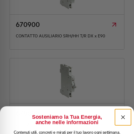
670900
CONTATTO AUSILIARIO SRH/HH T/R DX x E90
670899
Sosteniamo la Tua Energia,
anche nelle informazioni
CONTATTO AUSILIARIO SRH/HH-L T/R SX x E90
Contenuti utili, concreti e mirati per il tuo lavoro ogni settimana.