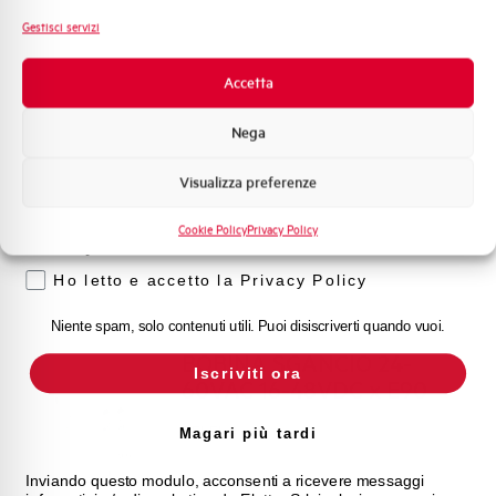
Sistema Quadri
Gestisci servizi
Clicca qui per scaricare: Dichiarazione DOC CE
so
Novità di prodotto
(Dichiarazione di conformità CE)
Promozioni e offerte
Accetta
Formazione tecnica
Nega
Dichiarazione DOC CE
Marketing
(Dichiarazione di conformità CE)
Visualizza preferenze
Voglio ricevere aggiornamenti, novità di
prodotto e offerte da Elettra AEG
Cookie Policy
Privacy Policy
Privacy
Ho letto e accetto la Privacy Policy
Niente spam, solo contenuti utili. Puoi disiscriverti quando vuoi.
BOBINA SGANCIO 24-
Iscriviti ora
60VAC 16-48VDC x E90
TELEL-1
Magari più tardi
Inviando questo modulo, acconsenti a ricevere messaggi