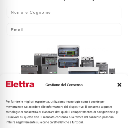
Nome e Cognome
Email
BOBINA SGANCIO 110-
415V AC/DC x E90
TELEL-2
Gestione del Consenso
Per fornire le migliori esperienze, utilizziamo tecnologie come i cookie per
Quali argomenti ti interessano di più?
memorizzare e/o accedere alle informazioni del dispositivo. Il consenso a queste
tecnologie ci consentirà di elaborare dati quali il comportamento di navigazione o gli
Distribuzione di Energia
ID univoci su questo sito. Il mancato consenso o la revoca del consenso possono
Automazione Industriale
influire negativamente su alcune caratteristiche e funzioni.
Fotovoltaico