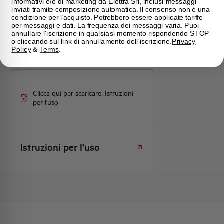
informativi e/o di marketing da Elettra Srl, inclusi messaggi
inviati tramite composizione automatica. Il consenso non è una
condizione per l'acquisto. Potrebbero essere applicate tariffe
per messaggi e dati. La frequenza dei messaggi varia. Puoi
annullare l'iscrizione in qualsiasi momento rispondendo STOP
o cliccando sul link di annullamento dell'iscrizione.
Privacy
Policy
&
Terms
.
Clicca qui per scaricare: Istruzioni
per l'uso
Istruzioni per l'uso